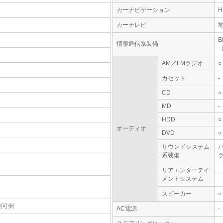
カーナビゲーション
カーテレビ
情報通信系装備
AM／FMラジオ
○
カセット
-
CD
○
MD
-
HDD
○
オーディオ
DVD
○
サウンドシステム
系装備
リアエンターテイ
-
メントシステム
スピーカー
○
割可倒
AC電源
-