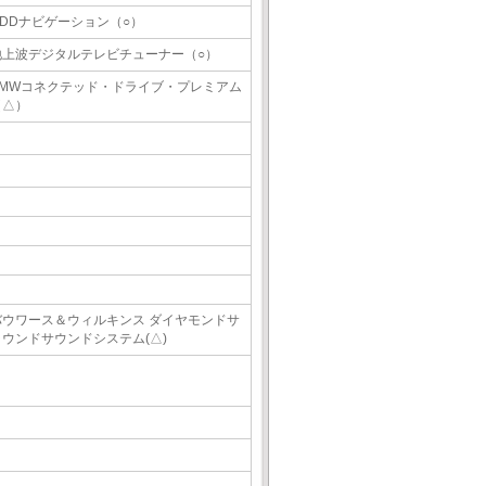
HDDナビゲーション（○）
地上波デジタルテレビチューナー（○）
BMWコネクテッド・ドライブ・プレミアム
（△）
バウワース＆ウィルキンス ダイヤモンドサ
ラウンドサウンドシステム(△)