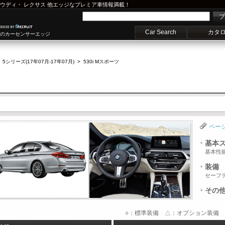
ウディ
・
レクサス
他エッジなプレミア車情報満載！
プ
Car Search
カタ
車のカーセンサーエッジ
>
5シリーズ(17年07月-17年07月)
>
530i Mスポーツ
ペー
基本
基本性
装備
セーフ
その
○：標準装備 △：オプション装備 