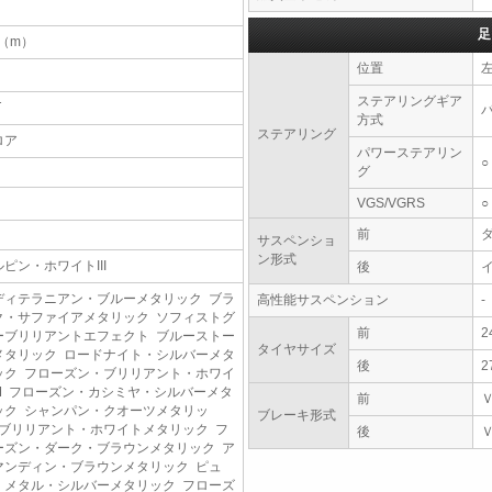
足
7（m）
位置
ステアリングギア
T
方式
ステアリング
ロア
パワーステアリン
○
グ
VGS/VGRS
○
前
サスペンショ
ン形式
ルピン・ホワイトIII
後
ディテラニアン・ブルーメタリック ブラ
高性能サスペンション
-
ク・サファイアメタリック ソフィストグ
前
2
ーブリリアントエフェクト ブルーストー
タイヤサイズ
メタリック ロードナイト・シルバーメタ
後
2
ック フローズン・ブリリアント・ホワイ
M フローズン・カシミヤ・シルバーメタ
前
ック シャンパン・クオーツメタリッ
ブレーキ形式
 ブリリアント・ホワイトメタリック フ
後
ーズン・ダーク・ブラウンメタリック ア
マンディン・ブラウンメタリック ピュ
・メタル・シルバーメタリック フローズ