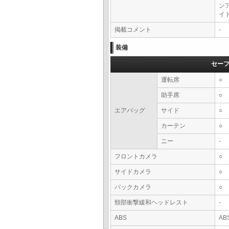
ン
イ
掲載コメント
-
装備
セー
運転席
○
助手席
○
エアバッグ
サイド
○
カーテン
○
ニー
-
フロントカメラ
○
サイドカメラ
○
バックカメラ
○
頸部衝撃緩和ヘッドレスト
-
ABS
AB