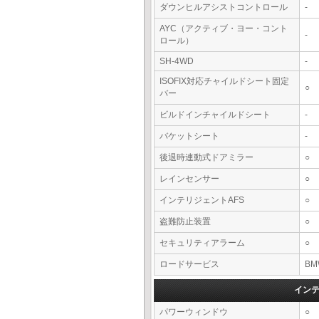
ダウンヒルアシストコントロール
-
AYC（アクティブ・ヨー・コント
-
ロール）
SH-4WD
-
ISOFIX対応チャイルドシート固定
○
バー
ビルドインチャイルドシート
-
バケットシート
-
後退時連動式ドアミラー
○
レインセンサー
○
インテリジェントAFS
○
盗難防止装置
○
セキュリティアラーム
○
ロードサービス
BM
イン
パワーウィンドウ
○