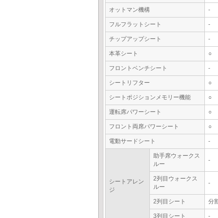
オットマン機構
-
フルフラットシート
-
チップアップシート
-
本革シート
○
フロントベンチシート
-
シートリフター
○
シートポジションメモリー機能
○
運転席パワーシート
○
フロント両席パワーシート
○
電動サードシート
-
助手席ウォークス
-
ルー
2列目ウォークス
シートアレン
-
ルー
ジ
2列目シート
分
3列目シート
-