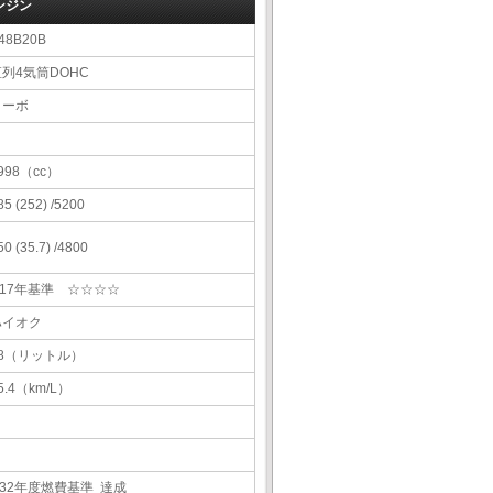
ンジン
48B20B
直列4気筒DOHC
ターボ
998（cc）
85 (252) /5200
50 (35.7) /4800
H17年基準 ☆☆☆☆
ハイオク
68（リットル）
5.4（km/L）
H32年度燃費基準 達成