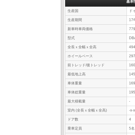
基本
生産国
ド
生産期間
17
新車時車両価格
7
型式
DB
全長ｘ全幅ｘ全高
49
ホイールベース
29
前トレッド/後トレッド
16
最低地上高
14
車体重量
16
車体総重量
19
最大積載量
-
室内 (全長ｘ全幅ｘ全高)
-x
ドア数
4
乗車定員
5名