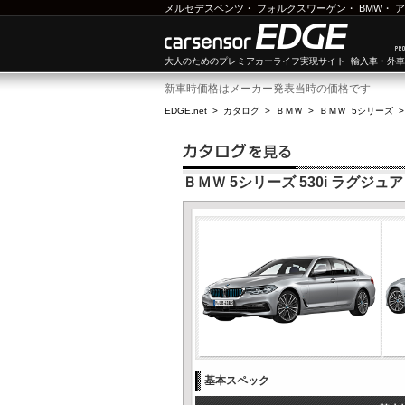
メルセデスベンツ
・
フォルクスワーゲン
・
BMW
・
ア
大人のためのプレミアカーライフ実現サイト 輸入車・外
新車時価格はメーカー発表当時の価格です
EDGE.net
>
カタログ
>
ＢＭＷ
>
ＢＭＷ 5シリーズ
ＢＭＷ 5シリーズ 530i ラグジュ
基本スペック