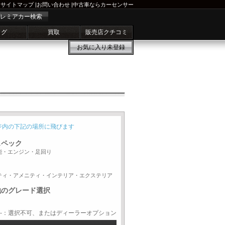
サイトマップ
|
お問い合わせ
|
中古車ならカーセンサー
レミアカー検索
ログ
買取
販売店クチコミ
お気に入り
未登録
ジ内の下記の場所に飛びます
スペック
能・エンジン・足回り
ティ・アメニティ・インテリア・エクステリア
他のグレード選択
-：選択不可、またはディーラーオプション