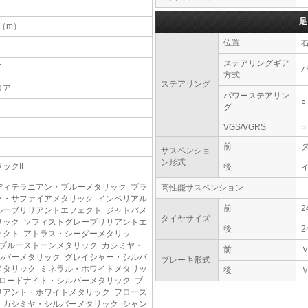
足
7（m）
位置
ステアリングギア
T
方式
ステアリング
ロア
パワーステアリン
○
グ
VGS/VGRS
○
前
サスペンショ
ン形式
ックII
後
ディテラニアン・ブルーメタリック ブラ
高性能サスペンション
-
ク・サファイアメタリック インペリアル
前
2
ルーブリリアントエフェクト ジャトバメ
タイヤサイズ
リック ソフィストグレーブリリアントエ
後
2
ェクト アトラス・シーダーメタリッ
 ブルーストーンメタリック カシミヤ・
前
ルバーメタリック グレイシャー・シルバ
ブレーキ形式
メタリック ミネラル・ホワイトメタリッ
後
 ロードナイト・シルバーメタリック ブ
リアント・ホワイトメタリック フローズ
・カシミヤ・シルバーメタリック シャン