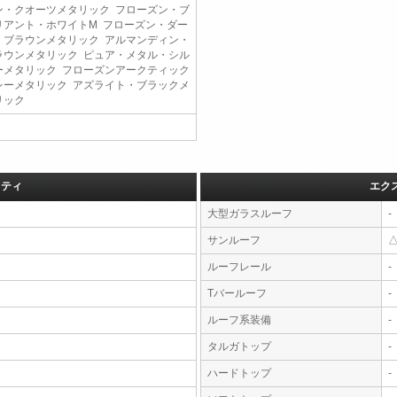
ン・クオーツメタリック フローズン・ブ
リアント・ホワイトM フローズン・ダー
・ブラウンメタリック アルマンディン・
ラウンメタリック ピュア・メタル・シル
ーメタリック フローズンアークティック
レーメタリック アズライト・ブラックメ
リック
フティ
エク
大型ガラスルーフ
-
サンルーフ
ルーフレール
-
Tバールーフ
-
ルーフ系装備
-
タルガトップ
-
ハードトップ
-