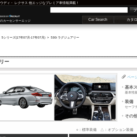
ウディ
・
レクサス
他エッジなプレミア車情報満載！
プ
Car Search
カタ
車のカーセンサーエッジ
>
5シリーズ(17年07月-17年07月)
>
530i ラグジュアリー
アリー
ペー
基本
基本性
装備
セーフ
その
○：標準装備 △：オプション装備 