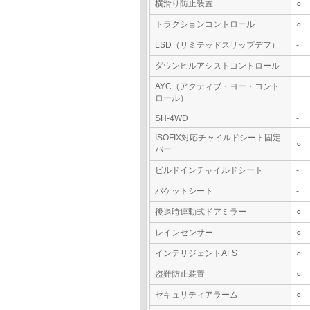
横滑り防止装置
○
トラクションコントロール
○
LSD（リミテッドスリップデフ）
-
ダウンヒルアシストコントロール
-
AYC（アクティブ・ヨー・コント
-
ロール）
SH-4WD
-
ISOFIX対応チャイルドシート固定
○
バー
ビルドインチャイルドシート
-
バケットシート
-
後退時連動式ドアミラー
○
レインセンサー
○
インテリジェントAFS
○
盗難防止装置
○
セキュリティアラーム
○