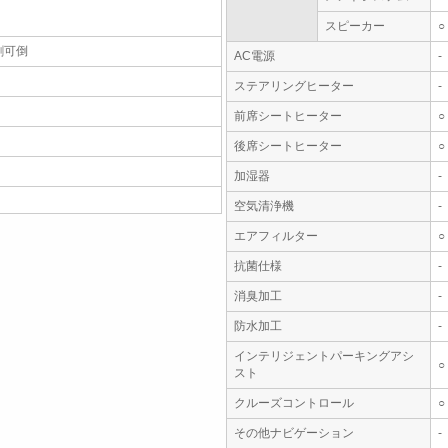
スピーカー
○
割可倒
AC電源
-
ステアリングヒーター
-
前席シートヒーター
○
後席シートヒーター
○
加湿器
-
空気清浄機
-
エアフィルター
○
抗菌仕様
-
消臭加工
-
防水加工
-
インテリジェントパーキングアシ
○
スト
クルーズコントロール
○
その他ナビゲーション
-