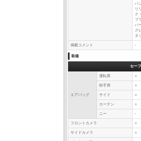
パ
リ
ク
ブ
バ
グ
タ
掲載コメント
-
装備
セー
運転席
○
助手席
○
エアバッグ
サイド
○
カーテン
○
ニー
-
フロントカメラ
○
サイドカメラ
○