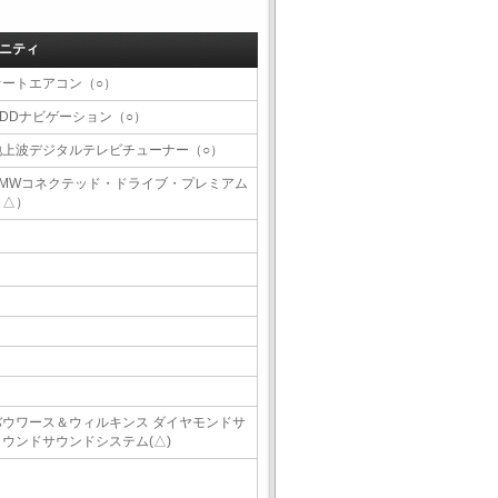
ニティ
オートエアコン（○）
HDDナビゲーション（○）
地上波デジタルテレビチューナー（○）
BMWコネクテッド・ドライブ・プレミアム
（△）
バウワース＆ウィルキンス ダイヤモンドサ
ラウンドサウンドシステム(△)