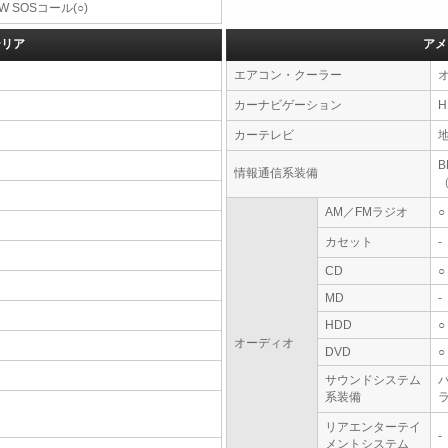
W SOSコール(○)
テリア
アメ
エアコン・クーラー
カーナビゲーション
カーテレビ
情報通信系装備
AM／FMラジオ
○
カセット
-
CD
○
MD
-
HDD
○
オーディオ
DVD
○
サウンドシステム
系装備
リアエンターテイ
-
メントシステム