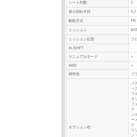
シート列数
2
最小回転半径
5.
駆動方式
FR
ミッション
8A
ミッション位置
フ
AI-SHIFT
-
マニュアルモード
○
4WS
○
標準色
ブラ
メ
ッ
ブ
タ
フ
ク
シ
ー
ク
オプション色
リ
ン