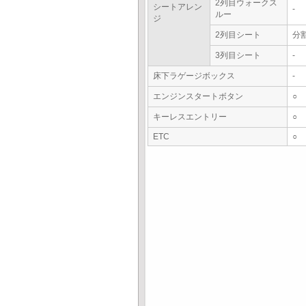
2列目ウォークス
シートアレン
-
ルー
ジ
2列目シート
分
3列目シート
-
床下ラゲージボックス
-
エンジンスタートボタン
○
キーレスエントリー
○
ETC
○