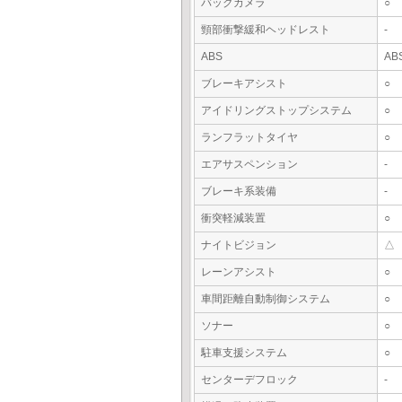
バックカメラ
○
頸部衝撃緩和ヘッドレスト
-
ABS
AB
ブレーキアシスト
○
アイドリングストップシステム
○
ランフラットタイヤ
○
エアサスペンション
-
ブレーキ系装備
-
衝突軽減装置
○
ナイトビジョン
△
レーンアシスト
○
車間距離自動制御システム
○
ソナー
○
駐車支援システム
○
センターデフロック
-