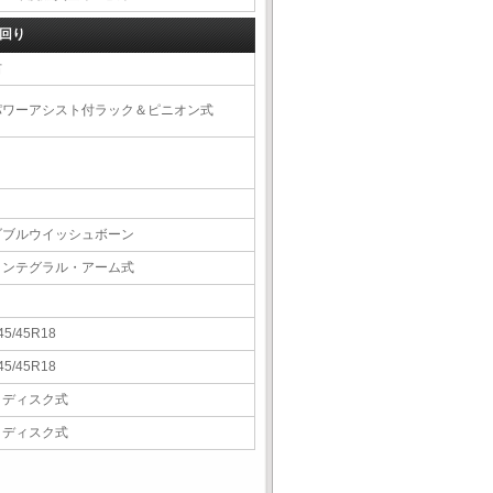
回り
右
パワーアシスト付ラック＆ピニオン式
ダブルウイッシュボーン
インテグラル・アーム式
45/45R18
45/45R18
Ｖディスク式
Ｖディスク式