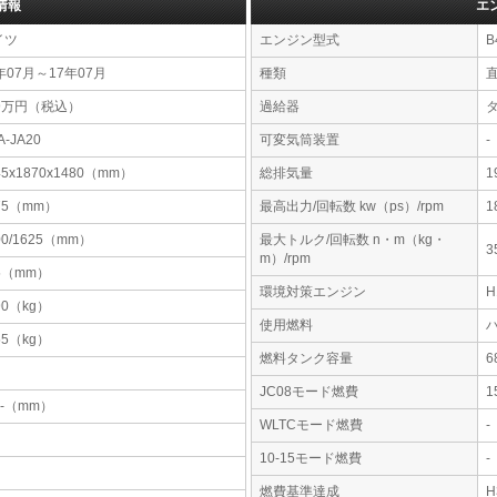
情報
エ
イツ
エンジン型式
B
年07月～17年07月
種類
79万円（税込）
過給器
A-JA20
可変気筒装置
-
45x1870x1480（mm）
総排気量
1
75（mm）
最高出力/回転数 kw（ps）/rpm
1
00/1625（mm）
最大トルク/回転数 n・m（kg・
3
m）/rpm
5（mm）
環境対策エンジン
90（kg）
使用燃料
55（kg）
燃料タンク容量
JC08モード燃費
1
-x-（mm）
WLTCモード燃費
-
10-15モード燃費
-
燃費基準達成