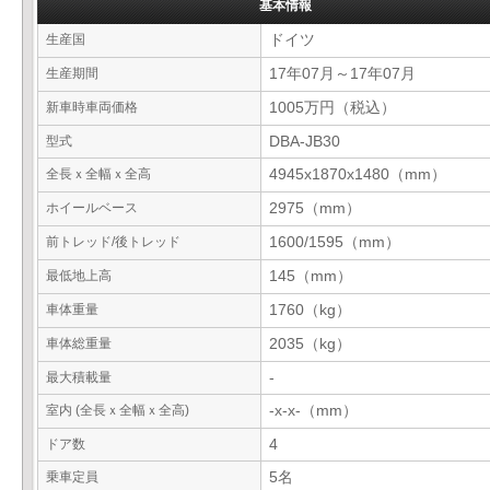
基本情報
生産国
ドイツ
生産期間
17年07月～17年07月
新車時車両価格
1005万円（税込）
型式
DBA-JB30
全長ｘ全幅ｘ全高
4945x1870x1480（mm）
ホイールベース
2975（mm）
前トレッド/後トレッド
1600/1595（mm）
最低地上高
145（mm）
車体重量
1760（kg）
車体総重量
2035（kg）
最大積載量
-
室内 (全長ｘ全幅ｘ全高)
-x-x-（mm）
ドア数
4
乗車定員
5名