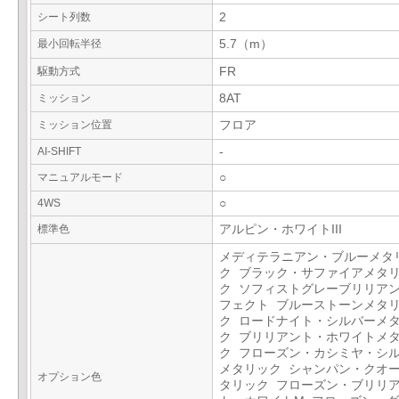
シート列数
2
最小回転半径
5.7（m）
駆動方式
FR
ミッション
8AT
ミッション位置
フロア
AI-SHIFT
-
マニュアルモード
○
4WS
○
標準色
アルピン・ホワイトIII
メディテラニアン・ブルーメタ
ク ブラック・サファイアメタ
ク ソフィストグレーブリリア
フェクト ブルーストーンメタ
ク ロードナイト・シルバーメ
ク ブリリアント・ホワイトメ
ク フローズン・カシミヤ・シ
メタリック シャンパン・クオ
オプション色
タリック フローズン・ブリリ