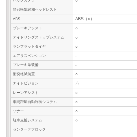
バックカメラ
○
頸部衝撃緩和ヘッドレスト
-
ABS（○）
ABS
ブレーキアシスト
○
アイドリングストップシステム
○
ランフラットタイヤ
○
エアサスペンション
-
ブレーキ系装備
-
衝突軽減装置
○
ナイトビジョン
△
レーンアシスト
○
車間距離自動制御システム
○
ソナー
○
駐車支援システム
○
センターデフロック
-