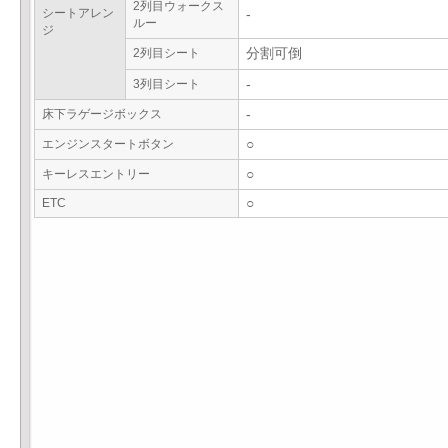
2列目ウォークス
シートアレン
-
ルー
ジ
2列目シート
分割可倒
3列目シート
-
床下ラゲージボックス
-
エンジンスタートボタン
○
キーレスエントリー
○
ETC
○