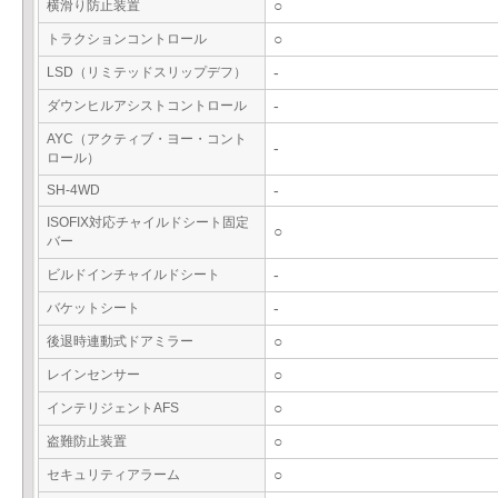
横滑り防止装置
○
トラクションコントロール
○
LSD（リミテッドスリップデフ）
-
ダウンヒルアシストコントロール
-
AYC（アクティブ・ヨー・コント
-
ロール）
SH-4WD
-
ISOFIX対応チャイルドシート固定
○
バー
ビルドインチャイルドシート
-
バケットシート
-
後退時連動式ドアミラー
○
レインセンサー
○
インテリジェントAFS
○
盗難防止装置
○
セキュリティアラーム
○