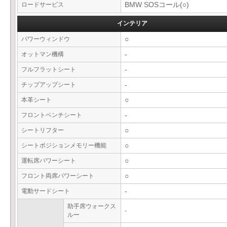
ロードサービス
BMW SOSコール(○)
インテリア
パワーウィンドウ
○
オットマン機構
-
フルフラットシート
-
チップアップシート
-
本革シート
○
フロントベンチシート
-
シートリフター
○
シートポジションメモリー機能
○
運転席パワーシート
○
フロント両席パワーシート
○
電動サードシート
-
助手席ウォークス
-
ルー