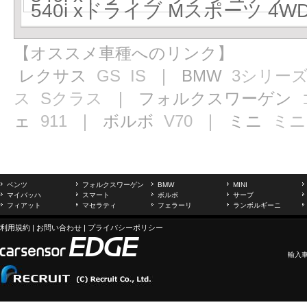
540i xドライブ Mスポーツ 4WD
【オススメ車種へのリンク】
レクサス
GS
IS
｜ BMW
3シリー
ス
Sクラス
｜ フォルクスワーゲン
ェ
911
｜ ボルボ
V70
｜ ミニ
ミニ
ベンツ
フォルクスワーゲン
BMW
MINI
マイバッハ
スマート
ボルボ
サーブ
フィアット
マセラティ
フェラーリ
ランボルギーニ
利用規約
|
お問い合わせ
|
プライバシーポリシー
輸入