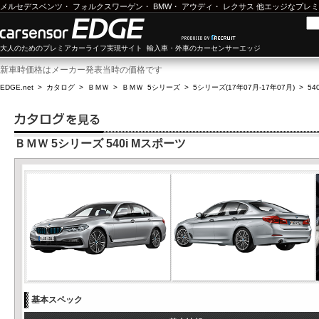
メルセデスベンツ
・
フォルクスワーゲン
・
BMW
・
アウディ
・
レクサス
他エッジなプレミ
大人のためのプレミアカーライフ実現サイト 輸入車・外車のカーセンサーエッジ
新車時価格はメーカー発表当時の価格です
EDGE.net
>
カタログ
>
ＢＭＷ
>
ＢＭＷ 5シリーズ
>
5シリーズ(17年07月-17年07月)
>
54
ＢＭＷ 5シリーズ 540i Mスポーツ
基本スペック