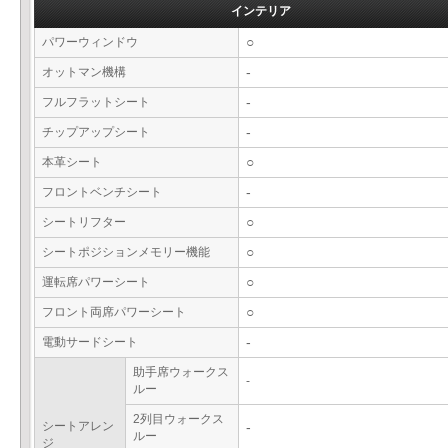
インテリア
パワーウィンドウ
○
オットマン機構
-
フルフラットシート
-
チップアップシート
-
本革シート
○
フロントベンチシート
-
シートリフター
○
シートポジションメモリー機能
○
運転席パワーシート
○
フロント両席パワーシート
○
電動サードシート
-
助手席ウォークス
-
ルー
2列目ウォークス
シートアレン
-
ルー
ジ