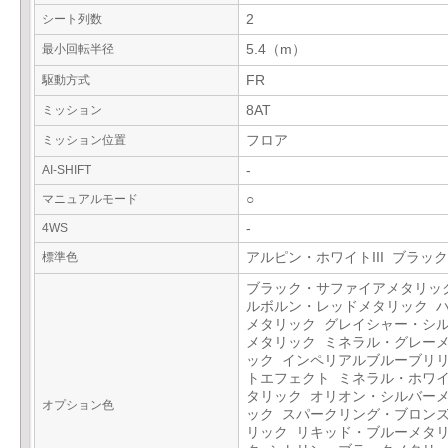
シート列数
2
最小回転半径
5.4（m）
駆動方式
FR
ミッション
8AT
ミッション位置
フロア
AI-SHIFT
-
マニュアルモード
○
4WS
-
標準色
アルピン・ホワイトIII ブラック
ブラック・サファイアメタリッ
ルボルン・レッドメタリック 
メタリック グレイシャー・シ
メタリック ミネラル・グレー
ック インペリアルブルーブリ
トエフェクト ミネラル・ホワ
タリック オリオン・シルバー
オプション色
ック スパークリング・ブロン
リック リキッド・ブルーメタ