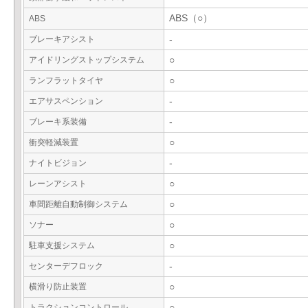
ABS（○）
ABS
ブレーキアシスト
-
アイドリングストップシステム
○
ランフラットタイヤ
○
エアサスペンション
-
ブレーキ系装備
-
衝突軽減装置
○
ナイトビジョン
-
レーンアシスト
○
車間距離自動制御システム
○
ソナー
○
駐車支援システム
○
センターデフロック
-
横滑り防止装置
○
トラクションコントロール
○