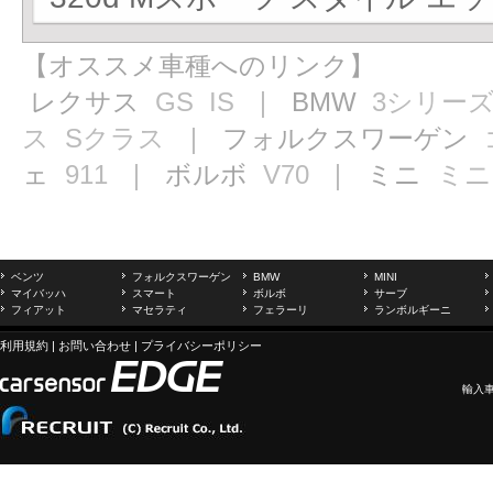
【オススメ車種へのリンク】
レクサス
GS
IS
｜ BMW
3シリー
ス
Sクラス
｜ フォルクスワーゲン
ェ
911
｜ ボルボ
V70
｜ ミニ
ミニ
ベンツ
フォルクスワーゲン
BMW
MINI
マイバッハ
スマート
ボルボ
サーブ
フィアット
マセラティ
フェラーリ
ランボルギーニ
利用規約
|
お問い合わせ
|
プライバシーポリシー
輸入