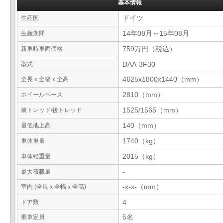
基本情報
生産国
ドイツ
生産期間
14年08月～15年08月
新車時車両価格
759万円（税込）
型式
DAA-3F30
全長ｘ全幅ｘ全高
4625x1800x1440（mm）
ホイールベース
2810（mm）
前トレッド/後トレッド
1525/1565（mm）
最低地上高
140（mm）
車体重量
1740（kg）
車体総重量
2015（kg）
最大積載量
-
室内 (全長ｘ全幅ｘ全高)
-x-x-（mm）
ドア数
4
乗車定員
5名