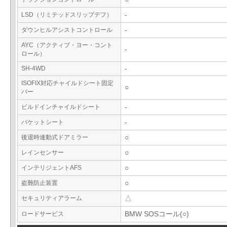
LSD（リミテッドスリップデフ）
-
ダウンヒルアシストコントロール
-
AYC（アクティブ・ヨー・コント
-
ロール）
SH-4WD
-
ISOFIX対応チャイルドシート固定
○
バー
ビルドインチャイルドシート
-
バケットシート
-
後退時連動式ドアミラー
○
レインセンサー
○
インテリジェントAFS
○
盗難防止装置
○
セキュリティアラーム
△
ロードサービス
BMW SOSコール(○)