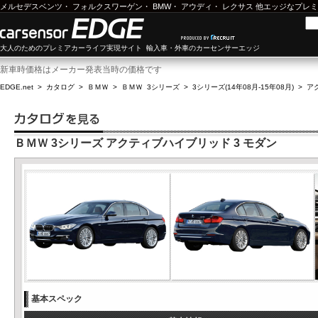
メルセデスベンツ
・
フォルクスワーゲン
・
BMW
・
アウディ
・
レクサス
他エッジなプレミ
大人のためのプレミアカーライフ実現サイト 輸入車・外車のカーセンサーエッジ
新車時価格はメーカー発表当時の価格です
EDGE.net
>
カタログ
>
ＢＭＷ
>
ＢＭＷ 3シリーズ
>
3シリーズ(14年08月-15年08月)
>
ア
ＢＭＷ 3シリーズ アクティブハイブリッド 3 モダン
基本スペック