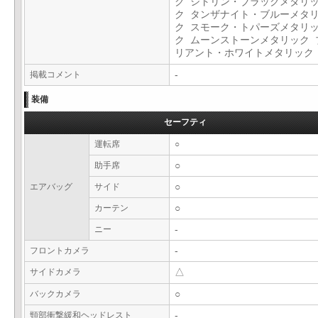
ク シトリン・ブラックメタリ
ク タンザナイト・ブルーメタ
ク スモーク・トパーズメタリ
ク ムーンストーンメタリック 
リアント・ホワイトメタリッ
掲載コメント
-
装備
セーフティ
運転席
○
助手席
○
エアバッグ
サイド
○
カーテン
○
ニー
-
フロントカメラ
-
サイドカメラ
△
バックカメラ
○
頸部衝撃緩和ヘッドレスト
-