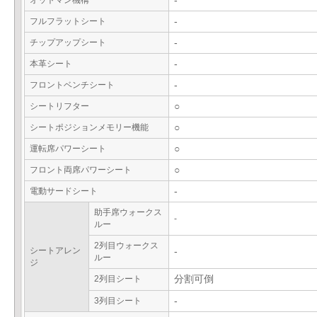
オットマン機構
-
フルフラットシート
-
チップアップシート
-
本革シート
-
フロントベンチシート
-
シートリフター
○
シートポジションメモリー機能
○
運転席パワーシート
○
フロント両席パワーシート
○
電動サードシート
-
助手席ウォークス
-
ルー
2列目ウォークス
シートアレン
-
ルー
ジ
2列目シート
分割可倒
3列目シート
-