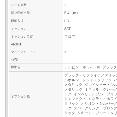
シート列数
2
最小回転半径
5.4（m）
駆動方式
FR
ミッション
8AT
ミッション位置
フロア
AI-SHIFT
-
マニュアルモード
○
4WS
-
標準色
アルピン・ホワイトIII ブラック
ブラック・サファイアメタリッ
ルボルン・レッドメタリック 
メタリック グレイシャー・シ
メタリック ミネラル・グレー
ック インペリアルブルーブリ
オプション色
トエフェクト ミネラル・ホワ
タリック オリオン・シルバー
ック スパークリング・ブロン
リック リキッド・ブルーメタ