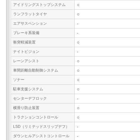
アイドリングストップシステム
○
ランフラットタイヤ
○
エアサスペンション
-
ブレーキ系装備
-
衝突軽減装置
○
ナイトビジョン
-
レーンアシスト
○
車間距離自動制御システム
○
ソナー
○
駐車支援システム
○
センターデフロック
-
横滑り防止装置
○
トラクションコントロール
○
LSD（リミテッドスリップデフ）
-
ダウンヒルアシストコントロール
-