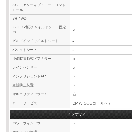
AYC（アクティブ・ヨー・コント
-
ロール）
SH-4WD
-
ISOFIX対応チャイルドシート固定
○
バー
ビルドインチャイルドシート
-
バケットシート
-
後退時連動式ドアミラー
○
レインセンサー
○
インテリジェントAFS
○
盗難防止装置
○
セキュリティアラーム
△
ロードサービス
BMW SOSコール(○)
インテリア
パワーウィンドウ
○