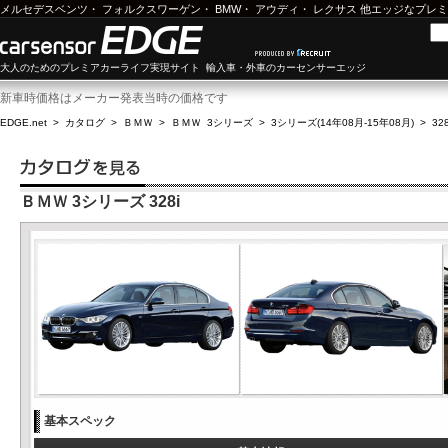
メルセデスベンツ
・
フォルクスワーゲン
・
BMW
・
アウディ
・
レクサス
他エッジなプレミ
大人のためのプレミアカーライフ実現サイト 輸入車・外車のカーセンサーエッジ
新車時価格はメーカー発表当時の価格です
EDGE.net
>
カタログ
>
ＢＭＷ
>
ＢＭＷ 3シリーズ
>
3シリーズ(14年08月-15年08月)
>
328
ＢＭＷ 3シリーズ 328i
基本スペック