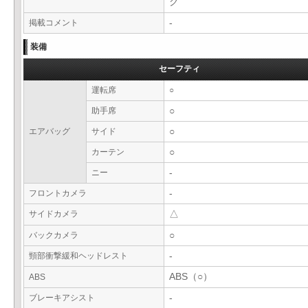
ク
掲載コメント
-
装備
セーフティ
運転席
○
助手席
○
エアバッグ
サイド
○
カーテン
○
ニー
-
フロントカメラ
-
サイドカメラ
△
バックカメラ
○
頸部衝撃緩和ヘッドレスト
-
ABS（○）
ABS
ブレーキアシスト
-