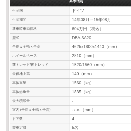
基本情報
生産国
ドイツ
生産期間
14年08月～15年08月
新車時車両価格
604万円（税込）
型式
DBA-3A20
全長ｘ全幅ｘ全高
4625x1800x1440（mm）
ホイールベース
2810（mm）
前トレッド/後トレッド
1520/1560（mm）
最低地上高
140（mm）
車体重量
1560（kg）
車体総重量
1835（kg）
最大積載量
-
室内 (全長ｘ全幅ｘ全高)
-x-x-（mm）
ドア数
4
乗車定員
5名