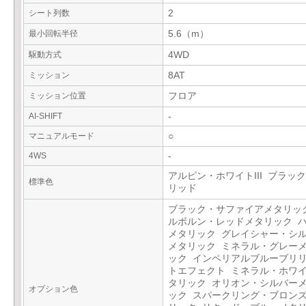
シート列数
2
最小回転半径
5.6（m）
駆動方式
4WD
ミッション
8AT
ミッション位置
フロア
AI-SHIFT
-
マニュアルモード
○
4WS
-
アルピン・ホワイトIII ブラックI
標準色
リッド
ブラック・サファイアメタリッ
ルボルン・レッドメタリック 
メタリック グレイシャー・シ
メタリック ミネラル・グレー
ック インペリアルブルーブリ
トエフェクト ミネラル・ホワ
タリック オリオン・シルバー
オプション色
ック スパークリング・ブロン