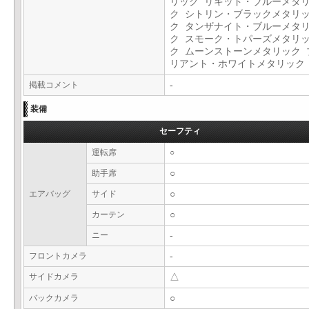
リック リキッド・ブルーメタ
ク シトリン・ブラックメタリ
ク タンザナイト・ブルーメタ
ク スモーク・トパーズメタリ
ク ムーンストーンメタリック 
リアント・ホワイトメタリッ
掲載コメント
-
装備
セーフティ
運転席
○
助手席
○
エアバッグ
サイド
○
カーテン
○
ニー
-
フロントカメラ
-
サイドカメラ
△
バックカメラ
○