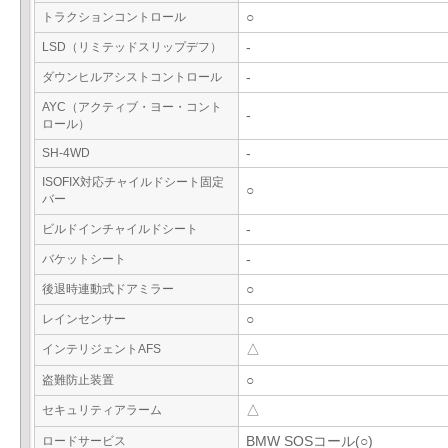
トラクションコントロール
○
LSD（リミテッドスリップデフ）
-
ダウンヒルアシストコントロール
-
AYC（アクティブ・ヨー・コント
-
ロール）
SH-4WD
-
ISOFIX対応チャイルドシート固定
○
バー
ビルドインチャイルドシート
-
バケットシート
-
後退時連動式ドアミラー
○
レインセンサー
○
インテリジェントAFS
△
盗難防止装置
○
セキュリティアラーム
△
ロードサービス
BMW SOSコール(○)