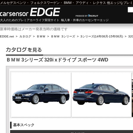
メルセデスベンツ
・
フォルクスワーゲン
・
BMW
・
アウディ
・
レクサス
他エッジなプレミ
大人のためのプレミアカーライフ実現サイト 輸入車・外車のカーセンサーエッジ
新車時価格はメーカー発表当時の価格です
EDGE.net
>
カタログ
>
ＢＭＷ
>
ＢＭＷ 3シリーズ
>
3シリーズ(14年08月-15年08月)
>
32
ＢＭＷ 3シリーズ 320i xドライブ スポーツ 4WD
基本スペック