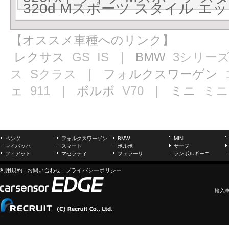
320d Mスポーツ スタイル エッジ
【オススメ車種へのリンク】
レクサス
GS
IS
｜ BMW
3シリー
ス
Sクラス
｜ フォルクスワーゲン
ェ
911
｜ ボルボ
V70
｜ ミニ
ミニ
ベンツ
フォルクスワーゲン
BMW
MINI
マイバッハ
スマート
ボルボ
サーブ
フィアット
マセラティ
フェラーリ
ランボルギーニ
利用規約
|
お問い合わせ
|
プライバシーポリシー
輸入