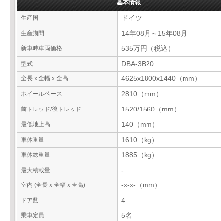
基本情報
生産国
ドイツ
生産期間
14年08月～15年08月
新車時車両価格
535万円（税込）
型式
DBA-3B20
全長ｘ全幅ｘ全高
4625x1800x1440（mm）
ホイールベース
2810（mm）
前トレッド/後トレッド
1520/1560（mm）
最低地上高
140（mm）
車体重量
1610（kg）
車体総重量
1885（kg）
最大積載量
-
室内 (全長ｘ全幅ｘ全高)
-x-x-（mm）
ドア数
4
乗車定員
5名