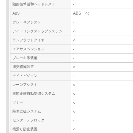
頸部衝撃緩和ヘッドレスト
-
ABS（○）
ABS
ブレーキアシスト
-
アイドリングストップシステム
○
ランフラットタイヤ
○
エアサスペンション
-
ブレーキ系装備
-
衝突軽減装置
○
ナイトビジョン
-
レーンアシスト
○
車間距離自動制御システム
○
ソナー
○
駐車支援システム
○
センターデフロック
-
横滑り防止装置
○