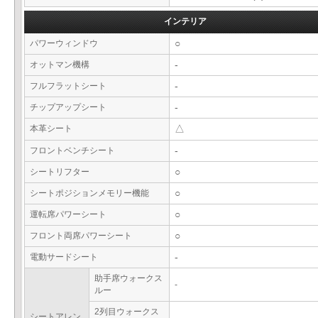
インテリア
パワーウィンドウ
○
オットマン機構
-
フルフラットシート
-
チップアップシート
-
本革シート
△
フロントベンチシート
-
シートリフター
○
シートポジションメモリー機能
○
運転席パワーシート
○
フロント両席パワーシート
○
電動サードシート
-
助手席ウォークス
-
ルー
2列目ウォークス
シートアレン
-