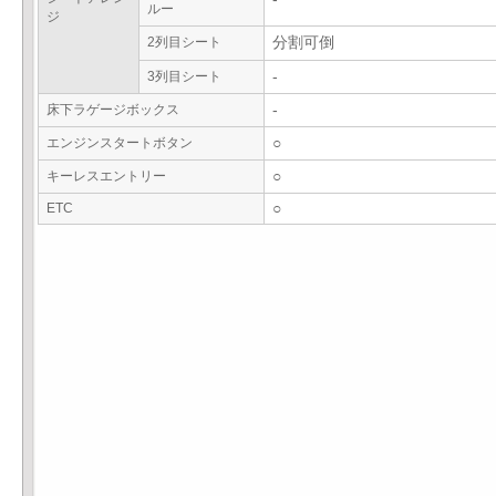
ルー
ジ
2列目シート
分割可倒
3列目シート
-
床下ラゲージボックス
-
エンジンスタートボタン
○
キーレスエントリー
○
ETC
○