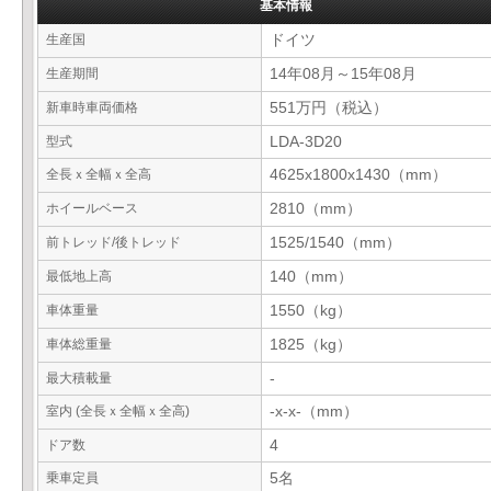
基本情報
生産国
ドイツ
生産期間
14年08月～15年08月
新車時車両価格
551万円（税込）
型式
LDA-3D20
全長ｘ全幅ｘ全高
4625x1800x1430（mm）
ホイールベース
2810（mm）
前トレッド/後トレッド
1525/1540（mm）
最低地上高
140（mm）
車体重量
1550（kg）
車体総重量
1825（kg）
最大積載量
-
室内 (全長ｘ全幅ｘ全高)
-x-x-（mm）
ドア数
4
乗車定員
5名