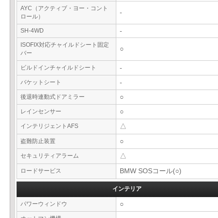
AYC（アクティブ・ヨー・コント
-
ロール）
SH-4WD
-
ISOFIX対応チャイルドシート固定
○
バー
ビルドインチャイルドシート
-
バケットシート
-
後退時連動式ドアミラー
○
レインセンサー
○
インテリジェントAFS
△
盗難防止装置
○
セキュリティアラーム
△
ロードサービス
BMW SOSコール(○)
インテリア
パワーウィンドウ
○