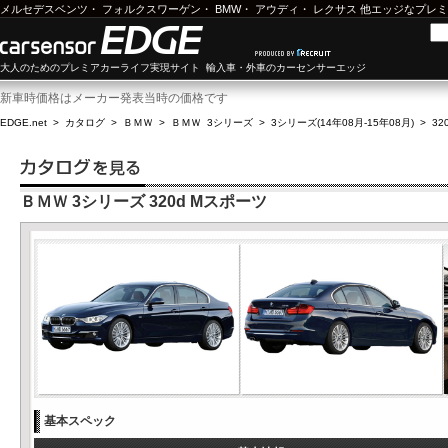
メルセデスベンツ
・
フォルクスワーゲン
・
BMW
・
アウディ
・
レクサス
他エッジなプレミ
大人のためのプレミアカーライフ実現サイト 輸入車・外車のカーセンサーエッジ
新車時価格はメーカー発表当時の価格です
EDGE.net
>
カタログ
>
ＢＭＷ
>
ＢＭＷ 3シリーズ
>
3シリーズ(14年08月-15年08月)
>
32
ＢＭＷ 3シリーズ 320d Mスポーツ
基本スペック