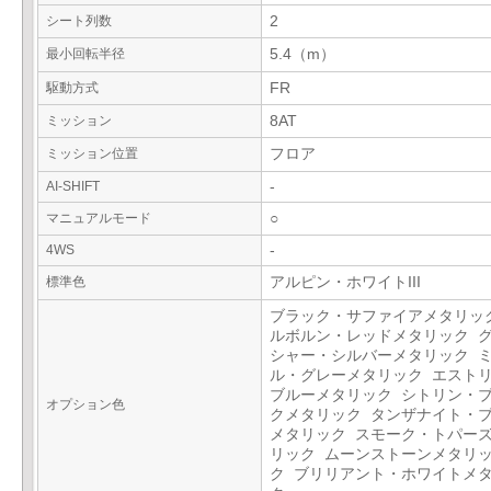
シート列数
2
最小回転半径
5.4（m）
駆動方式
FR
ミッション
8AT
ミッション位置
フロア
AI-SHIFT
-
マニュアルモード
○
4WS
-
標準色
アルピン・ホワイトIII
ブラック・サファイアメタリッ
ルボルン・レッドメタリック 
シャー・シルバーメタリック 
ル・グレーメタリック エスト
ブルーメタリック シトリン・
オプション色
クメタリック タンザナイト・
メタリック スモーク・トパー
リック ムーンストーンメタリ
ク ブリリアント・ホワイトメ