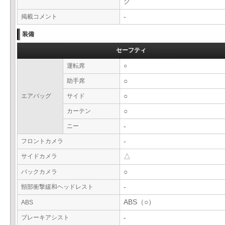
ク
掲載コメント
-
装備
セーフティ
運転席
○
助手席
○
エアバッグ
サイド
○
カーテン
○
ニー
-
フロントカメラ
-
サイドカメラ
△
バックカメラ
○
頸部衝撃緩和ヘッドレスト
-
ABS（○）
ABS
ブレーキアシスト
-