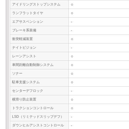
アイドリングストップシステム
○
ランフラットタイヤ
○
エアサスペンション
-
ブレーキ系装備
-
衝突軽減装置
○
ナイトビジョン
-
レーンアシスト
○
車間距離自動制御システム
○
ソナー
○
駐車支援システム
○
センターデフロック
-
横滑り防止装置
○
トラクションコントロール
○
LSD（リミテッドスリップデフ）
-
ダウンヒルアシストコントロール
-