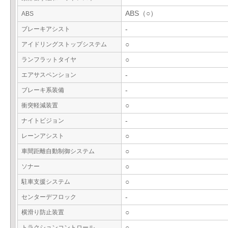
ABS（○）
ABS
ブレーキアシスト
-
アイドリングストップシステム
○
ランフラットタイヤ
○
エアサスペンション
-
ブレーキ系装備
-
衝突軽減装置
○
ナイトビジョン
-
レーンアシスト
○
車間距離自動制御システム
○
ソナー
○
駐車支援システム
○
センターデフロック
-
横滑り防止装置
○
トラクションコントロール
○