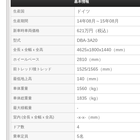
基本情報
生産国
ドイツ
生産期間
14年08月～15年08月
新車時車両価格
621万円（税込）
型式
DBA-3A20
全長ｘ全幅ｘ全高
4625x1800x1440（mm）
ホイールベース
2810（mm）
前トレッド/後トレッド
1525/1565（mm）
最低地上高
140（mm）
車体重量
1560（kg）
車体総重量
1835（kg）
最大積載量
-
室内 (全長ｘ全幅ｘ全高)
-x-x-（mm）
ドア数
4
乗車定員
5名