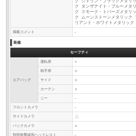
ク シトリン・ブラックメタリ
ク タンザナイト・ブルーメタ
ク スモーク・トパーズメタリ
ク ムーンストーンメタリック 
リアント・ホワイトメタリッ
掲載コメント
-
装備
セーフティ
運転席
○
助手席
○
エアバッグ
サイド
○
カーテン
○
ニー
-
フロントカメラ
-
サイドカメラ
△
バックカメラ
○
頸部衝撃緩和ヘッドレスト
-