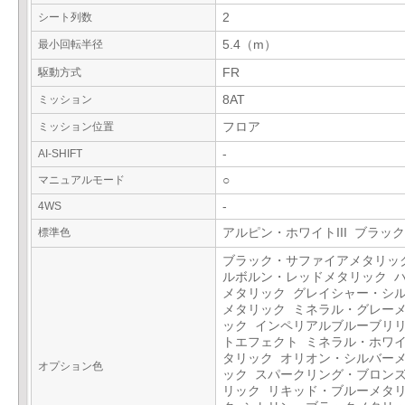
シート列数
2
最小回転半径
5.4（m）
駆動方式
FR
ミッション
8AT
ミッション位置
フロア
AI-SHIFT
-
マニュアルモード
○
4WS
-
標準色
アルピン・ホワイトIII ブラック
ブラック・サファイアメタリッ
ルボルン・レッドメタリック 
メタリック グレイシャー・シ
メタリック ミネラル・グレー
ック インペリアルブルーブリ
トエフェクト ミネラル・ホワ
タリック オリオン・シルバー
オプション色
ック スパークリング・ブロン
リック リキッド・ブルーメタ