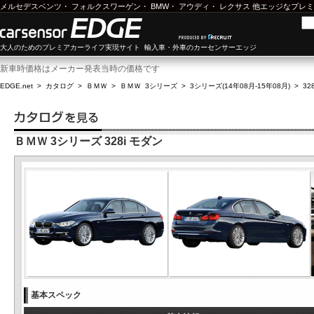
メルセデスベンツ
・
フォルクスワーゲン
・
BMW
・
アウディ
・
レクサス
他エッジなプレミ
大人のためのプレミアカーライフ実現サイト 輸入車・外車のカーセンサーエッジ
新車時価格はメーカー発表当時の価格です
EDGE.net
>
カタログ
>
ＢＭＷ
>
ＢＭＷ 3シリーズ
>
3シリーズ(14年08月-15年08月)
>
32
ＢＭＷ 3シリーズ 328i モダン
基本スペック