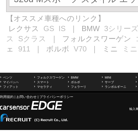
【オススメ車種へのリンク】
レクサス
GS
IS
｜ BMW
3シリー
ス
Sクラス
｜ フォルクスワーゲン
ェ
911
｜ ボルボ
V70
｜ ミニ
ミニ
ベンツ
フォルクスワーゲン
BMW
MINI
マイバッハ
スマート
ボルボ
サーブ
フィアット
マセラティ
フェラーリ
ランボルギーニ
利用規約
|
お問い合わせ
|
プライバシーポリシー
輸入