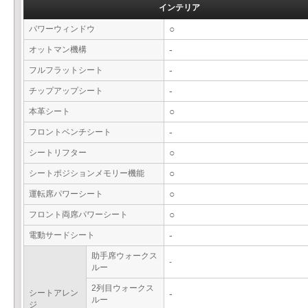
インテリア
パワーウィンドウ
○
オットマン機構
-
フルフラットシート
-
チップアップシート
-
本革シート
○
フロントベンチシート
-
シートリフター
○
シートポジションメモリー機能
○
運転席パワーシート
○
フロント両席パワーシート
○
電動サードシート
-
助手席ウォークス
-
ルー
2列目ウォークス
シートアレン
-
ルー
ジ