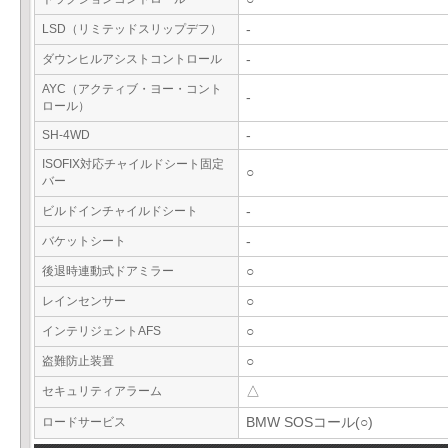
LSD（リミテッドスリップデフ）
-
ダウンヒルアシストコントロール
-
AYC（アクティブ・ヨー・コント
-
ロール）
SH-4WD
-
ISOFIX対応チャイルドシート固定
○
バー
ビルドインチャイルドシート
-
バケットシート
-
後退時連動式ドアミラー
○
レインセンサー
○
インテリジェントAFS
○
盗難防止装置
○
セキュリティアラーム
△
ロードサービス
BMW SOSコール(○)