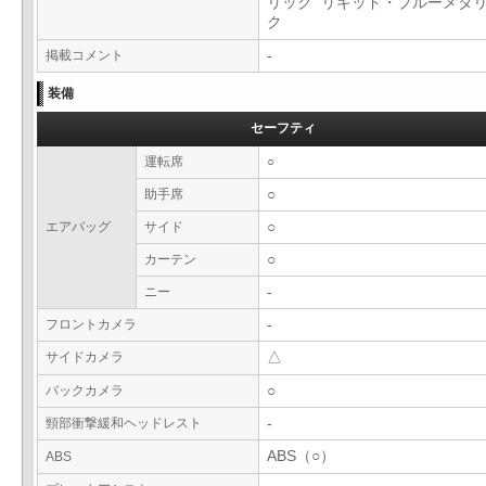
リック リキッド・ブルーメタ
ク
掲載コメント
-
装備
セーフティ
運転席
○
助手席
○
エアバッグ
サイド
○
カーテン
○
ニー
-
フロントカメラ
-
サイドカメラ
△
バックカメラ
○
頸部衝撃緩和ヘッドレスト
-
ABS（○）
ABS