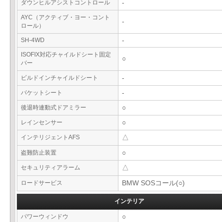
ダウンヒルアシストコントロール
-
AYC（アクティブ・ヨー・コント
-
ロール）
SH-4WD
-
ISOFIX対応チャイルドシート固定
○
バー
ビルドインチャイルドシート
-
バケットシート
-
後退時連動式ドアミラー
○
レインセンサー
○
インテリジェントAFS
△
盗難防止装置
○
セキュリティアラーム
△
ロードサービス
BMW SOSコール(○)
インテリア
パワーウィンドウ
○