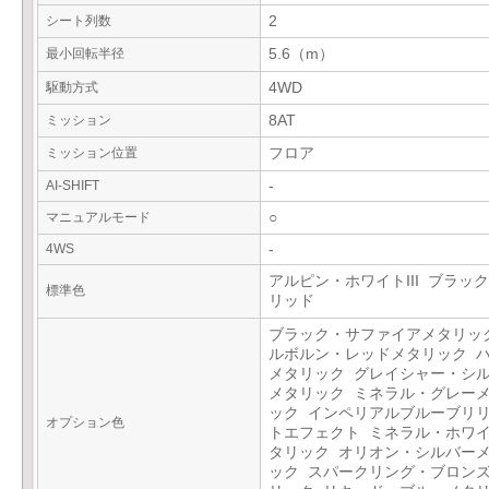
シート列数
2
最小回転半径
5.6（m）
駆動方式
4WD
ミッション
8AT
ミッション位置
フロア
AI-SHIFT
-
マニュアルモード
○
4WS
-
アルピン・ホワイトIII ブラックI
標準色
リッド
ブラック・サファイアメタリッ
ルボルン・レッドメタリック 
メタリック グレイシャー・シ
メタリック ミネラル・グレー
ック インペリアルブルーブリ
オプション色
トエフェクト ミネラル・ホワ
タリック オリオン・シルバー
ック スパークリング・ブロン