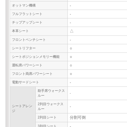
オットマン機構
-
フルフラットシート
-
チップアップシート
-
本革シート
△
フロントベンチシート
-
シートリフター
○
シートポジションメモリー機能
○
運転席パワーシート
○
フロント両席パワーシート
○
電動サードシート
-
助手席ウォークス
-
ルー
2列目ウォークス
シートアレン
-
ルー
ジ
2列目シート
分割可倒
3列目シート
-