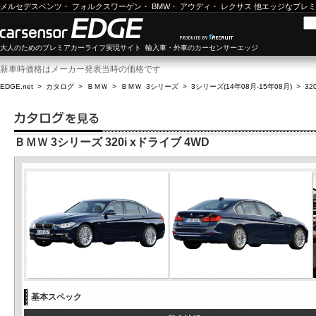
メルセデスベンツ
・
フォルクスワーゲン
・
BMW
・
アウディ
・
レクサス
他エッジなプレミ
大人のためのプレミアカーライフ実現サイト 輸入車・外車のカーセンサーエッジ
新車時価格はメーカー発表当時の価格です
EDGE.net
>
カタログ
>
ＢＭＷ
>
ＢＭＷ 3シリーズ
>
3シリーズ(14年08月-15年08月)
>
32
ＢＭＷ 3シリーズ 320i xドライブ 4WD
基本スペック