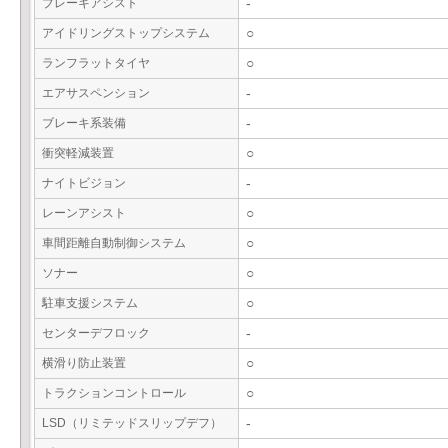
ブレーキアシスト
-
アイドリングストップシステム
○
ランフラットタイヤ
○
エアサスペンション
-
ブレーキ系装備
-
衝突軽減装置
○
ナイトビジョン
-
レーンアシスト
○
車間距離自動制御システム
○
ソナー
○
駐車支援システム
○
センターデフロック
-
横滑り防止装置
○
トラクションコントロール
○
LSD（リミテッドスリップデフ）
-