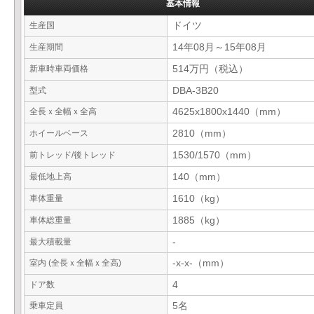
基本情報
生産国
ドイツ
生産期間
14年08月～15年08月
新車時車両価格
514万円（税込）
型式
DBA-3B20
全長ｘ全幅ｘ全高
4625x1800x1440（mm）
ホイールベース
2810（mm）
前トレッド/後トレッド
1530/1570（mm）
最低地上高
140（mm）
車体重量
1610（kg）
車体総重量
1885（kg）
最大積載量
-
室内 (全長ｘ全幅ｘ全高)
-x-x-（mm）
ドア数
4
乗車定員
5名