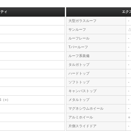
フティ
エク
大型ガラスルーフ
-
サンルーフ
ルーフレール
-
Tバールーフ
-
ルーフ系装備
-
タルガトップ
-
ハードトップ
-
ソフトトップ
-
キャンバストップ
-
S（○）
メタルトップ
-
マグネシウムホイール
-
アルミホイール
○
片側スライドドア
-