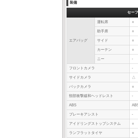
装備
セー
運転席
○
助手席
○
エアバッグ
サイド
○
カーテン
○
ニー
-
フロントカメラ
-
サイドカメラ
△
バックカメラ
○
頸部衝撃緩和ヘッドレスト
-
ABS
AB
ブレーキアシスト
-
アイドリングストップシステム
○
ランフラットタイヤ
○