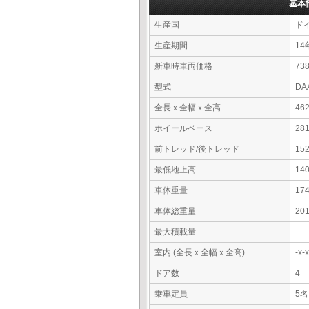
基本
生産国
ド
生産期間
14
新車時車両価格
7
型式
DA
全長ｘ全幅ｘ全高
46
ホイールベース
28
前トレッド/後トレッド
15
最低地上高
14
車体重量
17
車体総重量
20
最大積載量
-
室内 (全長ｘ全幅ｘ全高)
-x
ドア数
4
乗車定員
5名