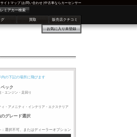
サイトマップ
|
お問い合わせ
|
中古車ならカーセンサー
レミアカー検索
ログ
買取
販売店クチコミ
お気に入り
未登録
ジ内の下記の場所に飛びます
スペック
能・エンジン・足回り
ティ・アメニティ・インテリア・エクステリア
他のグレード選択
-：選択不可、またはディーラーオプション