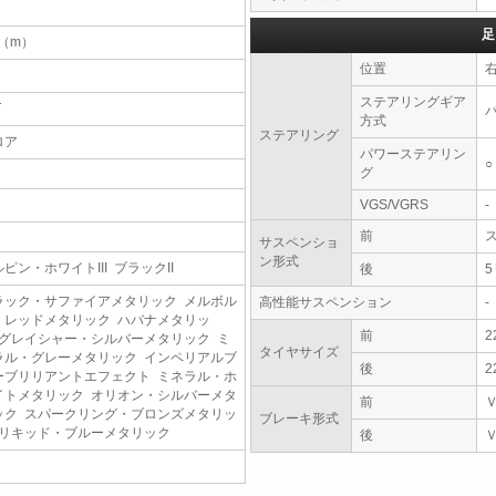
足
4（m）
位置
ステアリングギア
T
方式
ステアリング
ロア
パワーステアリン
○
グ
VGS/VGRS
-
前
サスペンショ
ン形式
ピン・ホワイトIII ブラックII
後
ラック・サファイアメタリック メルボル
高性能サスペンション
-
・レッドメタリック ハバナメタリッ
前
2
 グレイシャー・シルバーメタリック ミ
タイヤサイズ
ラル・グレーメタリック インペリアルブ
後
2
ーブリリアントエフェクト ミネラル・ホ
イトメタリック オリオン・シルバーメタ
前
ック スパークリング・ブロンズメタリッ
ブレーキ形式
 リキッド・ブルーメタリック
後