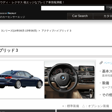
ウディ
・
レクサス
他エッジなプレミア車情報満載！
プ
Car Search
カタ
車のカーセンサーエッジ
>
3シリーズ(14年08月-15年08月)
>
アクティブハイブリッド 3
ブリッド 3
ペー
基本
基本性
装備
セーフ
その
○：標準装備 △：オプション装備 