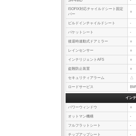
SH-4WD
-
ISOFIX対応チャイルドシート固定
○
バー
ビルドインチャイルドシート
-
バケットシート
-
後退時連動式ドアミラー
○
レインセンサー
○
インテリジェントAFS
○
盗難防止装置
○
セキュリティアラーム
△
ロードサービス
BM
イン
パワーウィンドウ
○
オットマン機構
-
フルフラットシート
-
チップアップシート
-