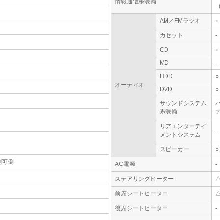
情報通信系装備
AM／FMラジオ
○
カセット
-
CD
○
MD
-
HDD
○
オーディオ
DVD
○
サウンドシステム
系装備
テ
リアエンターテイ
-
メントシステム
スピーカー
○
割可倒
AC電源
-
ステアリングヒーター
前席シートヒーター
後席シートヒーター
-