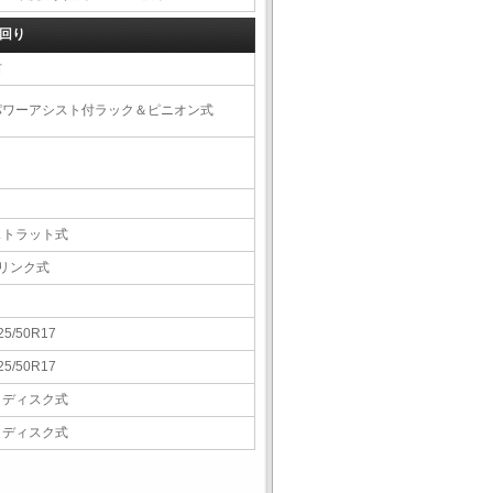
回り
右
パワーアシスト付ラック＆ピニオン式
ストラット式
5リンク式
25/50R17
25/50R17
Ｖディスク式
Ｖディスク式