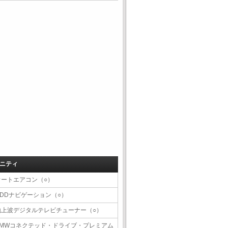
ニティ
オートエアコン（○）
HDDナビゲーション（○）
地上波デジタルテレビチューナー（○）
BMWコネクテッド・ドライブ・プレミアム