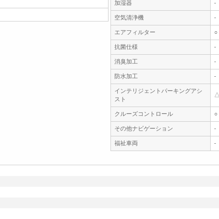
加湿器
-
空気清浄機
-
エアフィルター
○
抗菌仕様
-
消臭加工
-
防水加工
-
インテリジェントパーキングアシ
スト
クルーズコントロール
○
その他ナビゲーション
-
福祉車両
-