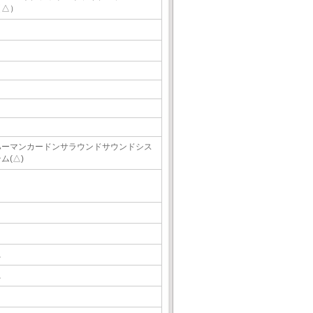
（△）
ハーマンカードンサラウンドサウンドシス
ム(△)
△
△