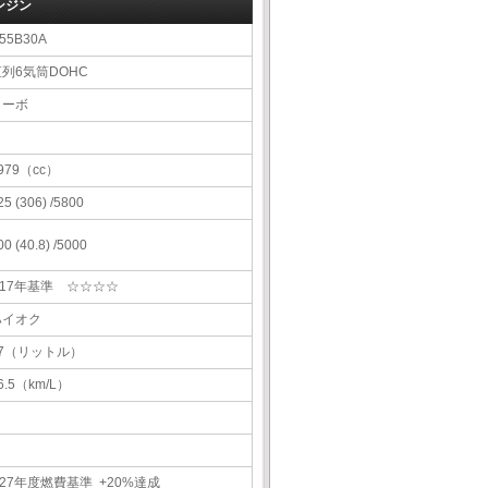
ンジン
55B30A
直列6気筒DOHC
ターボ
979（cc）
25 (306) /5800
00 (40.8) /5000
H17年基準 ☆☆☆☆
ハイオク
57（リットル）
6.5（km/L）
27年度燃費基準 +20%達成