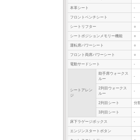
本革シート
-
フロントベンチシート
-
シートリフター
○
シートポジションメモリー機能
○
運転席パワーシート
○
フロント両席パワーシート
○
電動サードシート
-
助手席ウォークス
-
ルー
2列目ウォークス
シートアレン
-
ルー
ジ
2列目シート
分
3列目シート
-
床下ラゲージボックス
-
エンジンスタートボタン
○