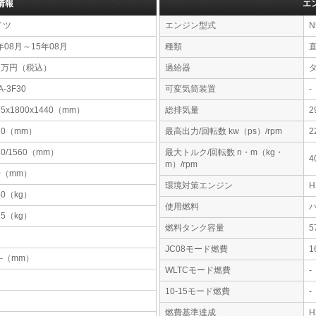
情報
エ
イツ
エンジン型式
N
年08月～15年08月
種類
38万円（税込）
過給器
A-3F30
可変気筒装置
-
25x1800x1440（mm）
総排気量
2
10（mm）
最高出力/回転数 kw（ps）/rpm
2
20/1560（mm）
最大トルク/回転数 n・m（kg・
4
m）/rpm
0（mm）
環境対策エンジン
40（kg）
使用燃料
15（kg）
燃料タンク容量
JC08モード燃費
1
-x-（mm）
WLTCモード燃費
-
10-15モード燃費
-
燃費基準達成
H