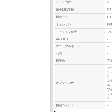
シート列数
2
最小回転半径
5.
駆動方式
FR
ミッション
8A
ミッション位置
フ
AI-SHIFT
-
マニュアルモード
○
4WS
-
標準色
アル
ブ
ン
ク
ネ
オプション色
ル
ワ
リ
ク
掲載コメント
-