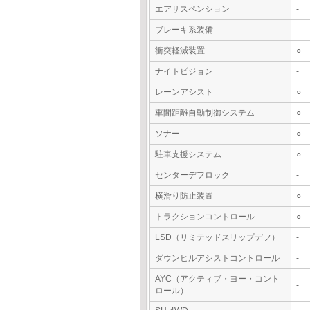
エアサスペンション
-
ブレーキ系装備
-
衝突軽減装置
○
ナイトビジョン
-
レーンアシスト
○
車間距離自動制御システム
○
ソナー
○
駐車支援システム
○
センターデフロック
-
横滑り防止装置
○
トラクションコントロール
○
LSD（リミテッドスリップデフ）
-
ダウンヒルアシストコントロール
-
AYC（アクティブ・ヨー・コント
-
ロール）