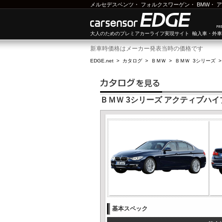
メルセデスベンツ
・
フォルクスワーゲン
・
BMW
・
ア
大人のためのプレミアカーライフ実現サイト 輸入車・外
新車時価格はメーカー発表当時の価格です
EDGE.net
>
カタログ
>
ＢＭＷ
>
ＢＭＷ 3シリーズ
ＢＭＷ 3シリーズ アクティブハイ
基本スペック