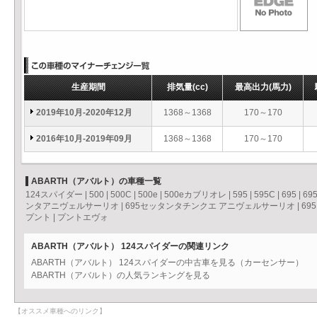
生産期間
排気量
(cc)
最高出力
(馬力)
2019年10月-2020年12月
1368～1368
170～170
2016年10月-2019年09月
1368～1368
170～170
ABARTH（アバルト）の車種一覧
124スパイダー
|
500
|
500C
|
500e
|
500eカブリオレ
|
595
|
595C
|
695
|
69
ンタアニヴェルサーリオ
|
695セッタンタチンクエ アニヴェルサーリオ
|
69
プント
|
プントエヴォ
ABARTH（アバルト） 124スパイダーの関連リンク
ABARTH（アバルト） 124スパイダーの中古車を見る（カーセンサー）
ABARTH（アバルト）の人気ランキングを見る
【オススメ車種へのリンク】