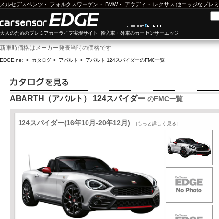
メルセデスベンツ
・
フォルクスワーゲン
・
BMW
・
アウディ
・
レクサス
他エッジなプレミ
大人のためのプレミアカーライフ実現サイト 輸入車・外車のカーセンサーエッジ
新車時価格はメーカー発表当時の価格です
EDGE.net
>
カタログ
>
アバルト
>
アバルト 124スパイダー
のFMC一覧
ABARTH（アバルト） 124スパイダー
のFMC一覧
124スパイダー(16年10月-20年12月)
[もっと詳しく見る]