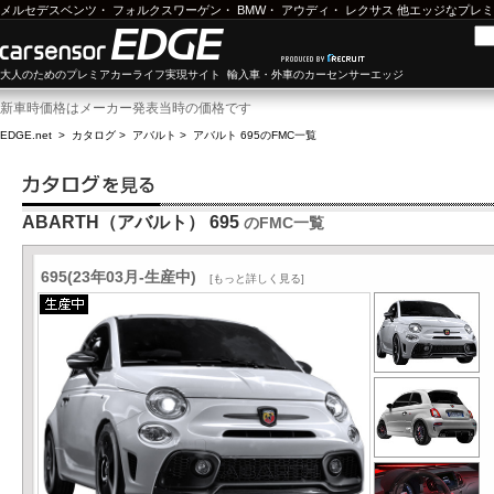
メルセデスベンツ
・
フォルクスワーゲン
・
BMW
・
アウディ
・
レクサス
他エッジなプレミ
大人のためのプレミアカーライフ実現サイト 輸入車・外車のカーセンサーエッジ
新車時価格はメーカー発表当時の価格です
EDGE.net
>
カタログ
>
アバルト
>
アバルト 695
のFMC一覧
ABARTH（アバルト） 695
のFMC一覧
695(23年03月-生産中)
[もっと詳しく見る]