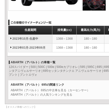
生産期間
排気量
(cc)
最高出力
(馬力)
2023年10月-生産中
1368～1368
180～180
2023年03月-2023年09月
1368～1368
180～180
ABARTH（アバルト）の車種一覧
124スパイダー
|
500
|
500C
|
500e
|
500eカブリオレ
|
595
|
595C
|
695
|
69
ンタアニヴェルサーリオ
|
695セッタンタチンクエ アニヴェルサーリオ
|
69
プント
|
プントエヴォ
ABARTH（アバルト） 695の関連リンク
ABARTH（アバルト） 695の中古車を見る（カーセンサー）
ABARTH（アバルト）の人気ランキングを見る
【オススメ車種へのリンク】