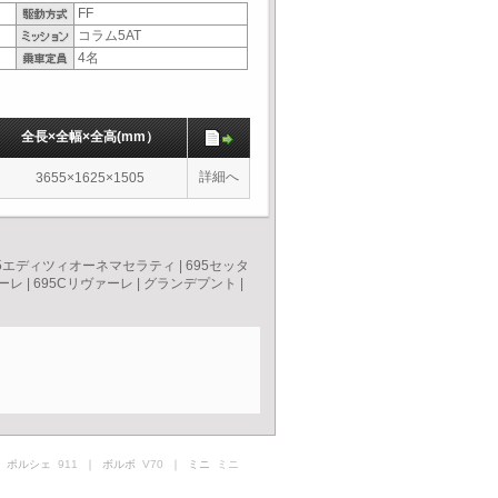
FF
コラム5AT
4名
全長×全幅×全高(mm）
詳細へ
3655×1625×1505
95エディツィオーネマセラティ
|
695セッタ
ァーレ
|
695Cリヴァーレ
|
グランデプント
|
 ポルシェ
911
｜ ボルボ
V70
｜ ミニ
ミニ