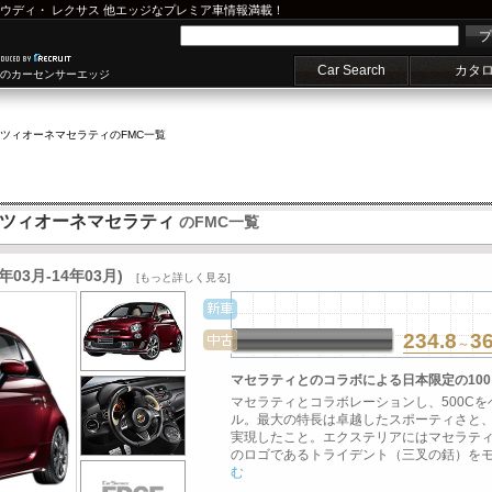
ウディ
・
レクサス
他エッジなプレミア車情報満載！
プ
Car Search
カタ
車のカーセンサーエッジ
ィツィオーネマセラティ
のFMC一覧
ディツィオーネマセラティ
のFMC一覧
03月-14年03月)
[もっと詳しく見る]
234.8
3
～
マセラティとのコラボによる日本限定の100
マセラティとコラボレーションし、500C
ル。最大の特長は卓越したスポーティさと
実現したこと。エクステリアにはマセラティ
のロゴであるトライデント（三叉の銛）をモチ
む