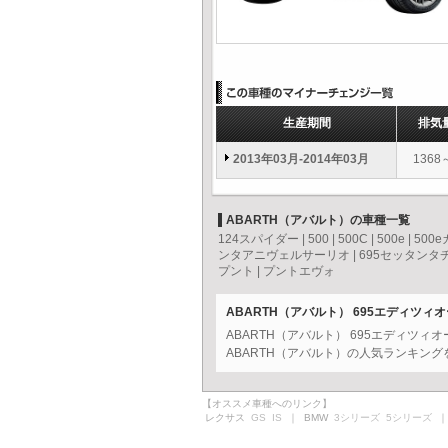
生産期間
排気
2013年03月-2014年03月
1368
ABARTH（アバルト）の車種一覧
124スパイダー
|
500
|
500C
|
500e
|
500
ンタアニヴェルサーリオ
|
695セッタンタ
プント
|
プントエヴォ
ABARTH（アバルト） 695エディツ
ABARTH（アバルト） 695エディツ
ABARTH（アバルト）の人気ランキング
【オススメ車種へのリンク】
レクサス
GS
IS
｜ BMW
3シリーズ
5シリーズ
｜