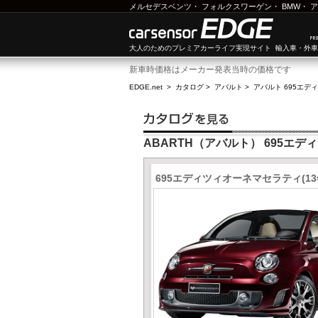
メルセデスベンツ
・
フォルクスワーゲン
・
BMW
・
ア
大人のためのプレミアカーライフ実現サイト 輸入車・外
新車時価格はメーカー発表当時の価格です
EDGE.net
>
カタログ
>
アバルト
>
アバルト 695エデ
ABARTH（アバルト） 695エ
695エディツィオーネマセラティ(13年