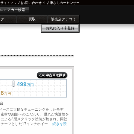
サイトマップ
|
お問い合わせ
|
中古車ならカーセンサー
レミアカー検索
ログ
買取
販売店クチコミ
お気に入り
未登録
499
万円
68
万円
台
をベースに大幅なチューニングをしたモデ
、素材や細部へのこだわり、優れた快適性を
による3層メタリック塗装が施され、同社
ーフとした17インチホイー ...
続きを読