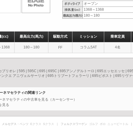
オープン
1368～1368
180～180
量
(cc)
最高出力
(馬力)
駆動方式
ミッション
乗車定員
～1368
180～180
コラム5AT
4名
FF
eカブリオレ
|
595
|
595C
|
695
|
695C
|
695アンノデルトーロ
|
695エッセエッセ
|
6
チンクエ アニヴェルサーリオ
|
695トリブートフェラーリ
|
695ビポスト
|
695リヴ
ィオーネマセラティの関連リンク
ィオーネマセラティの中古車を見る（カーセンサー）
を見る
 メルセデス・ベンツ
Eクラス
Sクラス
｜ フォルクスワーゲン
ゴルフ
ポロ
ニュービートル
｜