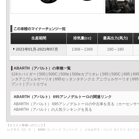
生産期間
排気量
(cc)
最高出力
(馬力)
2021年01月-2021年07月
1368～1368
180～180
ABARTH（アバルト）の車種一覧
124スパイダー
|
500
|
500C
|
500e
|
500eカブリオレ
|
595
|
595C
|
695
|
69
ンタアニヴェルサーリオ
|
695セッタンタチンクエ アニヴェルサーリオ
|
69
プント
|
プントエヴォ
ABARTH（アバルト） 695アンノデルトーロの関連リンク
ABARTH（アバルト） 695アンノデルトーロの中古車を見る（カーセンサ
ABARTH（アバルト）の人気ランキングを見る
【オススメ車種へのリンク】
レクサス
GS
IS
｜ BMW
3シリーズ
5シリーズ
｜ メルセデス・ベンツ
Eクラス
Sクラス