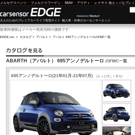
メルセデスベンツ
・
フォルクスワーゲン
・
BMW
・
アウディ
・
レクサス
他エッジなプレミ
大人のためのプレミアカーライフ実現サイト 輸入車・外車のカーセンサーエッジ
新車時価格はメーカー発表当時の価格です
EDGE.net
>
カタログ
>
アバルト
>
アバルト 695アンノデルトーロ
のFMC一覧
ABARTH（アバルト） 695アンノデルトーロ
のFMC一覧
695アンノデルトーロ(21年01月-21年07月)
[もっと詳しく見る]