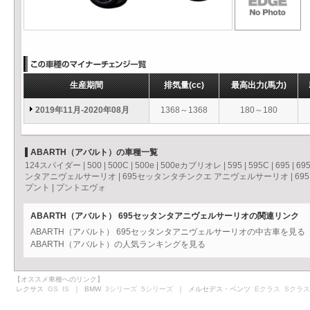
生産期間
排気量
(cc)
最高出力
(馬力)
2019年11月-2020年08月
1368～1368
180～180
ABARTH（アバルト）の車種一覧
124スパイダー
|
500
|
500C
|
500e
|
500eカブリオレ
|
595
|
595C
|
695
|
69
ンタアニヴェルサーリオ
|
695セッタンタチンクエ アニヴェルサーリオ
|
69
プント
|
プントエヴォ
ABARTH（アバルト） 695セッタンタアニヴェルサーリオの関連リンク
ABARTH（アバルト） 695セッタンタアニヴェルサーリオの中古車を見
ABARTH（アバルト）の人気ランキングを見る
【オススメ車種へのリンク】
レクサス
GS
IS
｜ BMW
3シリーズ
5シリーズ
｜ メルセデス・ベンツ
Eクラス
Sクラス