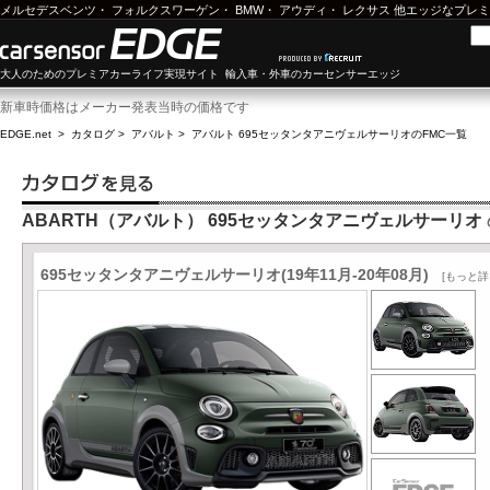
メルセデスベンツ
・
フォルクスワーゲン
・
BMW
・
アウディ
・
レクサス
他エッジなプレミ
大人のためのプレミアカーライフ実現サイト 輸入車・外車のカーセンサーエッジ
新車時価格はメーカー発表当時の価格です
EDGE.net
>
カタログ
>
アバルト
>
アバルト 695セッタンタアニヴェルサーリオ
のFMC一覧
ABARTH（アバルト） 695セッタンタアニヴェルサーリオ
695セッタンタアニヴェルサーリオ(19年11月-20年08月)
[もっと詳