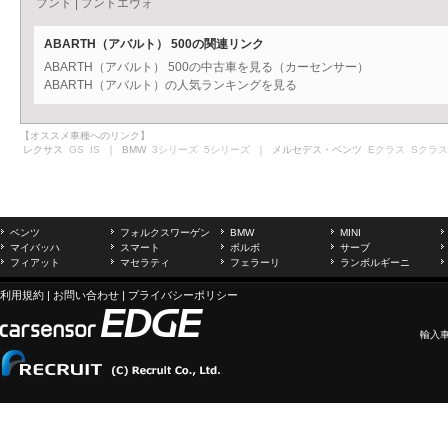
プント
|
プントエヴォ
ABARTH（アバルト） 500の関連リンク
ABARTH（アバルト） 500の中古車を見る（カーセンサー）
ABARTH（アバルト）の人気ランキングを見る
【オススメ車種へのリンク】
レクサス
GS
IS
｜ BMW
3シリーズ
5シリーズ
｜ メルセデス・ベンツ
Eクラス
Sクラス
ベンツ
フォルクスワーゲン
BMW
MINI
マイバッハ
スマート
ボルボ
サーブ
フィアット
マセラティ
フェラーリ
ランボルギーニ
利用規約
|
お問い合わせ
|
プライバシーポリシー
輸入