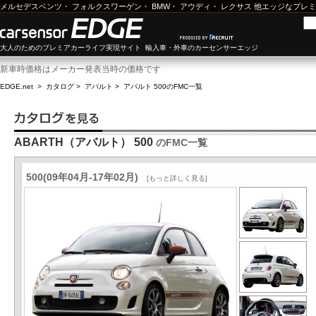
メルセデスベンツ
・
フォルクスワーゲン
・
BMW
・
アウディ
・
レクサス
他エッジなプレミ
大人のためのプレミアカーライフ実現サイト 輸入車・外車のカーセンサーエッジ
新車時価格はメーカー発表当時の価格です
EDGE.net
>
カタログ
>
アバルト
>
アバルト 500
のFMC一覧
ABARTH（アバルト） 500
のFMC一覧
500(09年04月-17年02月)
[もっと詳しく見る]