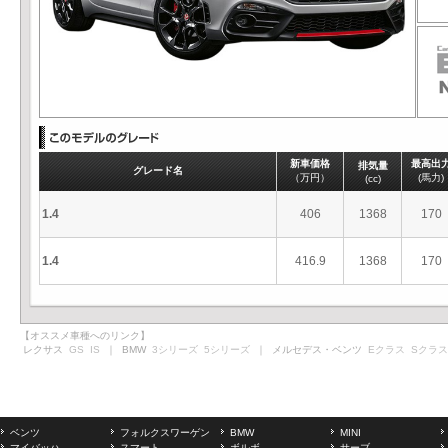
新車価格
最高出
排気量
グレード名
（万円）
(馬力)
(cc)
1.4
406
1368
170
1.4
416.9
1368
170
【オススメ車種へのリンク】
レクサス
GS
IS
｜ BMW
3シリーズ
5シリーズ
｜ メルセデス・ベンツ
Eクラス
Sクラス
ベンツ
フォルクスワーゲン
BMW
MINI
マイバッハ
スマート
ボルボ
サーブ