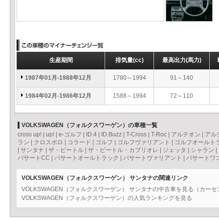
生産期間
排気量
(cc)
最高出力
(馬力)
1987年01月-1988年12月
1780～1994
91～140
1984年02月-1986年12月
1588～1994
72～110
VOLKSWAGEN（フォルクスワーゲン）の車種一覧
cross up!
|
up!
|
e-ゴルフ
|
ID.4
|
ID.Buzz
|
T-Cross
|
T-Roc
|
アルテオン
|
アル
ラン
|
クロスポロ
|
コラード
|
ゴルフ
|
ゴルフヴァリアント
|
ゴルフオールト
|
サンタナ
|
ザ・ビートル
|
ザ・ビートル・カブリオレ
|
ジェッタ
|
シャラン
|
パサートCC
|
パサートオールトラック
|
パサートヴァリアント
|
パサートワ
VOLKSWAGEN（フォルクスワーゲン） サンタナの関連リンク
VOLKSWAGEN（フォルクスワーゲン） サンタナの中古車を見る（カー
VOLKSWAGEN（フォルクスワーゲン）の人気ランキングを見る