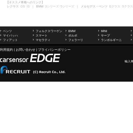
【オススメ車種へのリンク】
レクサス
GS
IS
｜ BMW
3シリーズ
5シリーズ
｜ メルセデス・ベンツ
Eクラス
Sクラス
ベンツ
フォルクスワーゲン
BMW
MINI
マイバッハ
スマート
ボルボ
サーブ
フィアット
マセラティ
フェラーリ
ランボルギーニ
利用規約
|
お問い合わせ
|
プライバシーポリシー
輸入