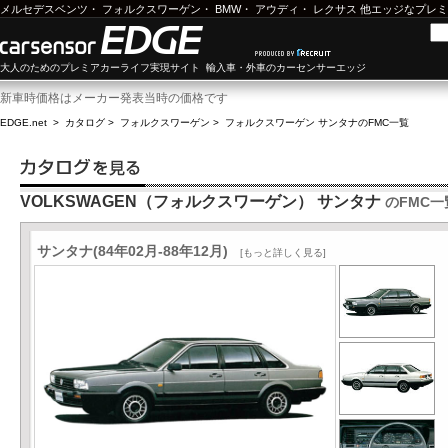
メルセデスベンツ
・
フォルクスワーゲン
・
BMW
・
アウディ
・
レクサス
他エッジなプレミ
大人のためのプレミアカーライフ実現サイト 輸入車・外車のカーセンサーエッジ
新車時価格はメーカー発表当時の価格です
EDGE.net
>
カタログ
>
フォルクスワーゲン
>
フォルクスワーゲン サンタナ
のFMC一覧
VOLKSWAGEN（フォルクスワーゲン） サンタナ
のFMC一
サンタナ(84年02月-88年12月)
[もっと詳しく見る]