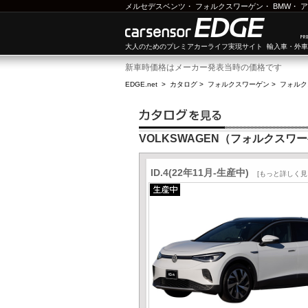
メルセデスベンツ
・
フォルクスワーゲン
・
BMW
・
ア
大人のためのプレミアカーライフ実現サイト 輸入車・外
新車時価格はメーカー発表当時の価格です
EDGE.net
>
カタログ
>
フォルクスワーゲン
>
フォルクス
VOLKSWAGEN（フォルクスワーゲ
ID.4(22年11月-生産中)
[もっと詳しく見