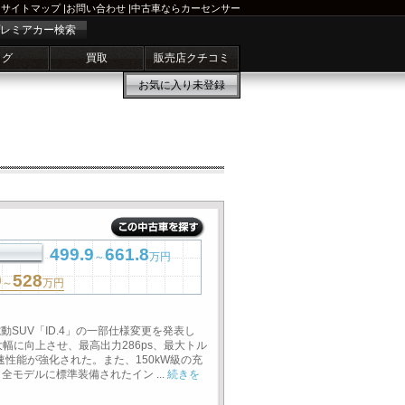
サイトマップ
|
お問い合わせ
|
中古車ならカーセンサー
レミアカー検索
ログ
買取
販売店クチコミ
お気に入り
未登録
499.9
661.8
～
万円
9
528
～
万円
動SUV「ID.4」の一部仕様変更を発表し
大幅に向上させ、最高出力286ps、最大トル
速性能が強化された。また、150kW級の充
モデルに標準装備されたイン ...
続きを