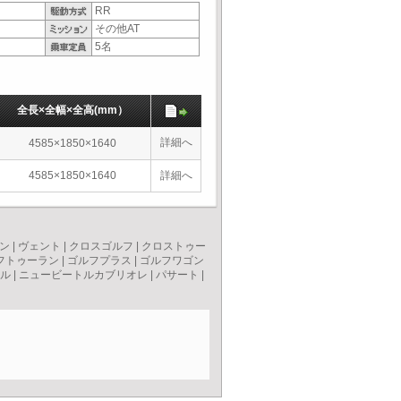
RR
その他AT
5名
全長×全幅×全高(mm）
詳細へ
4585×1850×1640
4585×1850×1640
詳細へ
ン
|
ヴェント
|
クロスゴルフ
|
クロストゥー
フトゥーラン
|
ゴルフプラス
|
ゴルフワゴン
ル
|
ニュービートルカブリオレ
|
パサート
|