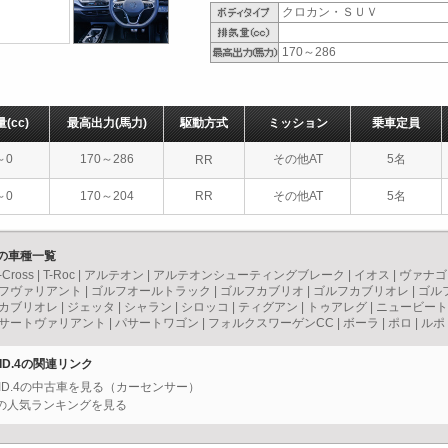
クロカン・ＳＵＶ
170～286
量
(cc)
最高出力
(馬力)
駆動方式
ミッション
乗車定員
～0
170～286
その他AT
5名
RR
～0
170～204
RR
その他AT
5名
）の車種一覧
-Cross
|
T-Roc
|
アルテオン
|
アルテオンシューティングブレーク
|
イオス
|
ヴァナゴ
フヴァリアント
|
ゴルフオールトラック
|
ゴルフカブリオ
|
ゴルフカブリオレ
|
ゴル
カブリオレ
|
ジェッタ
|
シャラン
|
シロッコ
|
ティグアン
|
トゥアレグ
|
ニュービート
サートヴァリアント
|
パサートワゴン
|
フォルクスワーゲンCC
|
ボーラ
|
ポロ
|
ルポ
ID.4の関連リンク
 ID.4の中古車を見る（カーセンサー）
）の人気ランキングを見る