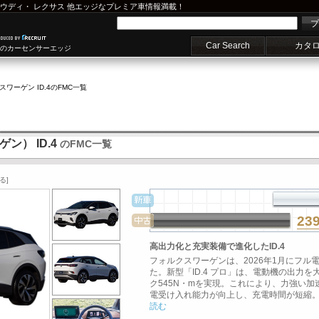
ウディ
・
レクサス
他エッジなプレミア車情報満載！
プ
Car Search
カタ
車のカーセンサーエッジ
ワーゲン ID.4
のFMC一覧
ン） ID.4
のFMC一覧
る]
23
高出力化と充実装備で進化したID.4
フォルクスワーゲンは、2026年1月にフル電
た。新型「ID.4 プロ」は、電動機の出力を
ク545N・mを実現。これにより、力強い加
電受け入れ能力が向上し、充電時間が短縮。全
読む