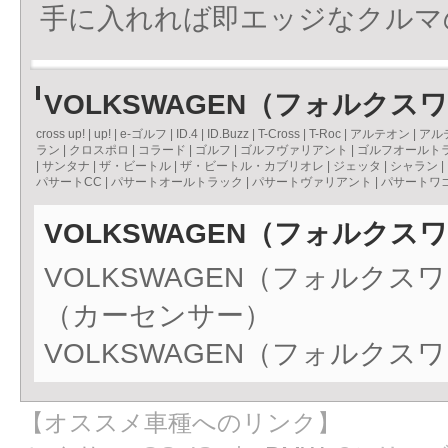
手に入れれば即エッジなクルマ
VOLKSWAGEN（フォルク
cross up!
|
up!
|
e-ゴルフ
|
ID.4
|
ID.Buzz
|
T-Cross
|
T-Roc
|
アルテオン
|
アル
ラン
|
クロスポロ
|
コラード
|
ゴルフ
|
ゴルフヴァリアント
|
ゴルフオールト
|
サンタナ
|
ザ・ビートル
|
ザ・ビートル・カブリオレ
|
ジェッタ
|
シャラン
|
パサートCC
|
パサートオールトラック
|
パサートヴァリアント
|
パサートワ
VOLKSWAGEN（フォルク
VOLKSWAGEN（フォルク
（カーセンサー）
VOLKSWAGEN（フォルク
【オススメ車種へのリンク】