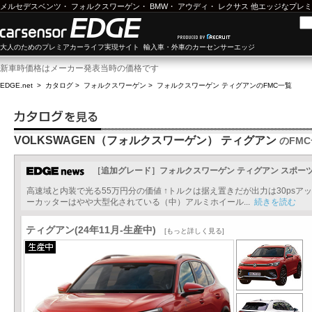
メルセデスベンツ
・
フォルクスワーゲン
・
BMW
・
アウディ
・
レクサス
他エッジなプレミ
大人のためのプレミアカーライフ実現サイト 輸入車・外車のカーセンサーエッジ
新車時価格はメーカー発表当時の価格です
EDGE.net
>
カタログ
>
フォルクスワーゲン
>
フォルクスワーゲン ティグアン
のFMC一覧
VOLKSWAGEN（フォルクスワーゲン） ティグアン
のFM
［追加グレード］フォルクスワーゲン ティグアン スポー
高速域と内装で光る55万円分の価値 ↑トルクは据え置きだが出力は30ps
ーカッターはやや大型化されている（中）アルミホイール...
続きを読む
ティグアン(24年11月-生産中)
[もっと詳しく見る]