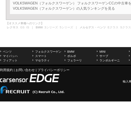
VOLKSWAGEN（フォルクスワーゲン） フォルクスワーゲンCCの中古
VOLKSWAGEN（フォルクスワーゲン）の人気ランキングを見る
【オススメ車種へのリンク】
レクサス
GS
IS
｜ BMW
3シリーズ
5シリーズ
｜ メルセデス・ベンツ
Eクラス
Sクラス
ベンツ
フォルクスワーゲン
BMW
MINI
マイバッハ
スマート
ボルボ
サーブ
フィアット
マセラティ
フェラーリ
ランボルギーニ
利用規約
|
お問い合わせ
|
プライバシーポリシー
輸入