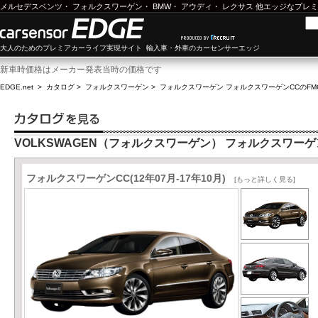
メルセデスベンツ
・
フォルクスワーゲン
・
BMW
・
アウディ
・
レクサス
他エッジなプレミ
大人のためのプレミアカーライフ実現サイト 輸入車・外車のカーセンサーエッジ
新車時価格はメーカー発表当時の価格です
EDGE.net
>
カタログ
>
フォルクスワーゲン
>
フォルクスワーゲン フォルクスワーゲンCC
のFM
VOLKSWAGEN（フォルクスワーゲン） フォルクスワーゲ
フォルクスワーゲンCC(12年07月-17年10月)
[もっと詳しく見る]