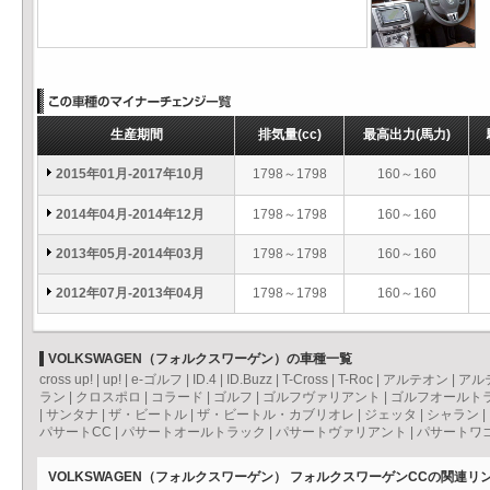
生産期間
排気量
(cc)
最高出力
(馬力)
2015年01月-2017年10月
1798～1798
160～160
2014年04月-2014年12月
1798～1798
160～160
2013年05月-2014年03月
1798～1798
160～160
2012年07月-2013年04月
1798～1798
160～160
VOLKSWAGEN（フォルクスワーゲン）の車種一覧
cross up!
|
up!
|
e-ゴルフ
|
ID.4
|
ID.Buzz
|
T-Cross
|
T-Roc
|
アルテオン
|
アル
ラン
|
クロスポロ
|
コラード
|
ゴルフ
|
ゴルフヴァリアント
|
ゴルフオールト
|
サンタナ
|
ザ・ビートル
|
ザ・ビートル・カブリオレ
|
ジェッタ
|
シャラン
|
パサートCC
|
パサートオールトラック
|
パサートヴァリアント
|
パサートワ
VOLKSWAGEN（フォルクスワーゲン） フォルクスワーゲンCCの関連リ