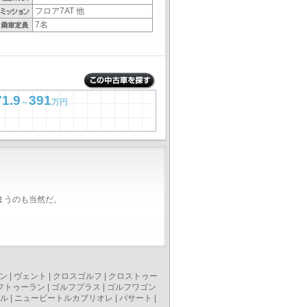
フロア7AT 他
7名
71.9
391
～
万円
まうのも当然だ。
ン
|
ヴェント
|
クロスゴルフ
|
クロストゥー
フトゥーラン
|
ゴルフプラス
|
ゴルフワゴン
ル
|
ニュービートルカブリオレ
|
パサート
|