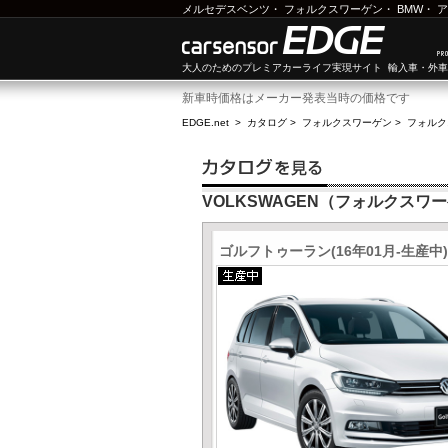
メルセデスベンツ
・
フォルクスワーゲン
・
BMW
・
ア
大人のためのプレミアカーライフ実現サイト 輸入車・外
新車時価格はメーカー発表当時の価格です
EDGE.net
>
カタログ
>
フォルクスワーゲン
>
フォルク
VOLKSWAGEN（フォルクスワ
ゴルフトゥーラン(16年01月-生産中