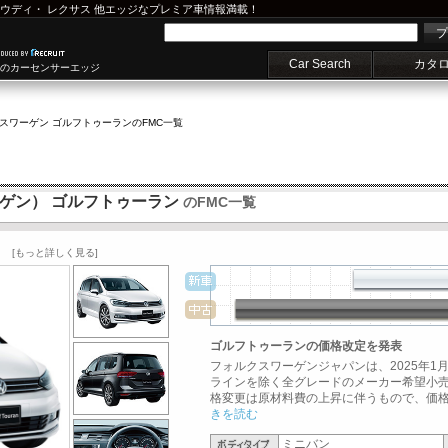
ウディ
・
レクサス
他エッジなプレミア車情報満載！
プ
Car Search
カタ
車のカーセンサーエッジ
スワーゲン ゴルフトゥーラン
のFMC一覧
ーゲン） ゴルフトゥーラン
のFMC一覧
)
[もっと詳しく見る]
ゴルフトゥーランの価格改定を発表
フォルクスワーゲンジャパンは、2025年1月
ラインを除く全グレードのメーカー希望小
格変更は原材料費の上昇に伴うもので、価格改
きを読む
ミニバン