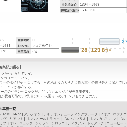
1394～1968
150～150
バン
FF
2
～1984
フロア6AT 他
28
129.8
～
万円
170
7名
【編集部が語る】
いつもやたらとデカイ。
トクラスのミニバン。
スラーのボイジャーにしても、そのあまりの大きさに輸入車への乗り替えに悩んでし
なミニバンが存在する。
ベースのグランセニックだ。どちらもエッジさが光るモデル。
目が脱着可能で、2列目は0～3人乗りへのアレンジもできるのだ。
）の車種一覧
-Cross
|
T-Roc
|
アルテオン
|
アルテオンシューティングブレーク
|
イオス
|
ヴァナゴ
フヴァリアント
|
ゴルフオールトラック
|
ゴルフカブリオ
|
ゴルフカブリオレ
|
ゴル
カブリオレ
|
ジェッタ
|
シャラン
|
シロッコ
|
ティグアン
|
トゥアレグ
|
ニュービート