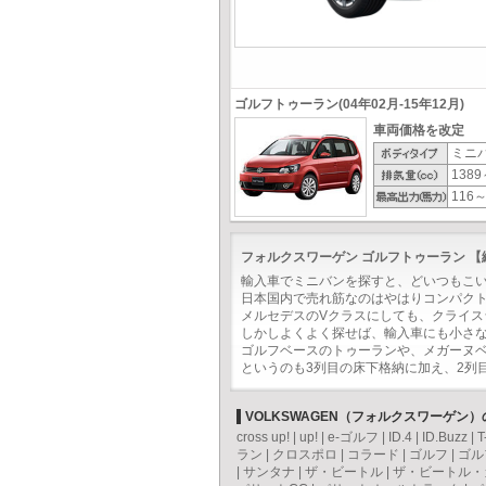
ゴルフトゥーラン(04年02月-15年12月)
車両価格を改定
ミニ
1389
116～
フォルクスワーゲン ゴルフトゥーラン 
輸入車でミニバンを探すと、どいつもこ
日本国内で売れ筋なのはやはりコンパク
メルセデスのVクラスにしても、クライ
しかしよくよく探せば、輸入車にも小さ
ゴルフベースのトゥーランや、メガーヌ
というのも3列目の床下格納に加え、2列
VOLKSWAGEN（フォルクスワーゲン
cross up!
|
up!
|
e-ゴルフ
|
ID.4
|
ID.Buzz
|
T
ラン
|
クロスポロ
|
コラード
|
ゴルフ
|
ゴル
|
サンタナ
|
ザ・ビートル
|
ザ・ビートル・