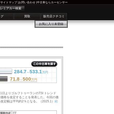
サイトマップ
|
お問い合わせ
|
中古車ならカーセンサー
レミアカー検索
ログ
買取
販売店クチコミ
お気に入り
未登録
284.7
533.1
～
万円
71.8
500
～
万円
1日よりゴルフトゥーランのTSI トレンド
売価格を改定することを発表した。今回の価
定幅は平均約2％となる。（2025.1）
続
FF