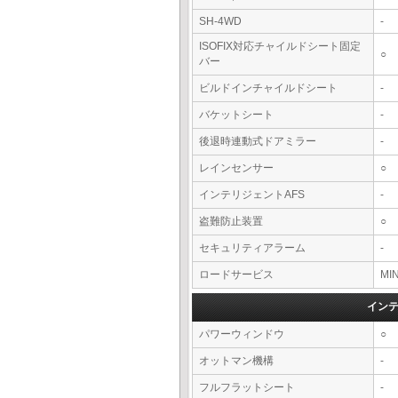
SH-4WD
-
ISOFIX対応チャイルドシート固定
○
バー
ビルドインチャイルドシート
-
バケットシート
-
後退時連動式ドアミラー
-
レインセンサー
○
インテリジェントAFS
-
盗難防止装置
○
セキュリティアラーム
-
ロードサービス
MI
イン
パワーウィンドウ
○
オットマン機構
-
フルフラットシート
-