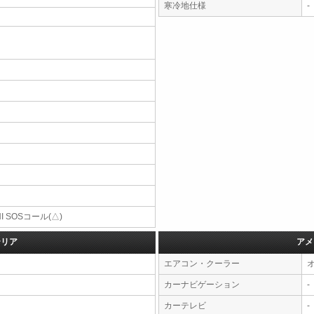
寒冷地仕様
-
NI SOSコール(△)
テリア
アメ
エアコン・クーラー
カーナビゲーション
-
カーテレビ
-