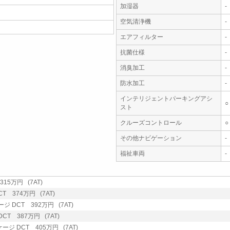
加湿器
-
空気清浄機
-
エアフィルター
-
抗菌仕様
-
消臭加工
-
防水加工
-
インテリジェントパーキングアシ
○
スト
クルーズコントロール
○
その他ナビゲーション
-
福祉車両
-
15万円 (7AT)
 374万円 (7AT)
DCT 392万円 (7AT)
T 387万円 (7AT)
 DCT 405万円 (7AT)