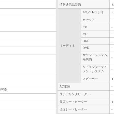
情報通信系装備
AM／FMラジオ
○
カセット
-
CD
-
MD
-
HDD
-
オーディオ
DVD
-
サウンドシステム
-
系装備
リアエンターテイ
-
メントシステム
スピーカー
○
AC電源
-
割可倒
ステアリングヒーター
-
前席シートヒーター
○
後席シートヒーター
-