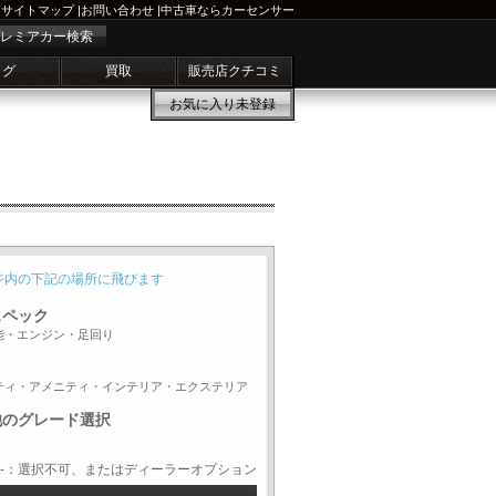
サイトマップ
|
お問い合わせ
|
中古車ならカーセンサー
レミアカー検索
ログ
買取
販売店クチコミ
お気に入り
未登録
ジ内の下記の場所に飛びます
スペック
能・エンジン・足回り
ティ・アメニティ・インテリア・エクステリア
他のグレード選択
-：選択不可、またはディーラーオプション