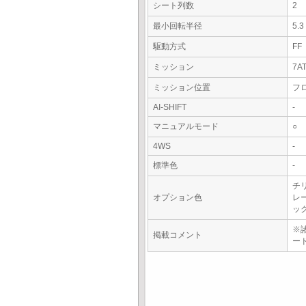
シート列数
2
最小回転半径
5.
駆動方式
FF
ミッション
7A
ミッション位置
フ
AI-SHIFT
-
マニュアルモード
○
4WS
-
標準色
-
チ
オプション色
レ
ッ
※
掲載コメント
ー