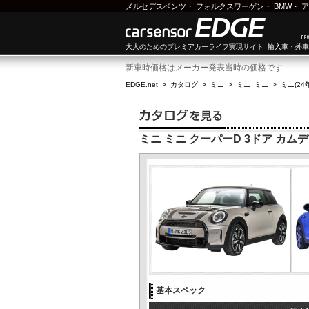
メルセデスベンツ
・
フォルクスワーゲン
・
BMW
・
ア
大人のためのプレミアカーライフ実現サイト 輸入車・外
新車時価格はメーカー発表当時の価格です
EDGE.net
>
カタログ
>
ミニ
>
ミニ ミニ
>
ミニ(24
ミニ ミニ クーパーD 3ドア カムデ
基本スペック