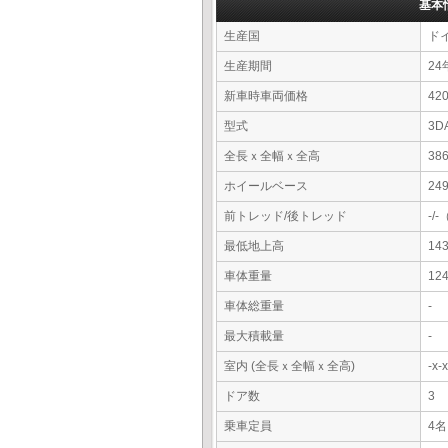
基本
生産国
ド
生産期間
24
新車時車両価格
4
型式
3D
全長ｘ全幅ｘ全高
38
ホイールベース
24
前トレッド/後トレッド
-/
最低地上高
14
車体重量
12
車体総重量
-
最大積載量
-
室内 (全長ｘ全幅ｘ全高)
-x
ドア数
3
乗車定員
4名