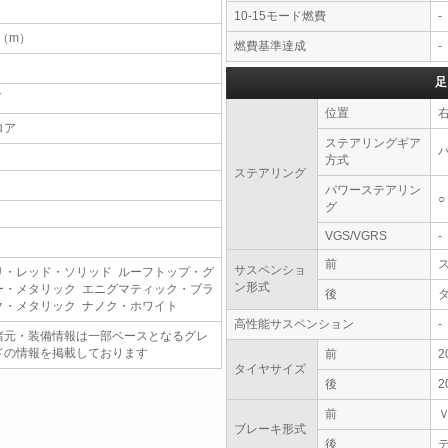
10-15モード燃費
-
3（m）
燃費基準達成
-
足
T
位置
ロア
ステアリングギア
方式
ステアリング
パワーステアリン
○
グ
VGS/VGRS
-
前
サスペンショ
リ・レッド・ソリッド ルーフトップ・グ
ン形式
ー・メタリック エニグマティック・ブラ
後
ク・メタリック ナノク・ホワイト
高性能サスペンション
-
諸元・装備情報は一部ベースとなるグレ
ドの情報を掲載しております
前
2
タイヤサイズ
後
2
前
ブレーキ形式
後