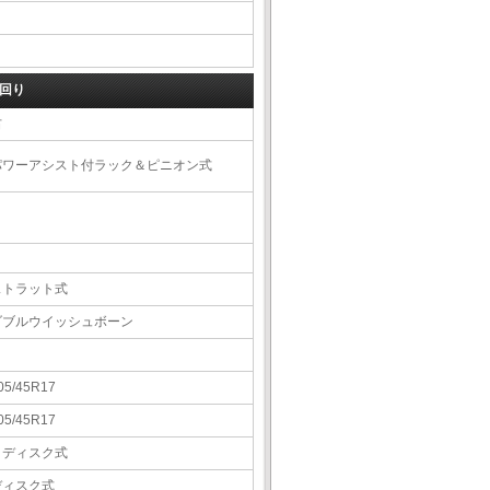
回り
右
パワーアシスト付ラック＆ピニオン式
ストラット式
ダブルウイッシュボーン
05/45R17
05/45R17
Ｖディスク式
ディスク式