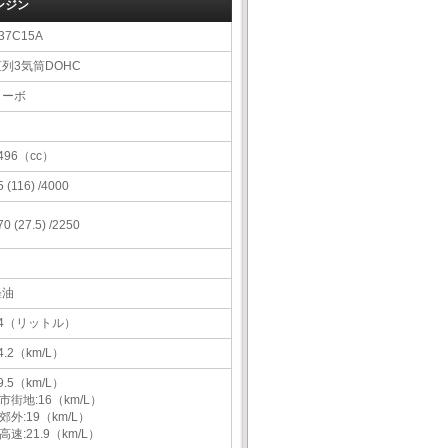
ンジン
37C15A
直列3気筒DOHC
ターボ
496（cc）
5 (116) /4000
70 (27.5) /2250
軽油
44（リットル）
4.2（km/L）
9.5（km/L）
市街地:16（km/L）
郊外:19（km/L）
高速:21.9（km/L）