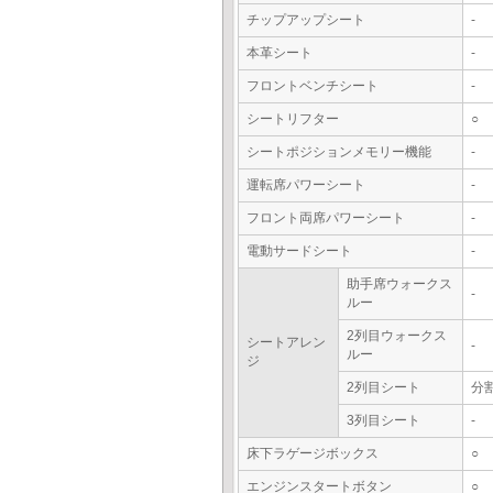
チップアップシート
-
本革シート
-
フロントベンチシート
-
シートリフター
○
シートポジションメモリー機能
-
運転席パワーシート
-
フロント両席パワーシート
-
電動サードシート
-
助手席ウォークス
-
ルー
2列目ウォークス
シートアレン
-
ルー
ジ
2列目シート
分
3列目シート
-
床下ラゲージボックス
○
エンジンスタートボタン
○