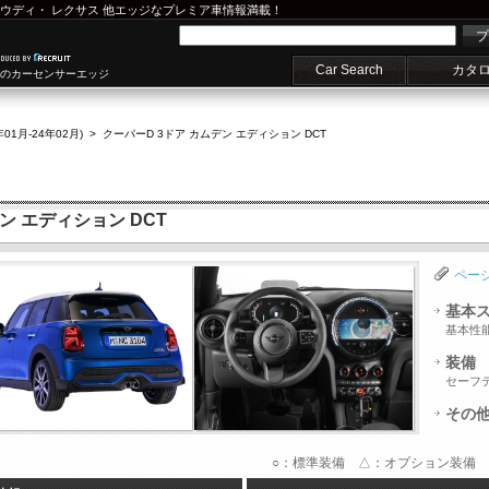
ウディ
・
レクサス
他エッジなプレミア車情報満載！
プ
Car Search
カタ
車のカーセンサーエッジ
年01月-24年02月)
>
クーパーD 3ドア カムデン エディション DCT
ン エディション DCT
ペー
基本
基本性
装備
セーフ
その
○：標準装備 △：オプション装備 