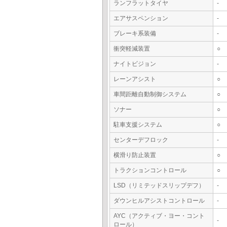
ランフラットタイヤ
-
エアサスペンション
-
ブレーキ系装備
-
衝突軽減装置
○
ナイトビジョン
-
レーンアシスト
○
車間距離自動制御システム
○
ソナー
○
駐車支援システム
○
センターデフロック
-
横滑り防止装置
○
トラクションコントロール
○
LSD（リミテッドスリップデフ）
-
ダウンヒルアシストコントロール
-
AYC（アクティブ・ヨー・コント
-
ロール）