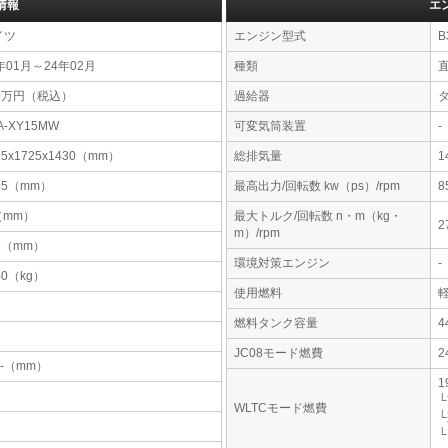
情報
エ
イツ
エンジン型式
B
年01月～24年02月
種類
20万円（税込）
過給器
A-XY15MW
可変気筒装置
-
65x1725x1430（mm）
総排気量
1
95（mm）
最高出力/回転数 kw（ps）/rpm
8
-（mm）
最大トルク/回転数 n・m（kg・
2
m）/rpm
3（mm）
環境対策エンジン
-
40（kg）
使用燃料
燃料タンク容量
JC08モード燃費
2
-x-（mm）
1
└
WLTCモード燃費
└
└