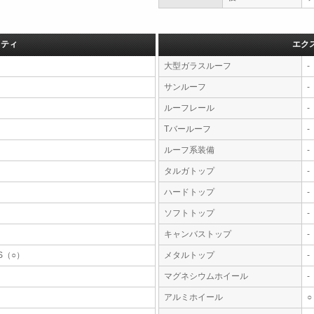
フティ
エク
大型ガラスルーフ
-
サンルーフ
-
ルーフレール
-
Tバールーフ
-
ルーフ系装備
-
タルガトップ
-
ハードトップ
-
ソフトトップ
-
キャンバストップ
-
S（○）
メタルトップ
-
マグネシウムホイール
-
アルミホイール
○