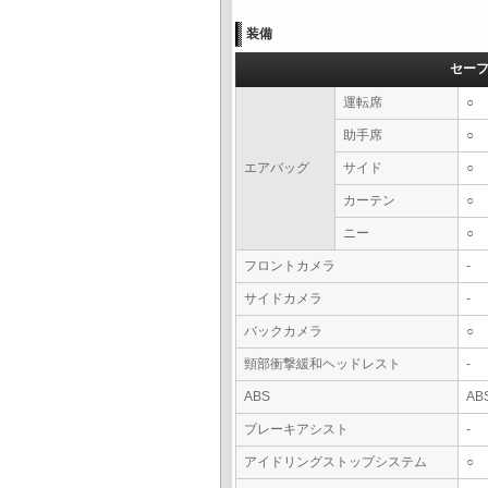
装備
セー
運転席
○
助手席
○
エアバッグ
サイド
○
カーテン
○
ニー
○
フロントカメラ
-
サイドカメラ
-
バックカメラ
○
頸部衝撃緩和ヘッドレスト
-
ABS
AB
ブレーキアシスト
-
アイドリングストップシステム
○