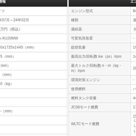
情報
エ
イツ
エンジン型式
B
年07月～24年02月
種類
46万円（税込）
過給器
A-XU20MW
可変気筒装置
-
40x1725x1445（mm）
総排気量
1
65（mm）
最高出力/回転数 kw（ps）/rpm
1
-（mm）
最大トルク/回転数 n・m（kg・
2
m）/rpm
3（mm）
環境対策エンジン
-
20（kg）
使用燃料
燃料タンク容量
JC08モード燃費
1
-x-（mm）
1
└
WLTCモード燃費
└
└