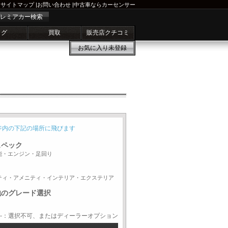
サイトマップ
|
お問い合わせ
|
中古車ならカーセンサー
レミアカー検索
ログ
買取
販売店クチコミ
お気に入り
未登録
ジ内の下記の場所に飛びます
スペック
能・エンジン・足回り
ティ・アメニティ・インテリア・エクステリア
他のグレード選択
-：選択不可、またはディーラーオプション