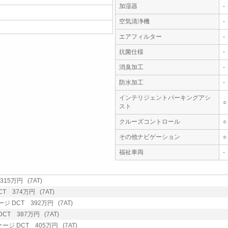
加湿器
-
空気清浄機
-
エアフィルター
-
抗菌仕様
-
消臭加工
-
防水加工
-
インテリジェントパーキングアシ
○
スト
クルーズコントロール
○
その他ナビゲーション
○
福祉車両
-
15万円 (7AT)
 374万円 (7AT)
DCT 392万円 (7AT)
T 387万円 (7AT)
 DCT 405万円 (7AT)