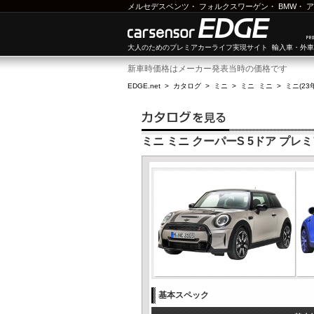
メルセデスベンツ
・
フォルクスワーゲン
・
BMW
・
ア
大人のためのプレミアカーライフ実現サイト 輸入車・外
新車時価格はメーカー発表当時の価格です
EDGE.net
>
カタログ
>
ミニ
>
ミニ ミニ
>
ミニ(23
ミニ ミニ クーパーS 5ドア プレ
基本スペック