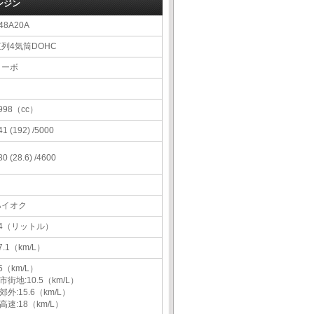
ンジン
48A20A
直列4気筒DOHC
ターボ
998（cc）
41 (192) /5000
80 (28.6) /4600
ハイオク
44（リットル）
7.1（km/L）
5（km/L）
市街地:10.5（km/L）
郊外:15.6（km/L）
高速:18（km/L）