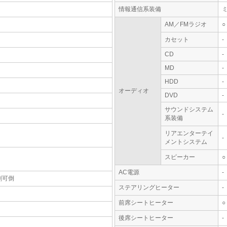
情報通信系装備
AM／FMラジオ
○
カセット
-
CD
-
MD
-
HDD
-
オーディオ
DVD
-
サウンドシステム
-
系装備
リアエンターテイ
-
メントシステム
スピーカー
○
AC電源
-
割可倒
ステアリングヒーター
-
前席シートヒーター
○
後席シートヒーター
-