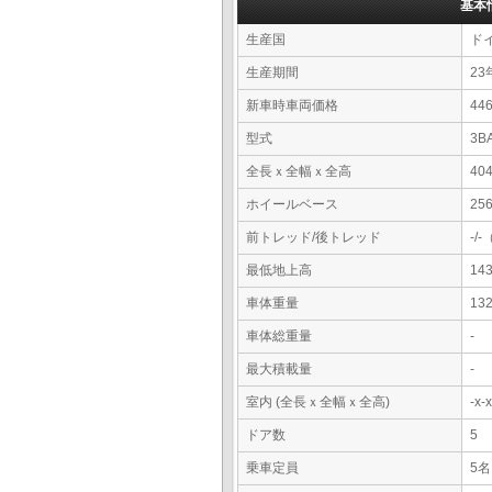
基本
生産国
ド
生産期間
23
新車時車両価格
4
型式
3B
全長ｘ全幅ｘ全高
40
ホイールベース
25
前トレッド/後トレッド
-/
最低地上高
14
車体重量
13
車体総重量
-
最大積載量
-
室内 (全長ｘ全幅ｘ全高)
-x
ドア数
5
乗車定員
5名