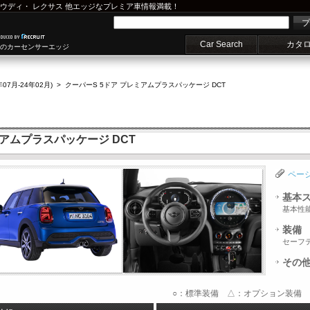
ウディ
・
レクサス
他エッジなプレミア車情報満載！
プ
Car Search
カタ
車のカーセンサーエッジ
年07月-24年02月)
>
クーパーS 5ドア プレミアムプラスパッケージ DCT
ミアムプラスパッケージ DCT
ペー
基本
基本性
装備
セーフ
その
○：標準装備 △：オプション装備 