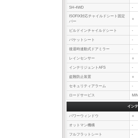
SH-4WD
-
ISOFIX対応チャイルドシート固定
○
バー
ビルドインチャイルドシート
-
バケットシート
-
後退時連動式ドアミラー
-
レインセンサー
○
インテリジェントAFS
-
盗難防止装置
○
セキュリティアラーム
-
ロードサービス
MI
イン
パワーウィンドウ
○
オットマン機構
-
フルフラットシート
-