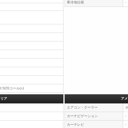
寒冷地仕様
-
NI SOSコール(○)
テリア
アメ
エアコン・クーラー
カーナビゲーション
-
カーテレビ
-