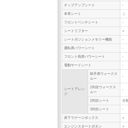
チップアップシート
-
本革シート
△
フロントベンチシート
-
シートリフター
○
シートポジションメモリー機能
-
運転席パワーシート
-
フロント両席パワーシート
-
電動サードシート
-
助手席ウォークス
-
ルー
2列目ウォークス
シートアレン
-
ルー
ジ
2列目シート
分
3列目シート
-
床下ラゲージボックス
○
エンジンスタートボタン
○