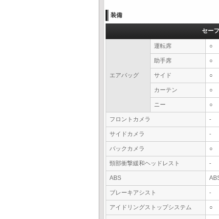
装備
セー
運転席
○
助手席
○
エアバッグ
サイド
○
カーテン
○
ニー
○
フロントカメラ
-
サイドカメラ
-
バックカメラ
○
頸部衝撃緩和ヘッドレスト
-
ABS
AB
ブレーキアシスト
-
アイドリングストップシステム
○