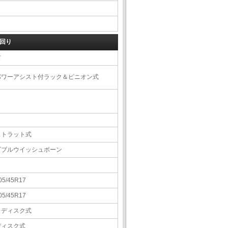
回り
右
パワーアシスト付ラック＆ピニオン式
ストラット式
ダブルウイッシュボーン
05/45R17
05/45R17
Ｖディスク式
ディスク式