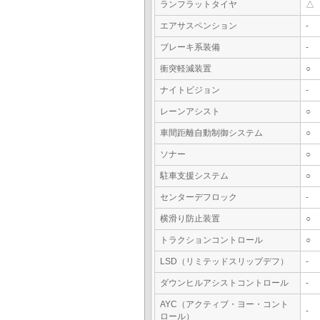
ランフラットタイヤ
△
エアサスペンション
-
ブレーキ系装備
-
衝突軽減装置
○
ナイトビジョン
-
レーンアシスト
○
車間距離自動制御システム
○
ソナー
○
駐車支援システム
○
センターデフロック
-
横滑り防止装置
○
トラクションコントロール
○
LSD（リミテッドスリップデフ）
-
ダウンヒルアシストコントロール
-
AYC（アクティブ・ヨー・コント
-
ロール）