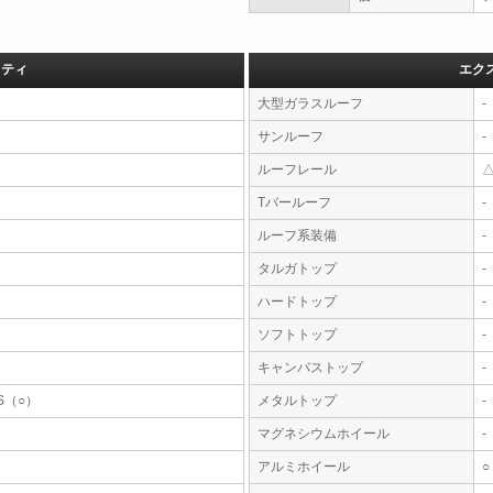
フティ
エク
大型ガラスルーフ
-
サンルーフ
-
ルーフレール
Tバールーフ
-
ルーフ系装備
-
タルガトップ
-
ハードトップ
-
ソフトトップ
-
キャンバストップ
-
S（○）
メタルトップ
-
マグネシウムホイール
-
アルミホイール
○