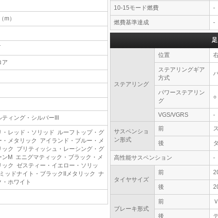
10-15モード燃費
-
4（m）
燃費基準達成
-
足
T
位置
ロア
ステアリングギア
方式
ステアリング
パワーステアリン
○
グ
VGS/VGRS
-
ルティング・シルバーIII
前
サスペンショ
リ・レッド・ソリッド ルーフトップ・グ
ン形式
ー・メタリック アイランド・ブルー・メ
後
リック ブリティッシュ・レーシング・グ
ーンM エニグマティック・ブラック・メ
高性能サスペンション
-
リック ゼスティー・イエロー・ソリッ
前
2
 ミッドナイト・ブラックIIメタリック ナ
タイヤサイズ
ク・ホワイト
後
2
前
ブレーキ形式
後