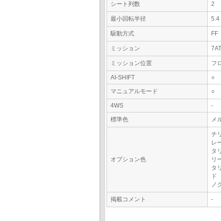
シート列数
2
最小回転半径
5.
駆動方式
FF
ミッション
7A
ミッション位置
フ
AI-SHIFT
○
マニュアルモード
○
4WS
-
標準色
メ
チ
レ
タ
オプション色
リ
タ
ド
ノ
掲載コメント
-