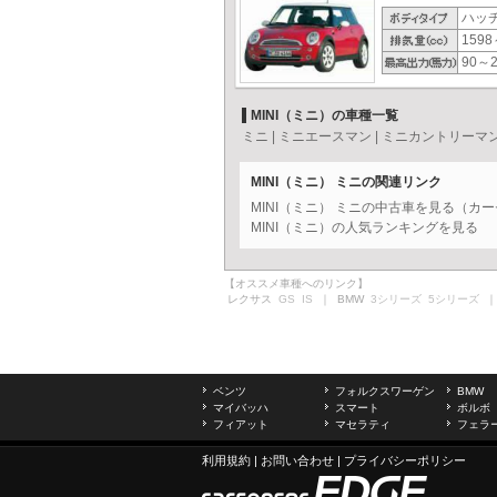
ハッ
1598
90～2
MINI（ミニ）の車種一覧
ミニ
|
ミニエースマン
|
ミニカントリーマ
MINI（ミニ） ミニの関連リンク
MINI（ミニ） ミニの中古車を見る（カ
MINI（ミニ）の人気ランキングを見る
【オススメ車種へのリンク】
レクサス
GS
IS
｜ BMW
3シリーズ
5シリーズ
｜
ベンツ
フォルクスワーゲン
BMW
マイバッハ
スマート
ボルボ
フィアット
マセラティ
フェラ
利用規約
|
お問い合わせ
|
プライバシーポリシー