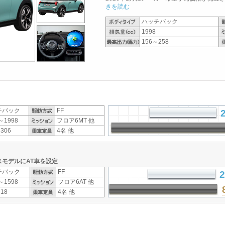
きを読む
ハッチバック
1998
156～258
チバック
FF
～1998
フロア6MT 他
306
4名 他
モデルにAT車を設定
チバック
FF
2
～1598
フロア6AT 他
18
4名 他