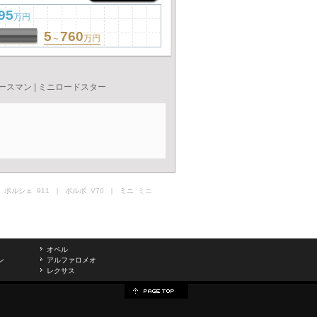
95
万円
5
760
～
万円
ースマン
|
ミニロードスター
 ポルシェ
911
｜ ボルボ
V70
｜ ミニ
ミニ
オペル
ン
アルファロメオ
レクサス