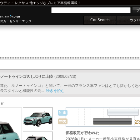
ウディ
・
レクサス
他エッジなプレミア車情報満載！
プ
Car Search
カタ
車のカーセンサーエッジ
ルノートゥインゴ久しぶりに上陸
(2009/02/23)
進化「ルノートゥインゴ」と聞いて、一部のフランス車ファンはとても懐かしく思う
スタイルと機能性の高...
続きを読む
る]
2
価格改定が行われた
2026年1月にメーカー希望小売価格が見直さ