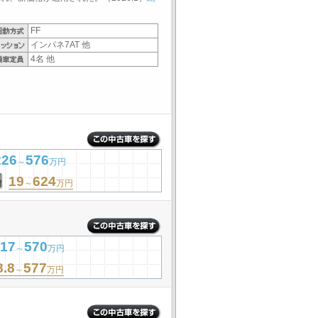
FF
インパネ7AT 他
4名 他
226
576
～
万円
19
624
～
万円
17
570
～
万円
8.8
577
～
万円