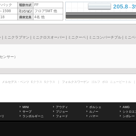
チバック
FF
205.8
3
～
～1598
フロア5MT 他
18
4名 他
ン
|
ミニクラブマン
|
ミニクロスオーバー
|
ミニクーペ
|
ミニコンバーチブル
|
ミニペ
ーセンサー）
 メルセデス・ベンツ
Eクラス
Sクラス
｜ フォルクスワーゲン
ゴルフ
ポロ
ニュービートル
｜
MINI
アウディ
ポルシェ
AMG
サーブ
プジョー
ルノー
シトロエ
ーリ
ランボルギーニ
フォード
ハマー
シボレー