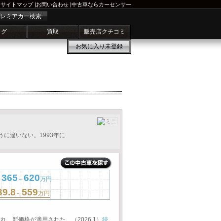
サイトマップ
|
お問い合わせ
|
中古車ならカーセンサー
レミアカー検索
ログ
買取
販売店クチコミ
お気に入り
未登録
に違いない。1993年に
365
620
～
万円
39.8
559
～
万円
れ、新価格が適用された。（2026.1）
続