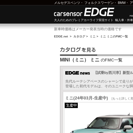
メルセデスベンツ
・
フォルクスワーゲン
・
BMW
・
ア
大人のためのプレミアカーライフ実現サイト 輸入車・外
新車時価格はメーカー発表当時の価格です
EDGE.net
>
カタログ
>
ミニ
>
ミニ ミニ
のFMC一覧
MINI（ミニ） ミニ
のFMC一覧
【試乗by西川淳】新型
先代ルーテシアベースのシャーシで走りが
登場した初代モデルは、そのユニークな胴長
ミニ(24年03月-生産中)
[もっと詳しく見