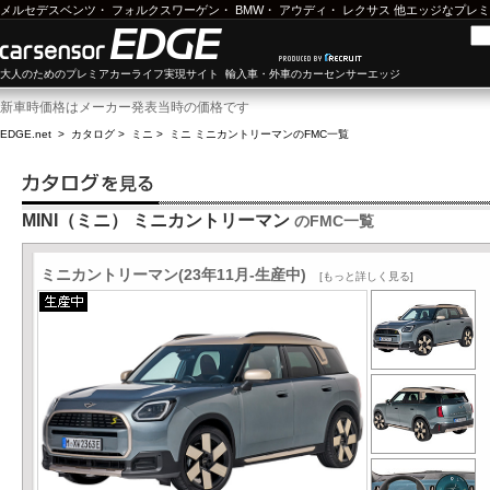
メルセデスベンツ
・
フォルクスワーゲン
・
BMW
・
アウディ
・
レクサス
他エッジなプレミ
大人のためのプレミアカーライフ実現サイト 輸入車・外車のカーセンサーエッジ
新車時価格はメーカー発表当時の価格です
EDGE.net
>
カタログ
>
ミニ
>
ミニ ミニカントリーマン
のFMC一覧
MINI（ミニ） ミニカントリーマン
のFMC一覧
ミニカントリーマン(23年11月-生産中)
[もっと詳しく見る]