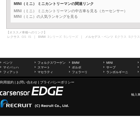
MINI（ミニ） ミニカントリーマンの関連リンク
MINI（ミニ） ミニカントリーマンの中古車を見る（カーセンサー）
MINI（ミニ）の人気ランキングを見る
【オススメ車種へのリンク】
レクサス
GS
IS
｜ BMW
3シリーズ
5シリーズ
｜ メルセデス・ベンツ
Eクラス
Sクラス
ベンツ
フォルクスワーゲン
BMW
MINI
マイバッハ
スマート
ボルボ
サーブ
フィアット
マセラティ
フェラーリ
ランボルギーニ
利用規約
|
お問い合わせ
|
プライバシーポリシー
輸入