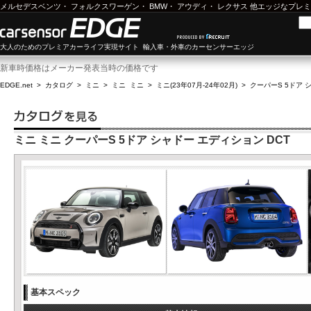
メルセデスベンツ
・
フォルクスワーゲン
・
BMW
・
アウディ
・
レクサス
他エッジなプレミ
大人のためのプレミアカーライフ実現サイト 輸入車・外車のカーセンサーエッジ
新車時価格はメーカー発表当時の価格です
EDGE.net
>
カタログ
>
ミニ
>
ミニ ミニ
>
ミニ(23年07月-24年02月)
>
クーパーS 5ドア 
ミニ ミニ クーパーS 5ドア シャドー エディション DCT
基本スペック