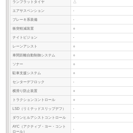
ランフラットタイヤ
△
エアサスペンション
-
ブレーキ系装備
-
衝突軽減装置
○
ナイトビジョン
-
レーンアシスト
○
車間距離自動制御システム
○
ソナー
○
駐車支援システム
○
センターデフロック
-
横滑り防止装置
○
トラクションコントロール
○
LSD（リミテッドスリップデフ）
-
ダウンヒルアシストコントロール
-
AYC（アクティブ・ヨー・コント
-
ロール）