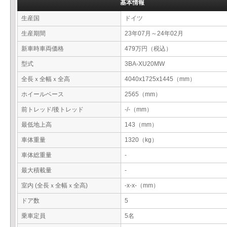
基本情報
生産国
ドイツ
生産期間
23年07月～24年02月
新車時車両価格
479万円（税込）
型式
3BA-XU20MW
全長ｘ全幅ｘ全高
4040x1725x1445（mm）
ホイールベース
2565（mm）
前トレッド/後トレッド
-/-（mm）
最低地上高
143（mm）
車体重量
1320（kg）
車体総重量
-
最大積載量
-
室内 (全長ｘ全幅ｘ全高)
-x-x-（mm）
ドア数
5
乗車定員
5名