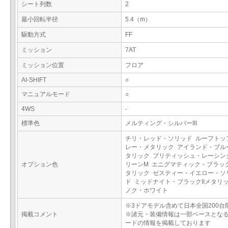
シート列数
2
最小回転半径
5.4（m）
駆動方式
FF
ミッション
7AT
ミッション位置
フロア
AI-SHIFT
○
マニュアルモード
○
4WS
-
標準色
メルティング・シルバーIII
チリ・レッド・ソリッド ルーフトッ
レー・メタリック アイランド・ブル
タリック ブリティッシュ・レーシン
オプション色
リーンM エニグマティック・ブラッ
タリック ゼスティー・イエロー・ソ
ド ミッドナイト・ブラックIIメタリ
ノク・ホワイト
※3ドアモデル含めて日本全国200台
掲載コメント
※諸元・装備情報は一部ベースとな
ードの情報を掲載しております