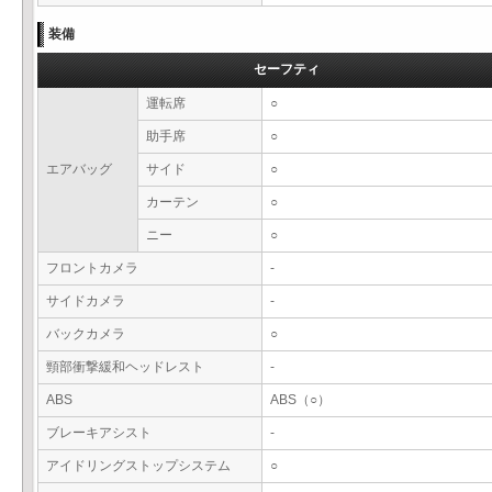
装備
セーフティ
運転席
○
助手席
○
エアバッグ
サイド
○
カーテン
○
ニー
○
フロントカメラ
-
サイドカメラ
-
バックカメラ
○
頸部衝撃緩和ヘッドレスト
-
ABS
ABS（○）
ブレーキアシスト
-
アイドリングストップシステム
○