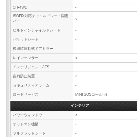
SH-4WD
-
ISOFIX対応チャイルドシート固定
○
バー
ビルドインチャイルドシート
-
バケットシート
-
後退時連動式ドアミラー
-
レインセンサー
○
インテリジェントAFS
-
盗難防止装置
○
セキュリティアラーム
-
ロードサービス
MINI SOSコール(○)
インテリア
パワーウィンドウ
○
オットマン機構
-
フルフラットシート
-