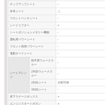
チップアップシート
-
本革シート
△
フロントベンチシート
-
シートリフター
○
シートポジションメモリー機能
-
運転席パワーシート
-
フロント両席パワーシート
-
電動サードシート
-
助手席ウォークス
-
ルー
2列目ウォークス
シートアレン
-
ルー
ジ
2列目シート
分割可倒
3列目シート
-
床下ラゲージボックス
○
エンジンスタートボタン
○