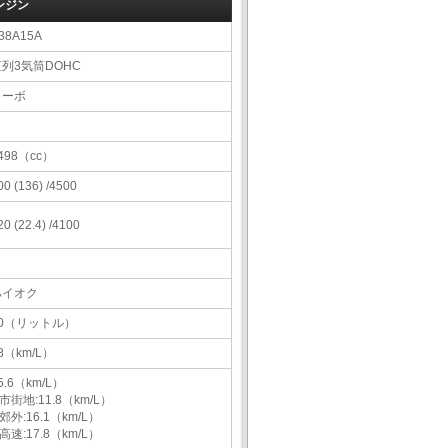
ンジン
38A15A
直列3気筒DOHC
ターボ
498（cc）
00 (136) /4500
20 (22.4) /4100
ハイオク
40（リットル）
8（km/L）
5.6（km/L）
市街地:11.8（km/L）
郊外:16.1（km/L）
高速:17.8（km/L）