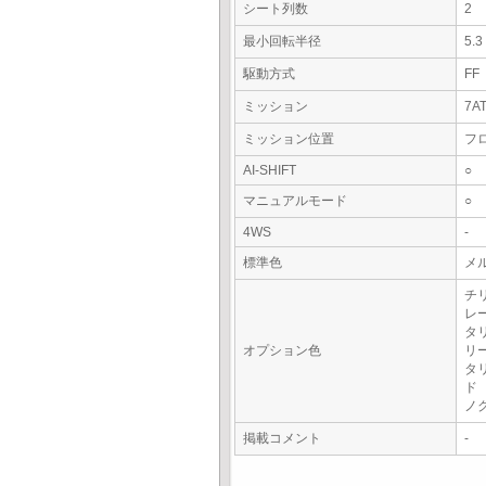
シート列数
2
最小回転半径
5.
駆動方式
FF
ミッション
7A
ミッション位置
フ
AI-SHIFT
○
マニュアルモード
○
4WS
-
標準色
メ
チ
レ
タ
オプション色
リ
タ
ド
ノ
掲載コメント
-