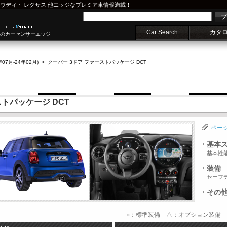
ウディ
・
レクサス
他エッジなプレミア車情報満載！
プ
Car Search
カタ
車のカーセンサーエッジ
年07月-24年02月)
>
クーパー 3ドア ファーストパッケージ DCT
ストパッケージ DCT
ペー
基本
基本性
装備
セーフ
その
○：標準装備 △：オプション装備 