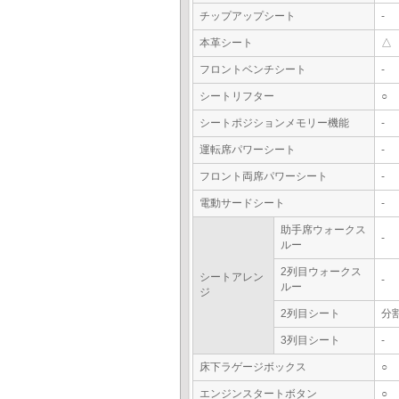
チップアップシート
-
本革シート
△
フロントベンチシート
-
シートリフター
○
シートポジションメモリー機能
-
運転席パワーシート
-
フロント両席パワーシート
-
電動サードシート
-
助手席ウォークス
-
ルー
2列目ウォークス
シートアレン
-
ルー
ジ
2列目シート
分
3列目シート
-
床下ラゲージボックス
○
エンジンスタートボタン
○