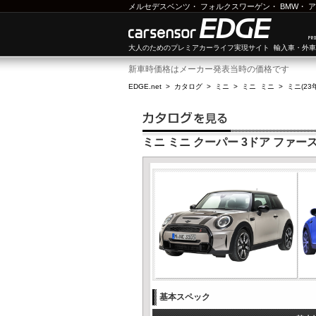
メルセデスベンツ
・
フォルクスワーゲン
・
BMW
・
ア
大人のためのプレミアカーライフ実現サイト 輸入車・外
新車時価格はメーカー発表当時の価格です
EDGE.net
>
カタログ
>
ミニ
>
ミニ ミニ
>
ミニ(23
ミニ ミニ クーパー 3ドア ファー
基本スペック