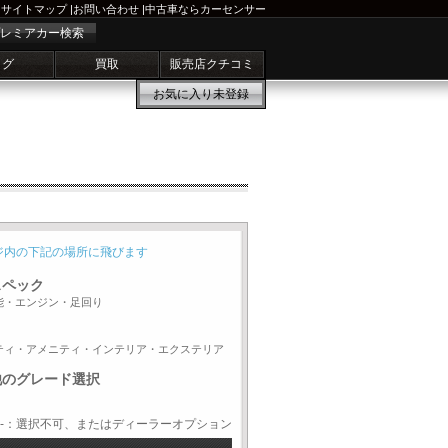
サイトマップ
|
お問い合わせ
|
中古車ならカーセンサー
レミアカー検索
ログ
買取
販売店クチコミ
お気に入り
未登録
ジ内の下記の場所に飛びます
スペック
能・エンジン・足回り
ティ・アメニティ・インテリア・エクステリア
他のグレード選択
-：選択不可、またはディーラーオプション