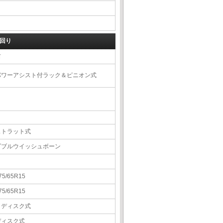
回り
右
パワーアシスト付ラック＆ピニオン式
ストラット式
ダブルウイッシュボーン
75/65R15
75/65R15
Ｖディスク式
ディスク式