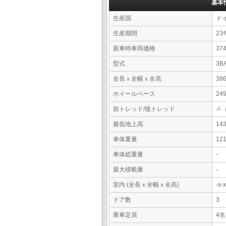
基本
生産国
ド
生産期間
23
新車時車両価格
3
型式
3B
全長ｘ全幅ｘ全高
38
ホイールベース
24
前トレッド/後トレッド
-/
最低地上高
14
車体重量
12
車体総重量
-
最大積載量
-
室内 (全長ｘ全幅ｘ全高)
-x
ドア数
3
乗車定員
4名