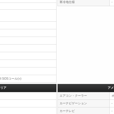
寒冷地仕様
-
NI SOSコール(○)
テリア
アメ
エアコン・クーラー
カーナビゲーション
-
カーテレビ
-