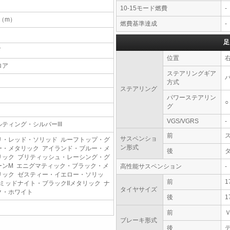
10-15モード燃費
-
3（m）
燃費基準達成
-
足
T
位置
ロア
ステアリングギア
方式
ステアリング
パワーステアリン
○
グ
VGS/VGRS
-
ルティング・シルバーIII
前
サスペンショ
リ・レッド・ソリッド ルーフトップ・グ
ン形式
ー・メタリック アイランド・ブルー・メ
後
リック ブリティッシュ・レーシング・グ
ーンM エニグマティック・ブラック・メ
高性能サスペンション
-
リック ゼスティー・イエロー・ソリッ
前
1
 ミッドナイト・ブラックIIメタリック ナ
タイヤサイズ
ク・ホワイト
後
1
前
ブレーキ形式
後