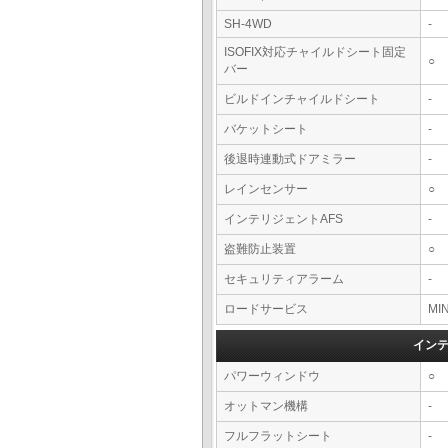
SH-4WD
-
ISOFIX対応チャイルドシート固定
○
バー
ビルドインチャイルドシート
-
バケットシート
-
後退時連動式ドアミラー
-
レインセンサー
○
インテリジェントAFS
-
盗難防止装置
○
セキュリティアラーム
-
ロードサービス
MI
イン
パワーウィンドウ
○
オットマン機構
-
フルフラットシート
-