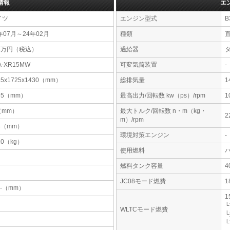
情報
エ
イツ
エンジン型式
B
年07月～24年02月
種類
74万円（税込）
過給器
A-XR15MW
可変気筒装置
-
65x1725x1430（mm）
総排気量
1
95（mm）
最高出力/回転数 kw（ps）/rpm
1
-（mm）
最大トルク/回転数 n・m（kg・
2
m）/rpm
3（mm）
環境対策エンジン
-
10（kg）
使用燃料
燃料タンク容量
JC08モード燃費
1
-x-（mm）
1
└
WLTCモード燃費
└
└