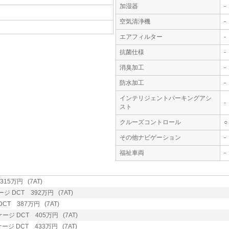
加湿器
-
空気清浄機
-
エアフィルター
-
抗菌仕様
-
消臭加工
-
防水加工
-
インテリジェントパーキングアシ
-
スト
クルーズコントロール
○
その他ナビゲーション
-
福祉車両
-
15万円 (7AT)
DCT 392万円 (7AT)
T 387万円 (7AT)
 DCT 405万円 (7AT)
 DCT 433万円 (7AT)