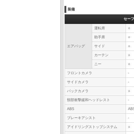
装備
セー
運転席
○
助手席
○
エアバッグ
サイド
○
カーテン
○
ニー
○
フロントカメラ
-
サイドカメラ
-
バックカメラ
○
頸部衝撃緩和ヘッドレスト
-
ABS
AB
ブレーキアシスト
-
アイドリングストップシステム
○