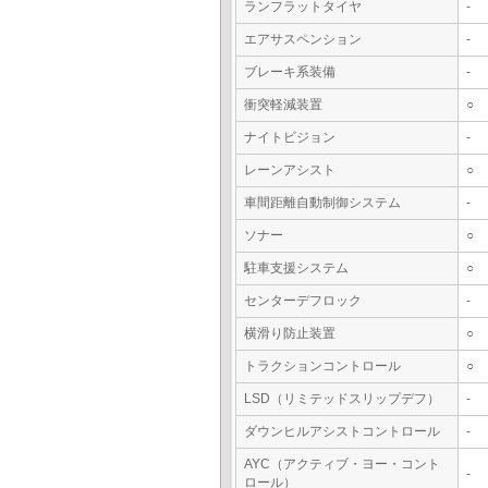
ランフラットタイヤ
-
エアサスペンション
-
ブレーキ系装備
-
衝突軽減装置
○
ナイトビジョン
-
レーンアシスト
○
車間距離自動制御システム
-
ソナー
○
駐車支援システム
○
センターデフロック
-
横滑り防止装置
○
トラクションコントロール
○
LSD（リミテッドスリップデフ）
-
ダウンヒルアシストコントロール
-
AYC（アクティブ・ヨー・コント
-
ロール）