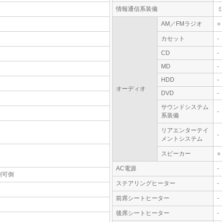
情報通信系装備
AM／FMラジオ
○
カセット
-
CD
-
MD
-
HDD
-
オーディオ
DVD
-
サウンドシステム
-
系装備
リアエンターテイ
-
メントシステム
スピーカー
○
AC電源
-
割可倒
ステアリングヒーター
-
前席シートヒーター
-
後席シートヒーター
-