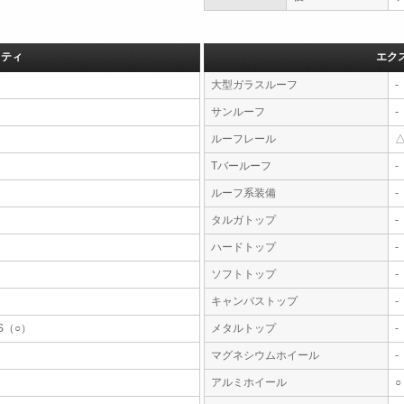
フティ
エク
大型ガラスルーフ
-
サンルーフ
-
ルーフレール
Tバールーフ
-
ルーフ系装備
-
タルガトップ
-
ハードトップ
-
ソフトトップ
-
キャンバストップ
-
S（○）
メタルトップ
-
マグネシウムホイール
-
アルミホイール
○