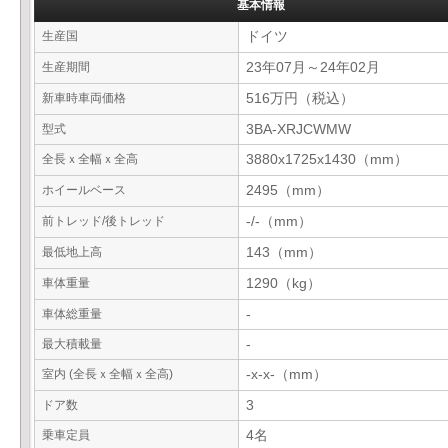
基本情報
生産国
ドイツ
生産期間
23年07月～24年02月
新車時車両価格
516万円（税込）
型式
3BA-XRJCWMW
全長ｘ全幅ｘ全高
3880x1725x1430（mm）
ホイールベース
2495（mm）
前トレッド/後トレッド
-/-（mm）
最低地上高
143（mm）
車体重量
1290（kg）
車体総重量
-
最大積載量
-
室内 (全長ｘ全幅ｘ全高)
-x-x-（mm）
ドア数
3
乗車定員
4名