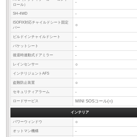
-
ロール）
SH-4WD
-
ISOFIX対応チャイルドシート固定
○
バー
ビルドインチャイルドシート
-
バケットシート
-
後退時連動式ドアミラー
-
レインセンサー
○
インテリジェントAFS
-
盗難防止装置
○
セキュリティアラーム
-
ロードサービス
MINI SOSコール(○)
インテリア
パワーウィンドウ
○
オットマン機構
-