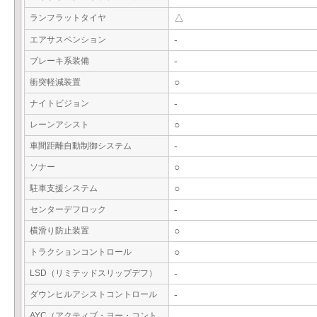
ランフラットタイヤ
△
エアサスペンション
-
ブレーキ系装備
-
衝突軽減装置
○
ナイトビジョン
-
レーンアシスト
○
車間距離自動制御システム
-
ソナー
○
駐車支援システム
○
センターデフロック
-
横滑り防止装置
○
トラクションコントロール
○
LSD（リミテッドスリップデフ）
-
ダウンヒルアシストコントロール
-
AYC（アクティブ・ヨー・コント