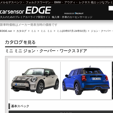
メルセデスベンツ
・
フォルクスワーゲン
・
BMW
・
アウディ
・
レクサス
他エッジなプレミ
大人のためのプレミアカーライフ実現サイト 輸入車・外車のカーセンサーエッジ
新車時価格はメーカー発表当時の価格です
EDGE.net
>
カタログ
>
ミニ
>
ミニ ミニ
>
ミニ(23年07月-24年02月)
>
ジョン・クーパー・
ミニ ミニ ジョン・クーパー・ワークス 3ドア
基本スペック