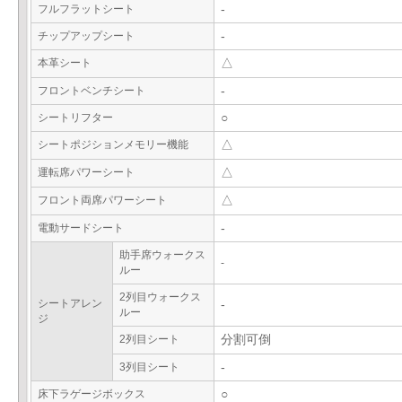
フルフラットシート
-
チップアップシート
-
本革シート
△
フロントベンチシート
-
シートリフター
○
シートポジションメモリー機能
△
運転席パワーシート
△
フロント両席パワーシート
△
電動サードシート
-
助手席ウォークス
-
ルー
2列目ウォークス
シートアレン
-
ルー
ジ
2列目シート
分割可倒
3列目シート
-
床下ラゲージボックス
○