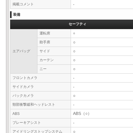
掲載コメント
-
装備
セーフティ
運転席
○
助手席
○
エアバッグ
サイド
○
カーテン
○
ニー
○
フロントカメラ
-
サイドカメラ
-
バックカメラ
○
頸部衝撃緩和ヘッドレスト
-
ABS（○）
ABS
ブレーキアシスト
-
アイドリングストップシステム
○