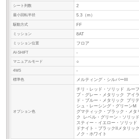
シート列数
2
最小回転半径
5.3（m）
駆動方式
FF
ミッション
8AT
ミッション位置
フロア
AI-SHIFT
-
マニュアルモード
○
4WS
-
標準色
メルティング・シルバーIII
チリ・レッド・ソリッド ルー
プ・グレー・メタリック アイ
ド・ブルー・メタリック ブリ
シュ・レーシング・グリーンM
オプション色
グマティック・ブラック・メタ
ク レベル・グリーン・ソリッド
スティー・イエロー・ソリッド
ドナイト・ブラックIIメタリック
ノク・ホワイト