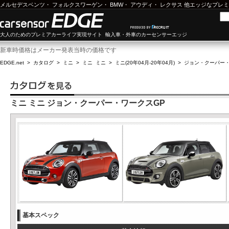
メルセデスベンツ
・
フォルクスワーゲン
・
BMW
・
アウディ
・
レクサス
他エッジなプレミ
大人のためのプレミアカーライフ実現サイト 輸入車・外車のカーセンサーエッジ
新車時価格はメーカー発表当時の価格です
EDGE.net
>
カタログ
>
ミニ
>
ミニ ミニ
>
ミニ(20年04月-20年04月)
>
ジョン・クーパー・
ミニ ミニ ジョン・クーパー・ワークスGP
基本スペック