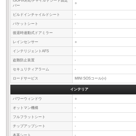
ISOFIX対応チャイルドシート固定
○
バー
ビルドインチャイルドシート
-
バケットシート
-
後退時連動式ドアミラー
-
レインセンサー
○
インテリジェントAFS
-
盗難防止装置
-
セキュリティアラーム
-
ロードサービス
MINI SOSコール(○)
インテリア
パワーウィンドウ
○
オットマン機構
-
フルフラットシート
-
チップアップシート
-
本革シート
-