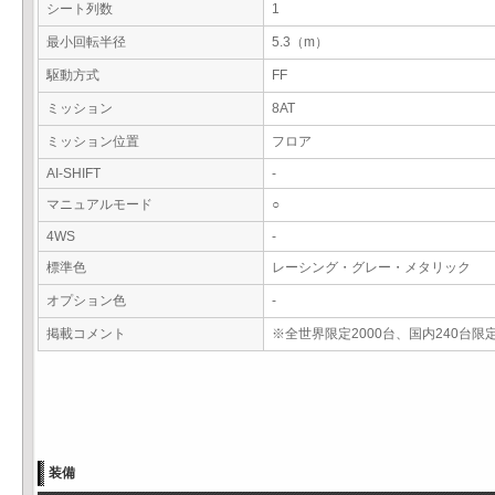
シート列数
1
最小回転半径
5.3（m）
駆動方式
FF
ミッション
8AT
ミッション位置
フロア
AI-SHIFT
-
マニュアルモード
○
4WS
-
標準色
レーシング・グレー・メタリック
オプション色
-
掲載コメント
※全世界限定2000台、国内240台限
装備