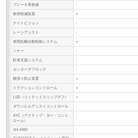
ブレーキ系装備
-
衝突軽減装置
○
ナイトビジョン
-
レーンアシスト
-
車間距離自動制御システム
○
ソナー
-
駐車支援システム
-
センターデフロック
-
横滑り防止装置
○
トラクションコントロール
○
LSD（リミテッドスリップデフ）
○
ダウンヒルアシストコントロール
-
AYC（アクティブ・ヨー・コント
-
ロール）
SH-4WD
-