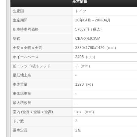
基本情報
生産国
ドイツ
生産期間
20年04月～20年04月
新車時車両価格
576万円（税込）
型式
CBA-XRJCWM
全長ｘ全幅ｘ全高
3880x1760x1420（mm）
ホイールベース
2495（mm）
前トレッド/後トレッド
-/-（mm）
最低地上高
-
車体重量
1290（kg）
車体総重量
-
最大積載量
-
室内 (全長ｘ全幅ｘ全高)
-x-x-（mm）
ドア数
3
乗車定員
2名