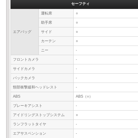
セーフティ
運転席
○
助手席
○
エアバッグ
サイド
○
カーテン
○
ニー
-
フロントカメラ
-
サイドカメラ
-
バックカメラ
-
頸部衝撃緩和ヘッドレスト
-
ABS
ABS（○）
ブレーキアシスト
-
アイドリングストップシステム
○
ランフラットタイヤ
-
エアサスペンション
-