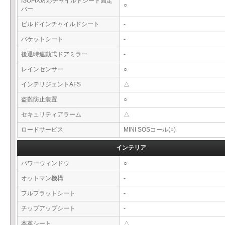
ISOFIX対応チャイルドシート固定
○
バー
ビルドインチャイルドシート
-
バケットシート
-
後退時連動式ドアミラー
-
レインセンサー
○
インテリジェントAFS
△
盗難防止装置
○
セキュリティアラーム
△
ロードサービス
MINI SOSコール(○)
インテリア
パワーウィンドウ
○
オットマン機構
-
フルフラットシート
-
チップアップシート
-
本革シート
△