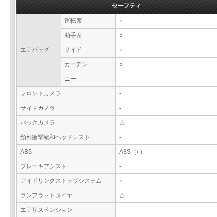
セーフティ
運転席
○
助手席
○
エアバッグ
サイド
○
カーテン
○
ニー
-
フロントカメラ
-
サイドカメラ
-
バックカメラ
△
頸部衝撃緩和ヘッドレスト
-
ABS
ABS（○）
ブレーキアシスト
-
アイドリングストップシステム
○
ランフラットタイヤ
△
エアサスペンション
-