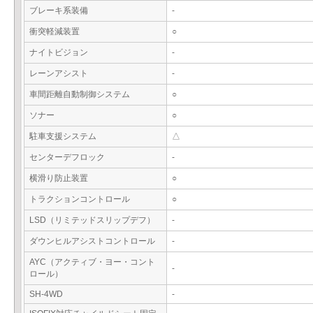
ブレーキ系装備
-
衝突軽減装置
○
ナイトビジョン
-
レーンアシスト
-
車間距離自動制御システム
○
ソナー
○
駐車支援システム
△
センターデフロック
-
横滑り防止装置
○
トラクションコントロール
○
LSD（リミテッドスリップデフ）
-
ダウンヒルアシストコントロール
-
AYC（アクティブ・ヨー・コント
-
ロール）
SH-4WD
-