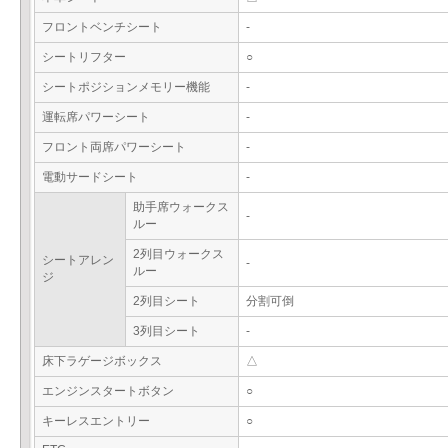
フロントベンチシート
-
シートリフター
○
シートポジションメモリー機能
-
運転席パワーシート
-
フロント両席パワーシート
-
電動サードシート
-
助手席ウォークス
-
ルー
2列目ウォークス
シートアレン
-
ルー
ジ
2列目シート
分割可倒
3列目シート
-
床下ラゲージボックス
△
エンジンスタートボタン
○
キーレスエントリー
○