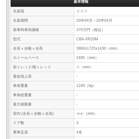
基本情報
生産国
ドイツ
生産期間
20年04月～20年04月
新車時車両価格
370万円（税込）
型式
CBA-XR20M
全長ｘ全幅ｘ全高
3860x1725x1430（mm）
ホイールベース
2495（mm）
前トレッド/後トレッド
-/-（mm）
最低地上高
-
車体重量
1240（kg）
車体総重量
-
最大積載量
-
室内 (全長ｘ全幅ｘ全高)
-x-x-（mm）
ドア数
3
乗車定員
4名