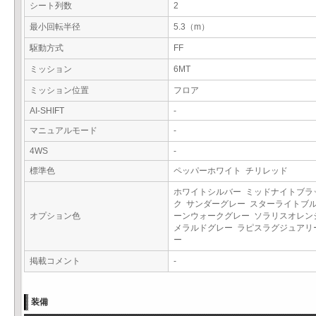
シート列数
2
最小回転半径
5.3（m）
駆動方式
FF
ミッション
6MT
ミッション位置
フロア
AI-SHIFT
-
マニュアルモード
-
4WS
-
標準色
ペッパーホワイト チリレッド
ホワイトシルバー ミッドナイトブラ
ク サンダーグレー スターライトブル
オプション色
ーンウォークグレー ソラリスオレン
メラルドグレー ラピスラグジュアリ
ー
掲載コメント
-
装備