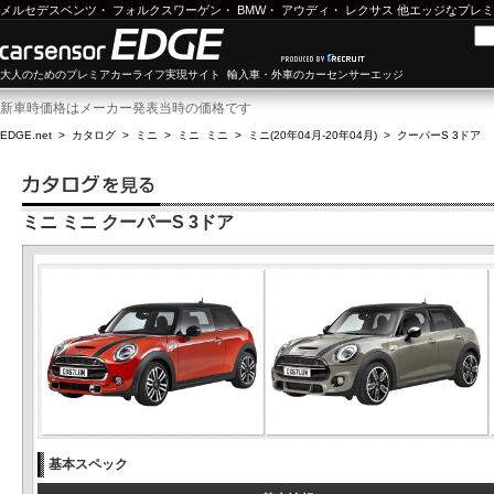
メルセデスベンツ
・
フォルクスワーゲン
・
BMW
・
アウディ
・
レクサス
他エッジなプレミ
大人のためのプレミアカーライフ実現サイト 輸入車・外車のカーセンサーエッジ
新車時価格はメーカー発表当時の価格です
EDGE.net
>
カタログ
>
ミニ
>
ミニ ミニ
>
ミニ(20年04月-20年04月)
>
クーパーS 3ドア
ミニ ミニ クーパーS 3ドア
基本スペック