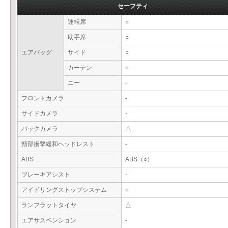
セーフティ
運転席
○
助手席
○
エアバッグ
サイド
○
カーテン
○
ニー
-
フロントカメラ
-
サイドカメラ
-
バックカメラ
△
頸部衝撃緩和ヘッドレスト
-
ABS
ABS（○）
ブレーキアシスト
-
アイドリングストップシステム
○
ランフラットタイヤ
△
エアサスペンション
-