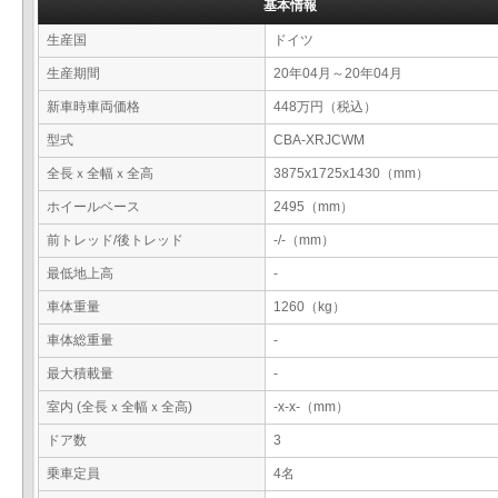
基本情報
生産国
ドイツ
生産期間
20年04月～20年04月
新車時車両価格
448万円（税込）
型式
CBA-XRJCWM
全長ｘ全幅ｘ全高
3875x1725x1430（mm）
ホイールベース
2495（mm）
前トレッド/後トレッド
-/-（mm）
最低地上高
-
車体重量
1260（kg）
車体総重量
-
最大積載量
-
室内 (全長ｘ全幅ｘ全高)
-x-x-（mm）
ドア数
3
乗車定員
4名