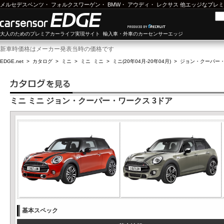
メルセデスベンツ
・
フォルクスワーゲン
・
BMW
・
アウディ
・
レクサス
他エッジなプレミ
大人のためのプレミアカーライフ実現サイト 輸入車・外車のカーセンサーエッジ
新車時価格はメーカー発表当時の価格です
EDGE.net
>
カタログ
>
ミニ
>
ミニ ミニ
>
ミニ(20年04月-20年04月)
>
ジョン・クーパー・
ミニ ミニ ジョン・クーパー・ワークス 3ドア
基本スペック