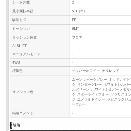
シート列数
2
最小回転半径
5.3（m）
駆動方式
FF
ミッション
6MT
ミッション位置
フロア
AI-SHIFT
-
マニュアルモード
-
4WS
-
標準色
ペッパーホワイト チリレッド
ムーンウォークグレー ミッドナイト
ク サンダーグレー ホワイトシルバー
ルグリーン ホワイトシルバーメタリ
オプション色
ク スターライトブルー ソラリスオ
ジ エメラルドグレー ラピスラグジ
ーブルー
掲載コメント
-
装備