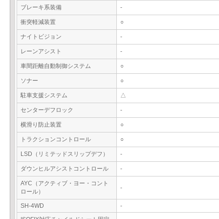
ブレーキ系装備
-
衝突軽減装置
○
ナイトビジョン
-
レーンアシスト
-
車間距離自動制御システム
○
ソナー
○
駐車支援システム
△
センターデフロック
-
横滑り防止装置
○
トラクションコントロール
○
LSD（リミテッドスリップデフ）
-
ダウンヒルアシストコントロール
-
AYC（アクティブ・ヨー・コント
-
ロール）
SH-4WD
-