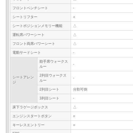
フロントベンチシート
-
シートリフター
○
シートポジションメモリー機能
△
運転席パワーシート
△
フロント両席パワーシート
△
電動サードシート
-
助手席ウォークス
-
ルー
2列目ウォークス
シートアレン
-
ルー
ジ
2列目シート
分割可倒
3列目シート
-
床下ラゲージボックス
△
エンジンスタートボタン
○
キーレスエントリー
○