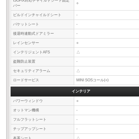
ISOFIX対応チャイルドシート固定
○
バー
ビルドインチャイルドシート
-
バケットシート
-
後退時連動式ドアミラー
-
レインセンサー
○
インテリジェントAFS
△
盗難防止装置
-
セキュリティアラーム
△
ロードサービス
MINI SOSコール(○)
インテリア
パワーウィンドウ
○
オットマン機構
-
フルフラットシート
-
チップアップシート
-
本革シート
△