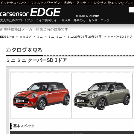
メルセデスベンツ
・
フォルクスワーゲン
・
BMW
・
アウディ
・
レクサス
他エッジなプレミ
大人のためのプレミアカーライフ実現サイト 輸入車・外車のカーセンサーエッジ
新車時価格はメーカー発表当時の価格です
EDGE.net
>
カタログ
>
ミニ
>
ミニ ミニ
>
ミニ(20年04月-20年04月)
>
クーパーSD 3ドア
ミニ ミニ クーパーSD 3ドア
基本スペック