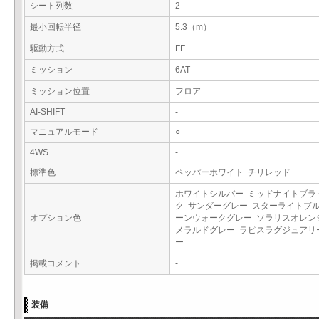
シート列数
2
最小回転半径
5.3（m）
駆動方式
FF
ミッション
6AT
ミッション位置
フロア
AI-SHIFT
-
マニュアルモード
○
4WS
-
標準色
ペッパーホワイト チリレッド
ホワイトシルバー ミッドナイトブラ
ク サンダーグレー スターライトブル
オプション色
ーンウォークグレー ソラリスオレン
メラルドグレー ラピスラグジュアリ
ー
掲載コメント
-
装備