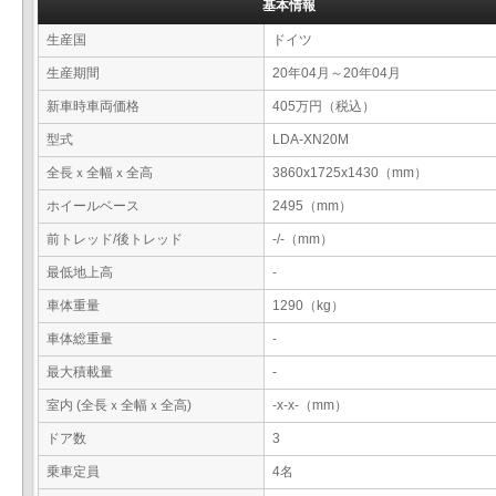
基本情報
生産国
ドイツ
生産期間
20年04月～20年04月
新車時車両価格
405万円（税込）
型式
LDA-XN20M
全長ｘ全幅ｘ全高
3860x1725x1430（mm）
ホイールベース
2495（mm）
前トレッド/後トレッド
-/-（mm）
最低地上高
-
車体重量
1290（kg）
車体総重量
-
最大積載量
-
室内 (全長ｘ全幅ｘ全高)
-x-x-（mm）
ドア数
3
乗車定員
4名