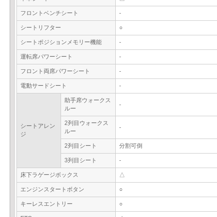
フロントベンチシート
-
シートリフター
○
シートポジションメモリー機能
-
運転席パワーシート
-
フロント両席パワーシート
-
電動サードシート
-
助手席ウォークス
-
ルー
2列目ウォークス
シートアレン
-
ルー
ジ
2列目シート
分割可倒
3列目シート
-
床下ラゲージボックス
△
エンジンスタートボタン
○
キーレスエントリー
○