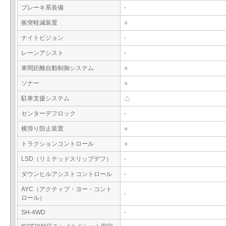
ブレーキ系装備
-
衝突軽減装置
○
ナイトビジョン
-
レーンアシスト
-
車間距離自動制御システム
○
ソナー
○
駐車支援システム
△
センターデフロック
-
横滑り防止装置
○
トラクションコントロール
○
LSD（リミテッドスリップデフ）
-
ダウンヒルアシストコントロール
-
AYC（アクティブ・ヨー・コント
-
ロール）
SH-4WD
-