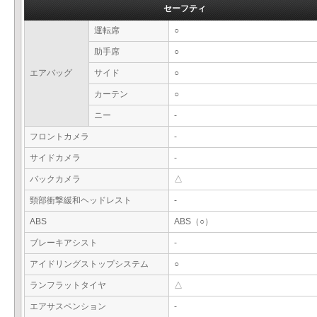
セーフティ
運転席
○
助手席
○
エアバッグ
サイド
○
カーテン
○
ニー
-
フロントカメラ
-
サイドカメラ
-
バックカメラ
△
頸部衝撃緩和ヘッドレスト
-
ABS
ABS（○）
ブレーキアシスト
-
アイドリングストップシステム
○
ランフラットタイヤ
△
エアサスペンション
-