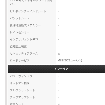
ISOFIX対応チャイルドシート固定
○
バー
ビルドインチャイルドシート
-
バケットシート
-
後退時連動式ドアミラー
-
レインセンサー
○
インテリジェントAFS
-
盗難防止装置
○
セキュリティアラーム
△
ロードサービス
MINI SOSコール(○)
インテリア
パワーウィンドウ
○
オットマン機構
-
フルフラットシート
-
チップアップシート
-
本革シート
△