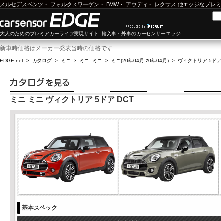
メルセデスベンツ
・
フォルクスワーゲン
・
BMW
・
アウディ
・
レクサス
他エッジなプレミ
大人のためのプレミアカーライフ実現サイト 輸入車・外車のカーセンサーエッジ
新車時価格はメーカー発表当時の価格です
EDGE.net
>
カタログ
>
ミニ
>
ミニ ミニ
>
ミニ(20年04月-20年04月)
>
ヴィクトリア 5ドア 
ミニ ミニ ヴィクトリア 5ドア DCT
基本スペック