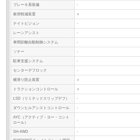
ブレーキ系装備
-
衝突軽減装置
○
ナイトビジョン
-
レーンアシスト
-
車間距離自動制御システム
-
ソナー
-
駐車支援システム
-
センターデフロック
-
横滑り防止装置
○
トラクションコントロール
○
LSD（リミテッドスリップデフ）
-
ダウンヒルアシストコントロール
-
AYC（アクティブ・ヨー・コント
-
ロール）
SH-4WD
-