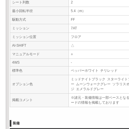
シート列数
2
最小回転半径
5.4（m）
駆動方式
FF
ミッション
7AT
ミッション位置
フロア
AI-SHIFT
△
マニュアルモード
○
4WS
-
標準色
ペッパーホワイト チリレッド
ミッドナイトブラック スターライト
オプション色
ー ムーンウォークグレー ソラリス
ジ エメラルドグレー
※諸元・装備情報は一部ベースとな
掲載コメント
ードの情報を掲載しております
装備