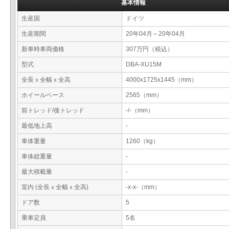
基本情報
生産国
ドイツ
生産期間
20年04月～20年04月
新車時車両価格
307万円（税込）
型式
DBA-XU15M
全長ｘ全幅ｘ全高
4000x1725x1445（mm）
ホイールベース
2565（mm）
前トレッド/後トレッド
-/-（mm）
最低地上高
-
車体重量
1260（kg）
車体総重量
-
最大積載量
-
室内 (全長ｘ全幅ｘ全高)
-x-x-（mm）
ドア数
5
乗車定員
5名