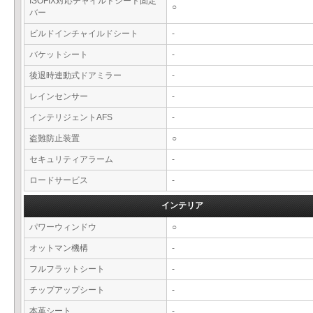
ISOFIX対応チャイルドシート固定
○
バー
ビルドインチャイルドシート
-
バケットシート
-
後退時連動式ドアミラー
-
レインセンサー
-
インテリジェントAFS
-
盗難防止装置
○
セキュリティアラーム
-
ロードサービス
-
インテリア
パワーウィンドウ
○
オットマン機構
-
フルフラットシート
-
チップアップシート
-
本革シート
-