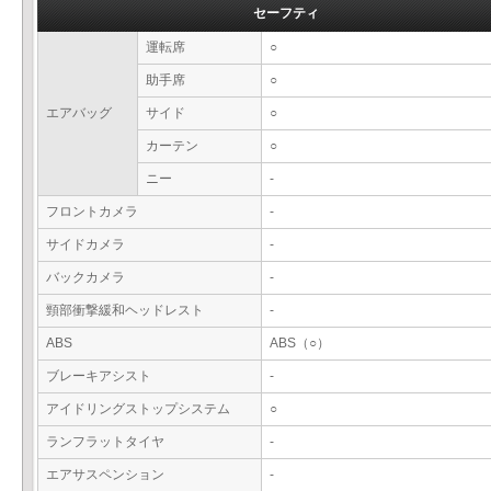
セーフティ
運転席
○
助手席
○
エアバッグ
サイド
○
カーテン
○
ニー
-
フロントカメラ
-
サイドカメラ
-
バックカメラ
-
頸部衝撃緩和ヘッドレスト
-
ABS
ABS（○）
ブレーキアシスト
-
アイドリングストップシステム
○
ランフラットタイヤ
-
エアサスペンション
-