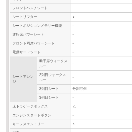
フロントベンチシート
-
シートリフター
○
シートポジションメモリー機能
-
運転席パワーシート
-
フロント両席パワーシート
-
電動サードシート
-
助手席ウォークス
-
ルー
2列目ウォークス
シートアレン
-
ルー
ジ
2列目シート
分割可倒
3列目シート
-
床下ラゲージボックス
△
エンジンスタートボタン
-
キーレスエントリー
○