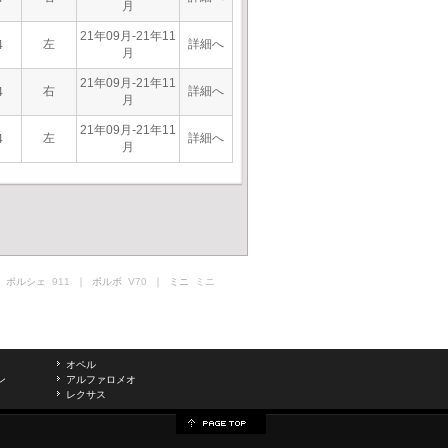
月
21年09月-21年11
左
詳細へ
4
月
21年09月-21年11
右
詳細へ
4
月
21年09月-21年11
左
詳細へ
4
月
 ポルシェ
911
｜ ボルボ
V70
｜ ミニ
ミニ
オペル
ン
アルファロメオ
レクサス