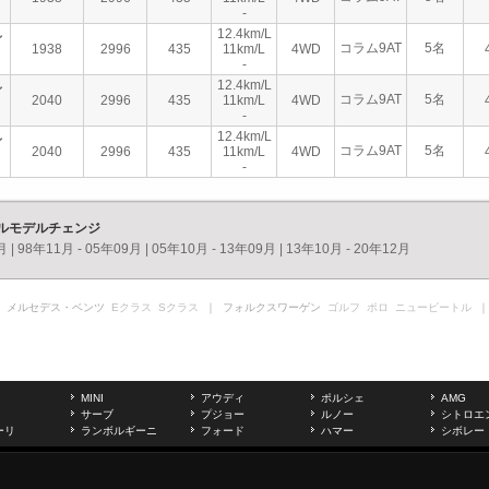
-
12.4km/L
ィ
コラム9AT
5名
1938
2996
435
11km/L
4WD
-
12.4km/L
ィ
コラム9AT
5名
2040
2996
435
11km/L
4WD
-
12.4km/L
ィ
コラム9AT
5名
2040
2996
435
11km/L
4WD
-
フルモデルチェンジ
月
|
98年11月 - 05年09月
|
05年10月 - 13年09月
|
13年10月 - 20年12月
 メルセデス・ベンツ
Eクラス
Sクラス
｜ フォルクスワーゲン
ゴルフ
ポロ
ニュービートル
｜
MINI
アウディ
ポルシェ
AMG
サーブ
プジョー
ルノー
シトロエ
ーリ
ランボルギーニ
フォード
ハマー
シボレー