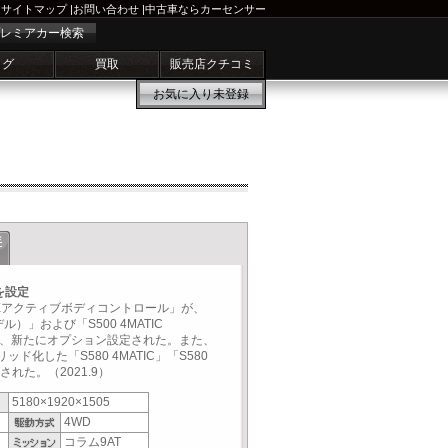
サイトマップ
|
お問い合わせ
|
中古車ならカーセンサー
レミアカー検索
ログ
買取
販売店クチコミ
お気に入り
未登録
年
を設定
Eアクティブボディコントロール」が、
デル）」および「S500 4MATIC
」に、新たにオプション設定された。また、
ド化した「S580 4MATIC」「S580
された。（2021.9）
5180×1920×1505
4WD
コラム9AT