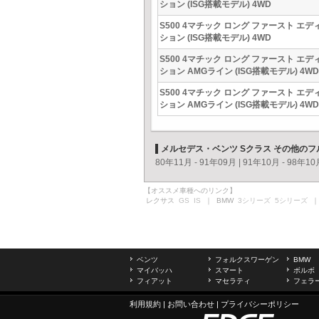
ション (ISG搭載モデル) 4WD
S500 4マチック ロング ファースト エデ
ション (ISG搭載モデル) 4WD
S500 4マチック ロング ファースト エデ
ション AMGライン (ISG搭載モデル) 4WD
S500 4マチック ロング ファースト エデ
ション AMGライン (ISG搭載モデル) 4WD
メルセデス・ベンツ Sクラス その他の
80年11月 - 91年09月
|
91年10月 - 98年10
【オススメ車種へのリンク】
レクサス
GS
IS
｜ BMW
3シリーズ
5シリーズ
｜
ベンツ
フォルクスワーゲン
BMW
マイバッハ
スマート
ボルボ
フィアット
マセラティ
フェラ
利用規約
|
お問い合わせ
|
プライバシーポリシー