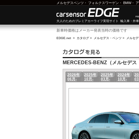
メルセデスベンツ
・
フォルクスワーゲン
・
BMW
・
ア
大人のためのプレミアカーライフ実現サイト 輸入車・外
新車時価格はメーカー発表当時の価格です
EDGE.net
>
カタログ
>
メルセデス・ベンツ
>
メルセデ
MERCEDES-BENZ（メルセデス・
2026年
2025年
2025年
2024年
2
06月-
10月-
03月-
10月-
03