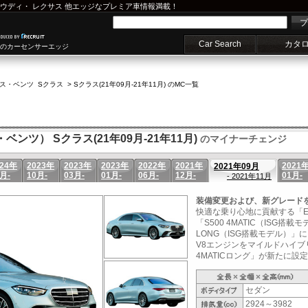
ウディ
・
レクサス
他エッジなプレミア車情報満載！
プ
Car Search
カタ
車のカーセンサーエッジ
ス・ベンツ Sクラス
>
Sクラス(21年09月-21年11月) のMC一覧
ベンツ） Sクラス(21年09月-21年11月)
のマイナーチェンジ
024年
2023年
2023年
2023年
2022年
2021年
2021
2021年09月
月-
10月-
03月-
01月-
06月-
12月-
01月-
- 2021年11月
装備変更および、新グレード
快適な乗り心地に貢献する「
「S500 4MATIC（ISG搭載モ
LONG（ISG搭載モデル）
V8エンジンをマイルドハイブリッ
4MATICロング」が新たに設定
セダン
2924～3982