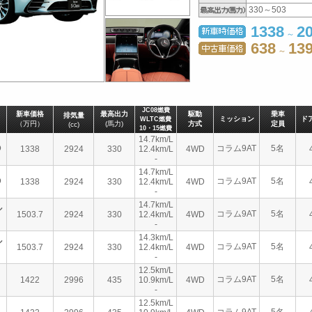
330～503
1338
20
～
638
13
～
JC08燃費
新車価格
最高出力
駆動
乗車
排気量
ミッション
ド
WLTC燃費
（万円）
(馬力)
方式
定員
(cc)
10・15燃費
14.7km/L
D
コラム9AT
5名
1338
2924
330
12.4km/L
4WD
-
14.7km/L
D
コラム9AT
5名
1338
2924
330
12.4km/L
4WD
-
14.7km/L
ル
コラム9AT
5名
1503.7
2924
330
12.4km/L
4WD
-
14.3km/L
ル
コラム9AT
5名
1503.7
2924
330
12.4km/L
4WD
-
12.5km/L
コラム9AT
5名
1422
2996
435
10.9km/L
4WD
-
12.5km/L