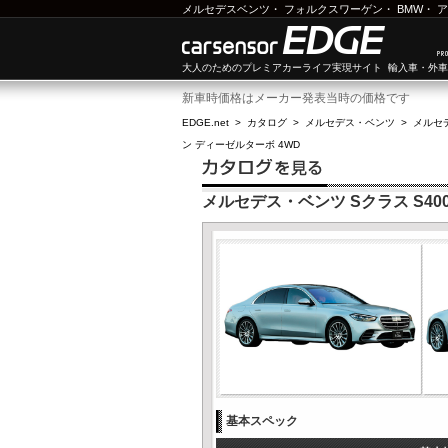
メルセデスベンツ
・
フォルクスワーゲン
・
BMW
・
ア
大人のためのプレミアカーライフ実現サイト 輸入車・外
新車時価格はメーカー発表当時の価格です
EDGE.net
>
カタログ
>
メルセデス・ベンツ
>
メルセ
ン ディーゼルターボ 4WD
メルセデス・ベンツ Sクラス S400
基本スペック