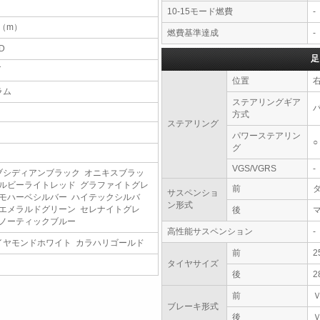
10-15モード燃費
-
4（m）
燃費基準達成
-
D
足
T
位置
ラム
ステアリングギア
方式
ステアリング
パワーステアリン
○
グ
VGS/VGRS
-
ブシディアンブラック オニキスブラッ
 ルビーライトレッド グラファイトグレ
前
サスペンショ
 モハーベシルバー ハイテックシルバ
ン形式
 エメラルドグリーン セレナイトグレ
後
 ノーティックブルー
高性能サスペンション
-
イヤモンドホワイト カラハリゴールド
前
2
タイヤサイズ
後
2
前
ブレーキ形式
後