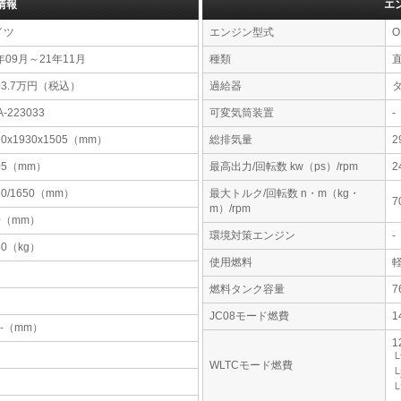
情報
エ
イツ
エンジン型式
O
年09月～21年11月
種類
03.7万円（税込）
過給器
A-223033
可変気筒装置
-
10x1930x1505（mm）
総排気量
2
05（mm）
最高出力/回転数 kw（ps）/rpm
2
50/1650（mm）
最大トルク/回転数 n・m（kg・
7
m）/rpm
0（mm）
環境対策エンジン
-
80（kg）
使用燃料
燃料タンク容量
JC08モード燃費
1
-x-（mm）
1
└
WLTCモード燃費
└
└