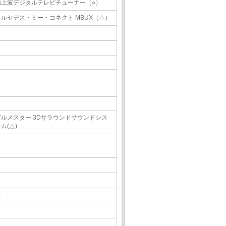
地上波デジタルテレビチューナー（○）
メルセデス・ミー・コネクト MBUX（△）
ブルメスター 3Dサラウンドサウンドシス
ム(△)
△