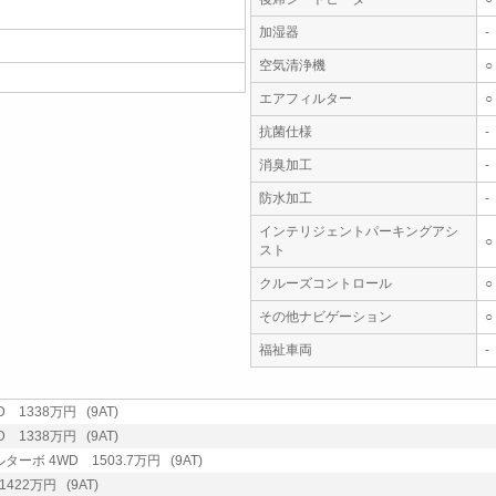
加湿器
-
空気清浄機
○
エアフィルター
○
抗菌仕様
-
消臭加工
-
防水加工
-
インテリジェントパーキングアシ
○
スト
クルーズコントロール
○
その他ナビゲーション
○
福祉車両
-
 1338万円 (9AT)
 1338万円 (9AT)
ターボ 4WD 1503.7万円 (9AT)
422万円 (9AT)