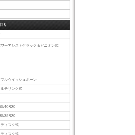
回り
右
パワーアシスト付ラック＆ピニオン式
ダブルウイッシュボーン
マルチリンク式
55/40R20
85/35R20
Ｖディスク式
Ｖディスク式