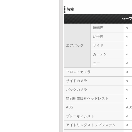
装備
セー
運転席
○
助手席
○
エアバッグ
サイド
○
カーテン
○
ニー
○
フロントカメラ
○
サイドカメラ
○
バックカメラ
○
頸部衝撃緩和ヘッドレスト
-
ABS
AB
ブレーキアシスト
○
アイドリングストップシステム
○