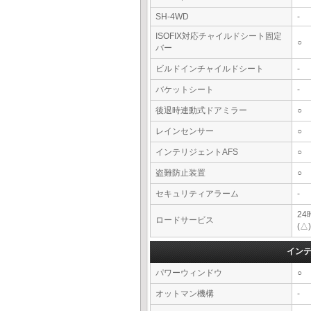
SH-4WD
-
ISOFIX対応チャイルドシート固定
○
バー
ビルドインチャイルドシート
-
バケットシート
-
後退時連動式ドアミラー
○
レインセンサー
○
インテリジェントAFS
○
盗難防止装置
○
セキュリティアラーム
-
2
ロードサービス
(△)
イン
パワーウィンドウ
○
オットマン機構
-