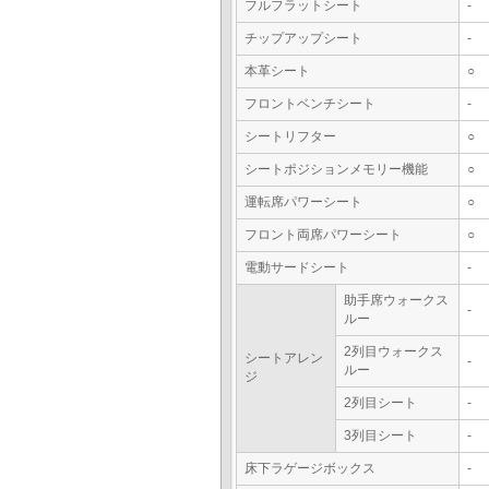
フルフラットシート
-
チップアップシート
-
本革シート
○
フロントベンチシート
-
シートリフター
○
シートポジションメモリー機能
○
運転席パワーシート
○
フロント両席パワーシート
○
電動サードシート
-
助手席ウォークス
-
ルー
2列目ウォークス
シートアレン
-
ルー
ジ
2列目シート
-
3列目シート
-
床下ラゲージボックス
-