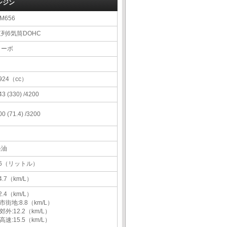
ンジン
M656
直列6気筒DOHC
ターボ
924（cc）
43 (330) /4200
00 (71.4) /3200
軽油
76（リットル）
4.7（km/L）
2.4（km/L）
市街地:8.8（km/L）
郊外:12.2（km/L）
高速:15.5（km/L）