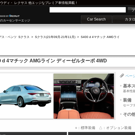
ウディ
・
レクサス
他エッジなプレミア車情報満載！
プ
Car Search
カタ
車のカーセンサーエッジ
デス・ベンツ Sクラス
>
Sクラス(21年09月-21年11月)
>
S400 d 4マチック AMGライ
 d 4マチック AMGライン ディーゼルターボ 4WD
ペー
基本
基本性
装備
セーフ
その
○：標準装備 △：オプション装備 