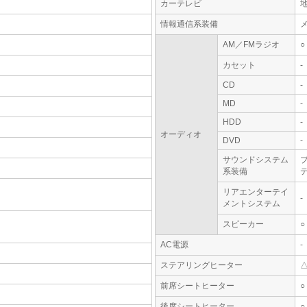
カーテレビ
情報通信系装備
AM／FMラジオ
○
カセット
-
CD
-
MD
-
HDD
-
オーディオ
DVD
-
サウンドシステム
系装備
テ
リアエンターテイ
-
メントシステム
スピーカー
○
AC電源
-
ステアリングヒーター
前席シートヒーター
○
後席シートヒーター
○