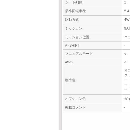
シート列数
2
最小回転半径
5.
駆動方式
4W
ミッション
9A
ミッション位置
コ
AI-SHIFT
-
マニュアルモード
○
4WS
○
オ
ク
標準色
ー
ー
ー
オプション色
ダ
掲載コメント
-