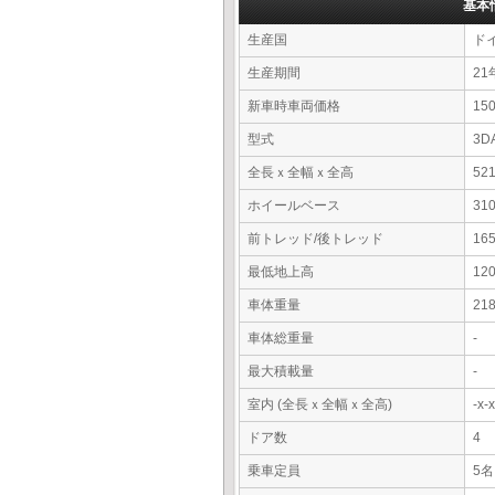
基本
生産国
ド
生産期間
21
新車時車両価格
15
型式
3D
全長ｘ全幅ｘ全高
52
ホイールベース
31
前トレッド/後トレッド
16
最低地上高
12
車体重量
21
車体総重量
-
最大積載量
-
室内 (全長ｘ全幅ｘ全高)
-x
ドア数
4
乗車定員
5名