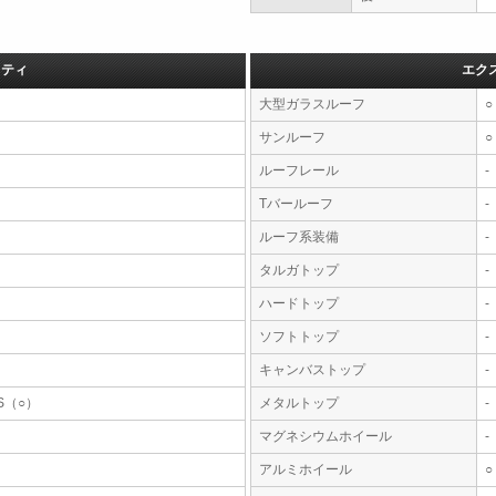
フティ
エク
大型ガラスルーフ
○
サンルーフ
○
ルーフレール
-
Tバールーフ
-
ルーフ系装備
-
タルガトップ
-
ハードトップ
-
ソフトトップ
-
キャンバストップ
-
S（○）
メタルトップ
-
マグネシウムホイール
-
アルミホイール
○