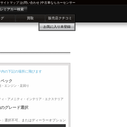
サイトマップ
|
お問い合わせ
|
中古車ならカーセンサー
レミアカー検索
ログ
買取
販売店クチコミ
お気に入り
未登録
ジ内の下記の場所に飛びます
スペック
能・エンジン・足回り
ティ・アメニティ・インテリア・エクステリア
他のグレード選択
-：選択不可、またはディーラーオプション