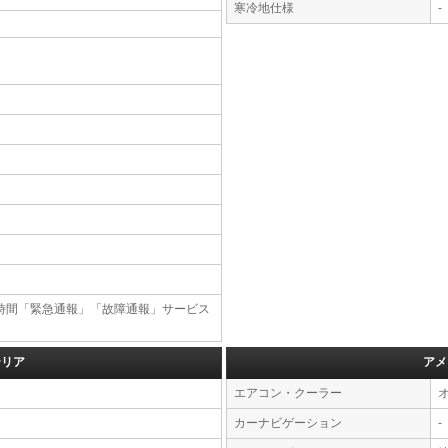
寒冷地仕様
-
4時間「緊急通報」「故障通報」サービス
テリア
アメ
エアコン・クーラー
カーナビゲーション
-