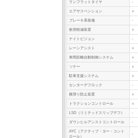
ランフラットタイヤ
-
エアサスペンション
○
ブレーキ系装備
-
衝突軽減装置
○
ナイトビジョン
-
レーンアシスト
○
車間距離自動制御システム
○
ソナー
○
駐車支援システム
○
センターデフロック
-
横滑り防止装置
○
トラクションコントロール
○
LSD（リミテッドスリップデフ）
-
ダウンヒルアシストコントロール
-
AYC（アクティブ・ヨー・コント
-
ロール）