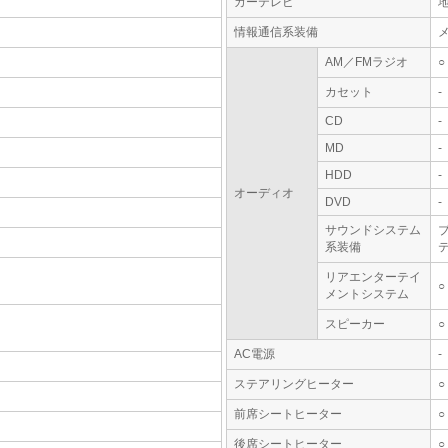
カーテレビ
情報通信系装備
AM／FMラジオ
○
カセット
-
CD
-
MD
-
HDD
-
オーディオ
DVD
-
サウンドシステム
系装備
テ
リアエンターテイ
○
メントシステム
スピーカー
○
AC電源
-
ステアリングヒーター
○
前席シートヒーター
○
後席シートヒーター
○