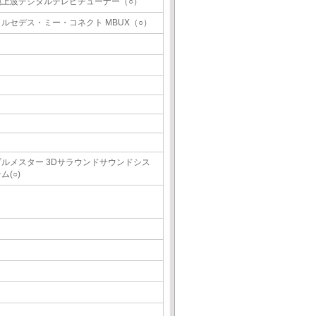
地上波デジタルテレビチューナー（○）
メルセデス・ミー・コネクト MBUX（○）
ブルメスター 3Dサラウンドサウンドシス
ム(○)