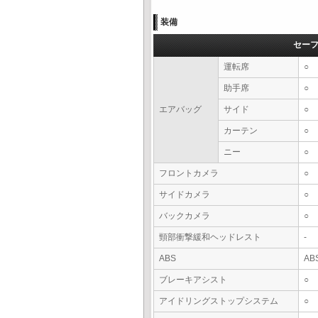
装備
セー
運転席
○
助手席
○
エアバッグ
サイド
○
カーテン
○
ニー
○
フロントカメラ
○
サイドカメラ
○
バックカメラ
○
頸部衝撃緩和ヘッドレスト
-
ABS
AB
ブレーキアシスト
○
アイドリングストップシステム
○