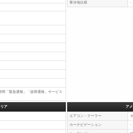
寒冷地仕様
-
4時間「緊急通報」「故障通報」サービス
テリア
アメ
エアコン・クーラー
カーナビゲーション
-