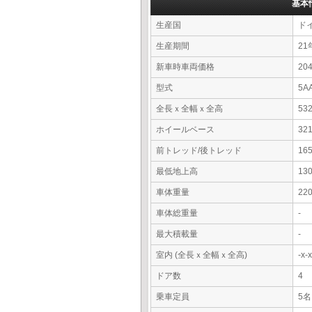
基本
生産国
ド
生産期間
21
新車時車両価格
20
型式
5A
全長ｘ全幅ｘ全高
53
ホイールベース
32
前トレッド/後トレッド
16
最低地上高
13
車体重量
22
車体総重量
-
最大積載量
-
室内 (全長ｘ全幅ｘ全高)
-x
ドア数
4
乗車定員
5名