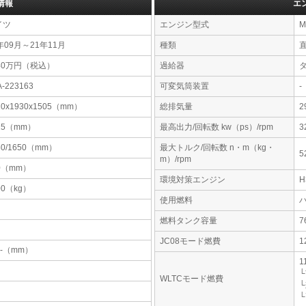
情報
エ
イツ
エンジン型式
M
年09月～21年11月
種類
40万円（税込）
過給器
A-223163
可変気筒装置
-
20x1930x1505（mm）
総排気量
2
15（mm）
最高出力/回転数 kw（ps）/rpm
3
50/1650（mm）
最大トルク/回転数 n・m（kg・
5
m）/rpm
0（mm）
環境対策エンジン
00（kg）
使用燃料
燃料タンク容量
JC08モード燃費
1
-x-（mm）
1
└
WLTCモード燃費
└
└