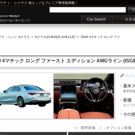
ウディ
・
レクサス
他エッジなプレミア車情報満載！
プ
Car Search
カタ
車のカーセンサーエッジ
デス・ベンツ Sクラス
>
Sクラス(21年09月-21年11月)
>
S500 4マチック ロング ファ
 4マチック ロング ファースト エディション AMGライン (ISG
ペー
基本
基本性
装備
セーフ
その
○：標準装備 △：オプション装備 