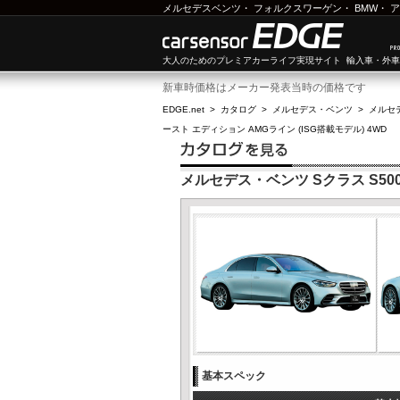
メルセデスベンツ
・
フォルクスワーゲン
・
BMW
・
ア
大人のためのプレミアカーライフ実現サイト 輸入車・外
新車時価格はメーカー発表当時の価格です
EDGE.net
>
カタログ
>
メルセデス・ベンツ
>
メルセ
ースト エディション AMGライン (ISG搭載モデル) 4WD
メルセデス・ベンツ Sクラス S500
基本スペック