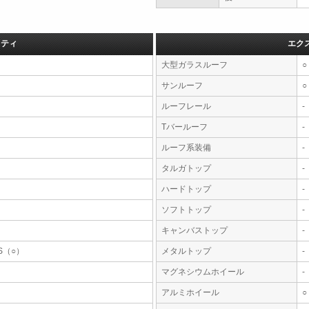
フティ
エク
大型ガラスルーフ
○
サンルーフ
○
ルーフレール
-
Tバールーフ
-
ルーフ系装備
-
タルガトップ
-
ハードトップ
-
ソフトトップ
-
キャンバストップ
-
S（○）
メタルトップ
-
マグネシウムホイール
-
アルミホイール
○