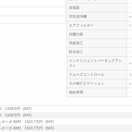
加湿器
-
空気清浄機
○
エアフィルター
○
抗菌仕様
-
消臭加工
-
防水加工
-
インテリジェントパーキングアシ
○
スト
クルーズコントロール
○
その他ナビゲーション
○
福祉車両
-
 1338万円 (9AT)
 1338万円 (9AT)
ターボ 4WD 1503.7万円 (9AT)
ターボ 4WD 1503.7万円 (9AT)