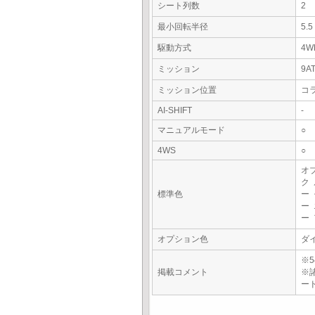
シート列数
2
最小回転半径
5.
駆動方式
4W
ミッション
9A
ミッション位置
コ
AI-SHIFT
-
マニュアルモード
○
4WS
○
オ
ク
標準色
ー
ー
ー
オプション色
ダ
※5
掲載コメント
※
ー