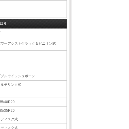
回り
右
パワーアシスト付ラック＆ピニオン式
ダブルウイッシュボーン
マルチリンク式
55/40R20
85/35R20
Ｖディスク式
Ｖディスク式