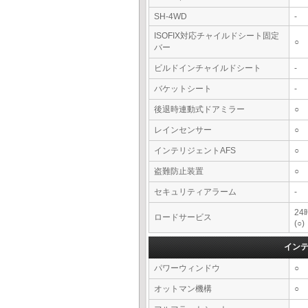
SH-4WD
-
ISOFIX対応チャイルドシート固定
○
バー
ビルドインチャイルドシート
-
バケットシート
-
後退時連動式ドアミラー
○
レインセンサー
○
インテリジェントAFS
○
盗難防止装置
○
セキュリティアラーム
-
2
ロードサービス
(○)
イン
パワーウィンドウ
○
オットマン機構
○