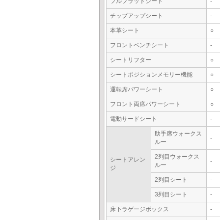
フルフラットシート
-
チップアップシート
-
本革シート
○
フロントベンチシート
-
シートリフター
○
シートポジションメモリー機能
○
運転席パワーシート
○
フロント両席パワーシート
○
電動サードシート
-
助手席ウォークス
-
ルー
2列目ウォークス
シートアレン
-
ルー
ジ
2列目シート
-
3列目シート
-
床下ラゲージボックス
-