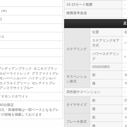
10-15モード燃費
-
5（m）
燃費基準達成
-
D
足
T
位置
ラム
ステアリングギア
方式
ステアリング
パワーステアリン
○
グ
VGS/VGRS
-
ブシディアンブラック オニキスブラッ
 ルビーライトレッド グラファイトグレ
前
サスペンショ
 モハーベシルバー ハイテックシルバ
ン形式
 エメラルドグリーン セレナイトグレ
後
 アンスラサイトブルー
高性能サスペンション
-
イヤモンドホワイト
前
2
タイヤサイズ
40台限定
後
2
諸元・装備情報は一部ベースとなるグレ
ドの情報を掲載しております
前
ブレーキ形式
後