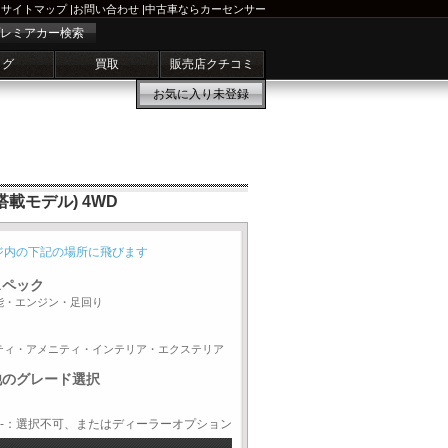
サイトマップ
|
お問い合わせ
|
中古車ならカーセンサー
レミアカー検索
ログ
買取
販売店クチコミ
お気に入り
未登録
搭載モデル) 4WD
ジ内の下記の場所に飛びます
スペック
能・エンジン・足回り
ティ・アメニティ・インテリア・エクステリア
他のグレード選択
-：選択不可、またはディーラーオプション