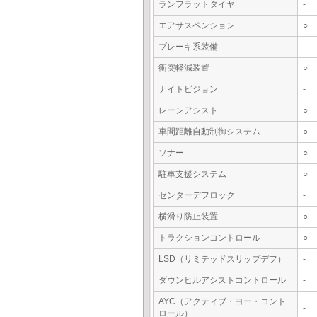
ランフラットタイヤ
-
エアサスペンション
○
ブレーキ系装備
-
衝突軽減装置
○
ナイトビジョン
-
レーンアシスト
○
車間距離自動制御システム
○
ソナー
○
駐車支援システム
○
センターデフロック
-
横滑り防止装置
○
トラクションコントロール
○
LSD（リミテッドスリップデフ）
-
ダウンヒルアシストコントロール
-
AYC（アクティブ・ヨー・コント
-
ロール）