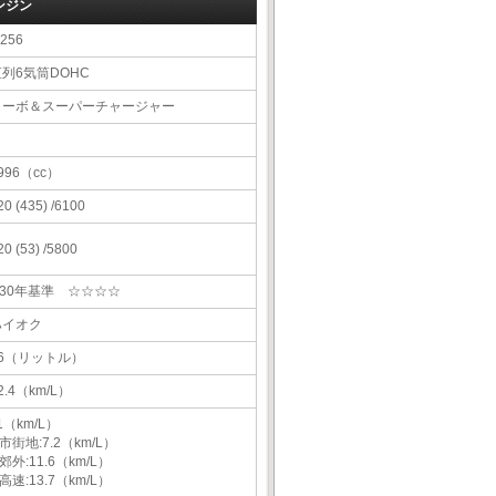
ンジン
256
直列6気筒DOHC
ターボ＆スーパーチャージャー
996（cc）
20 (435) /6100
20 (53) /5800
H30年基準 ☆☆☆☆
ハイオク
76（リットル）
2.4（km/L）
1（km/L）
市街地:7.2（km/L）
郊外:11.6（km/L）
高速:13.7（km/L）