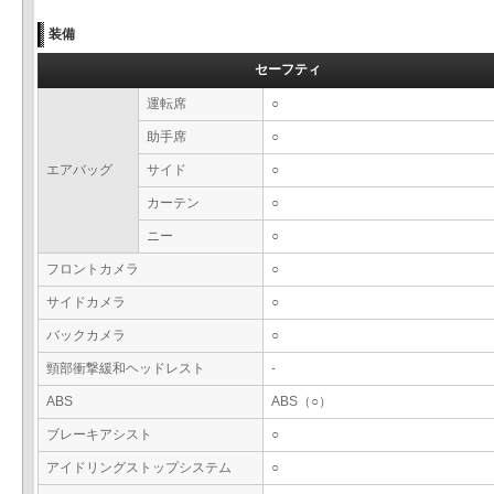
装備
セーフティ
運転席
○
助手席
○
エアバッグ
サイド
○
カーテン
○
ニー
○
フロントカメラ
○
サイドカメラ
○
バックカメラ
○
頸部衝撃緩和ヘッドレスト
-
ABS
ABS（○）
ブレーキアシスト
○
アイドリングストップシステム
○