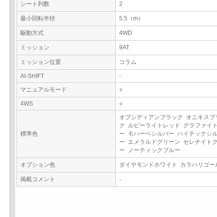
シート列数
2
最小回転半径
5.5（m）
駆動方式
4WD
ミッション
9AT
ミッション位置
コラム
AI-SHIFT
-
マニュアルモード
○
4WS
○
オブシディアンブラック オニキスブ
ク ルビーライトレッド グラファイ
標準色
ー モハーベシルバー ハイテックシ
ー エメラルドグリーン セレナイト
ー ノーティックブルー
オプション色
ダイヤモンドホワイト カラハリゴ
掲載コメント
-