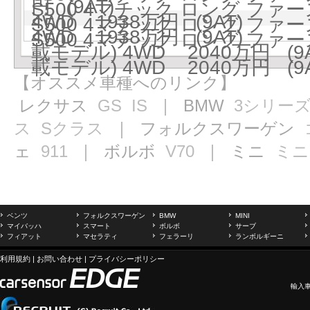
円 (9AT)
S500 4マチック ロング ファ
4WD 1938万円 (9AT)
S500 4マチック ロング ファー
4WD 1938万円 (9AT)
S500 4マチック ロング ファー
載モデル) 4WD 2040万円 (9A
載モデル) 4WD 2040万円 (9A
【オススメ車種へのリンク】
レクサス
GS
IS
｜ BMW
3シリー
ス
Sクラス
｜ フォルクスワーゲン
ェ
911
｜ ボルボ
V70
｜ ミニ
ミニ
ベンツ
フォルクスワーゲン
BMW
MINI
マイバッハ
スマート
ボルボ
サーブ
フィアット
マセラティ
フェラーリ
ランボルギーニ
利用規約
|
お問い合わせ
|
プライバシーポリシー
輸入