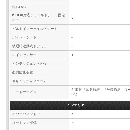
SH-4WD
-
ISOFIX対応チャイルドシート固定
○
バー
ビルドインチャイルドシート
-
バケットシート
-
後退時連動式ドアミラー
○
レインセンサー
○
インテリジェントAFS
○
盗難防止装置
○
セキュリティアラーム
-
24時間「緊急通報」「故障通報」サ
ロードサービス
(△)
インテリア
パワーウィンドウ
○
オットマン機構
△