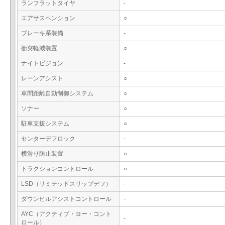
ランフラットタイヤ
-
エアサスペンション
○
ブレーキ系装備
-
衝突軽減装置
○
ナイトビジョン
-
レーンアシスト
○
車間距離自動制御システム
○
ソナー
○
駐車支援システム
○
センターデフロック
-
横滑り防止装置
○
トラクションコントロール
○
LSD（リミテッドスリップデフ）
-
ダウンヒルアシストコントロール
-
AYC（アクティブ・ヨー・コント
-
ロール）