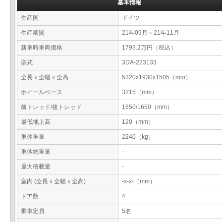
基本情報
生産国
ドイツ
生産期間
21年09月～21年11月
新車時車両価格
1793.2万円（税込）
型式
3DA-223133
全長ｘ全幅ｘ全高
5320x1930x1505（mm）
ホイールベース
3215（mm）
前トレッド/後トレッド
1650/1650（mm）
最低地上高
120（mm）
車体重量
2240（kg）
車体総重量
-
最大積載量
-
室内 (全長ｘ全幅ｘ全高)
-x-x-（mm）
ドア数
4
乗車定員
5名