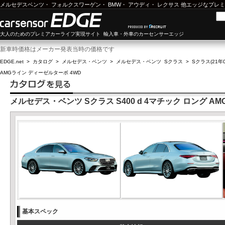
メルセデスベンツ
・
フォルクスワーゲン
・
BMW
・
アウディ
・
レクサス
他エッジなプレミ
大人のためのプレミアカーライフ実現サイト 輸入車・外車のカーセンサーエッジ
新車時価格はメーカー発表当時の価格です
EDGE.net
>
カタログ
>
メルセデス・ベンツ
>
メルセデス・ベンツ Sクラス
>
Sクラス(21年0
AMGライン ディーゼルターボ 4WD
メルセデス・ベンツ Sクラス S400 d 4マチック ロング A
基本スペック