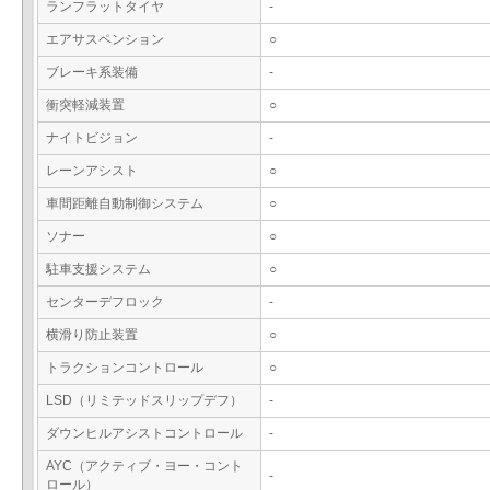
ランフラットタイヤ
-
エアサスペンション
○
ブレーキ系装備
-
衝突軽減装置
○
ナイトビジョン
-
レーンアシスト
○
車間距離自動制御システム
○
ソナー
○
駐車支援システム
○
センターデフロック
-
横滑り防止装置
○
トラクションコントロール
○
LSD（リミテッドスリップデフ）
-
ダウンヒルアシストコントロール
-
AYC（アクティブ・ヨー・コント
-
ロール）