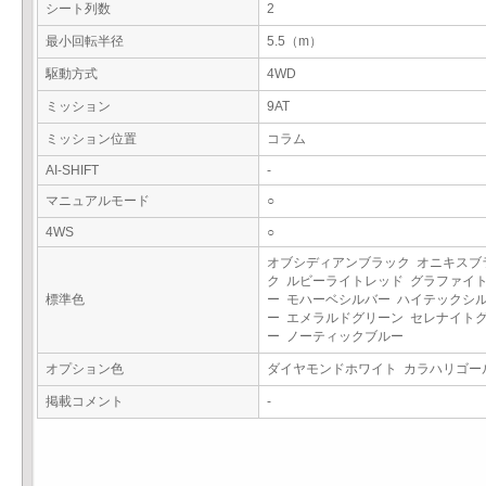
シート列数
2
最小回転半径
5.5（m）
駆動方式
4WD
ミッション
9AT
ミッション位置
コラム
AI-SHIFT
-
マニュアルモード
○
4WS
○
オブシディアンブラック オニキスブ
ク ルビーライトレッド グラファイ
標準色
ー モハーベシルバー ハイテックシ
ー エメラルドグリーン セレナイト
ー ノーティックブルー
オプション色
ダイヤモンドホワイト カラハリゴ
掲載コメント
-