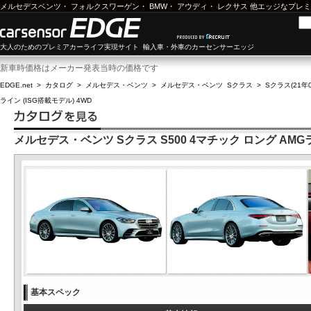
メルセデスベンツ
・
フォルクスワーゲン
・
BMW
・
アウディ
・
レクサス
他エッジなプレミ
大人のためのプレミアカーライフ実現サイト 輸入車・外車のカーセンサーエッジ
新車時価格はメーカー発表当時の価格です
EDGE.net
>
カタログ
>
メルセデス・ベンツ
>
メルセデス・ベンツ Sクラス
>
Sクラス(21年0
ライン (ISG搭載モデル) 4WD
メルセデス・ベンツ Sクラス S500 4マチック ロング AMGラ
基本スペック