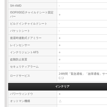
SH-4WD
-
ISOFIX対応チャイルドシート固定
○
バー
ビルドインチャイルドシート
-
バケットシート
-
後退時連動式ドアミラー
○
レインセンサー
○
インテリジェントAFS
○
盗難防止装置
○
セキュリティアラーム
-
24時間「緊急通報」「故障通報」サ
ロードサービス
(△)
インテリア
パワーウィンドウ
○
オットマン機構
△