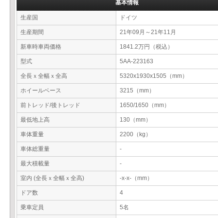
基本情報
生産国
ドイツ
生産期間
21年09月～21年11月
新車時車両価格
1841.2万円（税込）
型式
5AA-223163
全長ｘ全幅ｘ全高
5320x1930x1505（mm）
ホイールベース
3215（mm）
前トレッド/後トレッド
1650/1650（mm）
最低地上高
130（mm）
車体重量
2200（kg）
車体総重量
-
最大積載量
-
室内 (全長ｘ全幅ｘ全高)
-x-x-（mm）
ドア数
4
乗車定員
5名