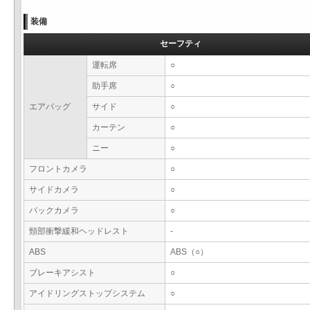
装備
セーフティ
運転席
○
助手席
○
エアバッグ
サイド
○
カーテン
○
ニー
○
フロントカメラ
○
サイドカメラ
○
バックカメラ
○
頸部衝撃緩和ヘッドレスト
-
ABS
ABS（○）
ブレーキアシスト
○
アイドリングストップシステム
○