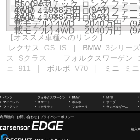
円 (9AT)
S500 4マチック ロング ファ
4WD 1938万円 (9AT)
S500 4マチック ロング ファー
4WD 1938万円 (9AT)
S500 4マチック ロング ファー
載モデル) 4WD 2040万円 (9A
載モデル) 4WD 2040万円 (9A
【オススメ車種へのリンク】
レクサス
GS
IS
｜ BMW
3シリー
ス
Sクラス
｜ フォルクスワーゲン
ェ
911
｜ ボルボ
V70
｜ ミニ
ミニ
ベンツ
フォルクスワーゲン
BMW
MINI
マイバッハ
スマート
ボルボ
サーブ
フィアット
マセラティ
フェラーリ
ランボルギーニ
利用規約
|
お問い合わせ
|
プライバシーポリシー
輸入