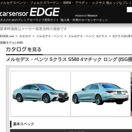
メルセデスベンツ
・
フォルクスワーゲン
・
BMW
・
アウディ
・
レクサス
他エッジなプレミ
大人のためのプレミアカーライフ実現サイト 輸入車・外車のカーセンサーエッジ
新車時価格はメーカー発表当時の価格です
EDGE.net
>
カタログ
>
メルセデス・ベンツ
>
メルセデス・ベンツ Sクラス
>
Sクラス(21年0
搭載モデル) 4WD
メルセデス・ベンツ Sクラス S580 4マチック ロング (ISG
基本スペック