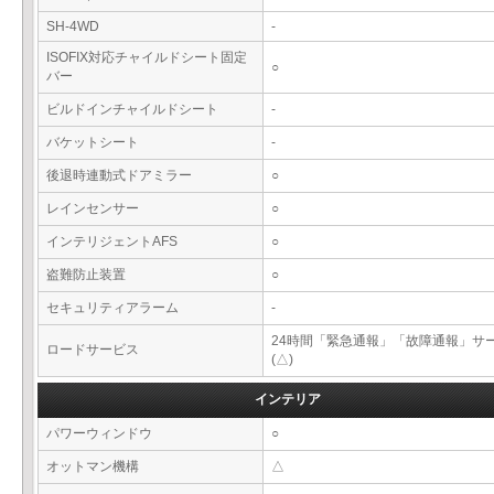
SH-4WD
-
ISOFIX対応チャイルドシート固定
○
バー
ビルドインチャイルドシート
-
バケットシート
-
後退時連動式ドアミラー
○
レインセンサー
○
インテリジェントAFS
○
盗難防止装置
○
セキュリティアラーム
-
24時間「緊急通報」「故障通報」サ
ロードサービス
(△)
インテリア
パワーウィンドウ
○
オットマン機構
△