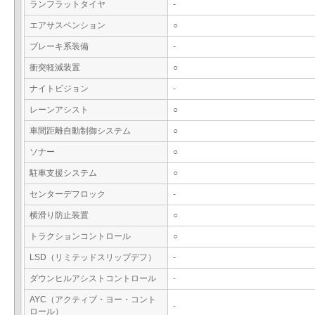
ランフラットタイヤ
-
エアサスペンション
○
ブレーキ系装備
-
衝突軽減装置
○
ナイトビジョン
-
レーンアシスト
○
車間距離自動制御システム
○
ソナー
○
駐車支援システム
○
センターデフロック
-
横滑り防止装置
○
トラクションコントロール
○
LSD（リミテッドスリップデフ）
-
ダウンヒルアシストコントロール
-
AYC（アクティブ・ヨー・コント
-
ロール）