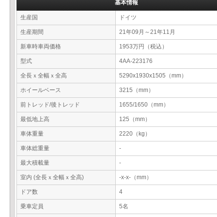
基本情報
生産国
ドイツ
生産期間
21年09月～21年11月
新車時車両価格
1953万円（税込）
型式
4AA-223176
全長ｘ全幅ｘ全高
5290x1930x1505（mm）
ホイールベース
3215（mm）
前トレッド/後トレッド
1655/1650（mm）
最低地上高
125（mm）
車体重量
2220（kg）
車体総重量
-
最大積載量
-
室内 (全長ｘ全幅ｘ全高)
-x-x-（mm）
ドア数
4
乗車定員
5名