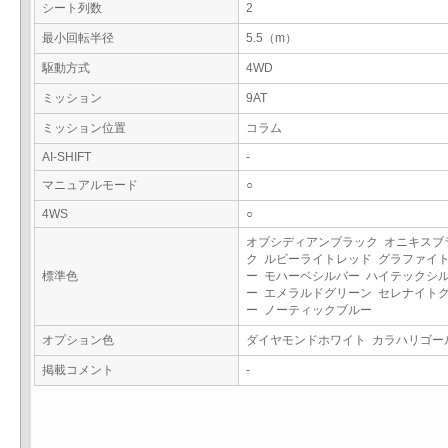
シート列数
2
最小回転半径
5.5（m）
駆動方式
4WD
ミッション
9AT
ミッション位置
コラム
AI-SHIFT
-
マニュアルモード
○
4WS
○
オブシディアンブラック オニキスブ
ク ルビーライトレッド グラファイ
標準色
ー モハーベシルバー ハイテックシ
ー エメラルドグリーン セレナイト
ー ノーティックブルー
オプション色
ダイヤモンドホワイト カラハリゴ
掲載コメント
-