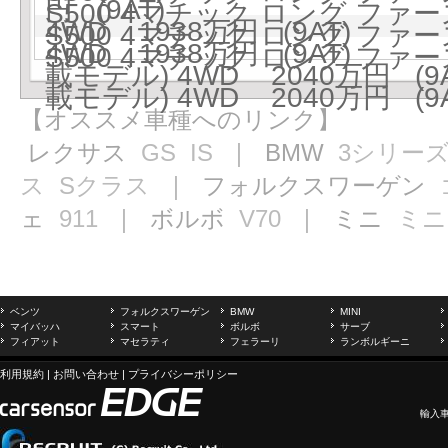
円 (9AT)
S500 4マチック ロング ファ
4WD 1938万円 (9AT)
S500 4マチック ロング ファー
4WD 1938万円 (9AT)
S500 4マチック ロング ファー
載モデル) 4WD 2040万円 (9A
載モデル) 4WD 2040万円 (9A
【オススメ車種へのリンク】
レクサス
GS
IS
｜ BMW
3シリー
ス
Sクラス
｜ フォルクスワーゲン
ェ
911
｜ ボルボ
V70
｜ ミニ
ミニ
ベンツ
フォルクスワーゲン
BMW
MINI
マイバッハ
スマート
ボルボ
サーブ
フィアット
マセラティ
フェラーリ
ランボルギーニ
利用規約
|
お問い合わせ
|
プライバシーポリシー
輸入