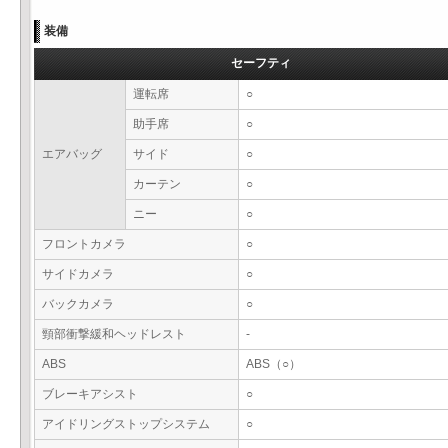
装備
セーフティ
運転席
○
助手席
○
エアバッグ
サイド
○
カーテン
○
ニー
○
フロントカメラ
○
サイドカメラ
○
バックカメラ
○
頸部衝撃緩和ヘッドレスト
-
ABS
ABS（○）
ブレーキアシスト
○
アイドリングストップシステム
○