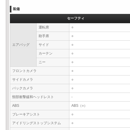
装備
セーフティ
運転席
○
助手席
○
エアバッグ
サイド
○
カーテン
○
ニー
○
フロントカメラ
○
サイドカメラ
○
バックカメラ
○
頸部衝撃緩和ヘッドレスト
-
ABS
ABS（○）
ブレーキアシスト
○
アイドリングストップシステム
○