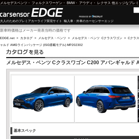
メルセデスベンツ
・
フォルクスワーゲン
・
BMW
・
アウディ
・
レクサス
他エッジなプレミ
大人のためのプレミアカーライフ実現サイト 輸入車・外車のカーセンサーエッジ
新車時価格はメーカー発表当時の価格です
EDGE.net
>
カタログ
>
メルセデス・ベンツ
>
メルセデス・ベンツ Cクラスワゴン
>
Cクラス
ャルド AMGラインパッケージ (ISG搭載モデル) MP202302
メルセデス・ベンツ Cクラスワゴン C200 アバンギャルド AM
基本スペック