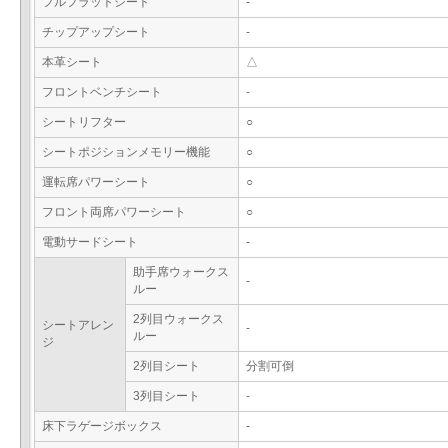
フルフラットシート
-
チップアップシート
-
本革シート
△
フロントベンチシート
-
シートリフター
○
シートポジションメモリー機能
○
運転席パワーシート
○
フロント両席パワーシート
○
電動サードシート
-
助手席ウォークス
-
ルー
2列目ウォークス
シートアレン
-
ルー
ジ
2列目シート
分割可倒
3列目シート
-
床下ラゲージボックス
-