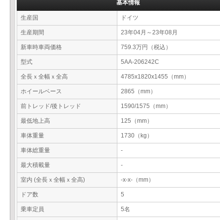
基本情報
生産国
ドイツ
生産期間
23年04月～23年08月
新車時車両価格
759.3万円（税込）
型式
5AA-206242C
全長ｘ全幅ｘ全高
4785x1820x1455（mm）
ホイールベース
2865（mm）
前トレッド/後トレッド
1590/1575（mm）
最低地上高
125（mm）
車体重量
1730（kg）
車体総重量
-
最大積載量
-
室内 (全長ｘ全幅ｘ全高)
-x-x-（mm）
ドア数
5
乗車定員
5名