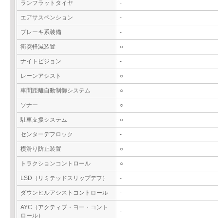
ランフラットタイヤ
-
エアサスペンション
-
ブレーキ系装備
-
衝突軽減装置
○
ナイトビジョン
-
レーンアシスト
○
車間距離自動制御システム
○
ソナー
○
駐車支援システム
○
センターデフロック
-
横滑り防止装置
○
トラクションコントロール
○
LSD（リミテッドスリップデフ）
-
ダウンヒルアシストコントロール
-
AYC（アクティブ・ヨー・コント
-
ロール）