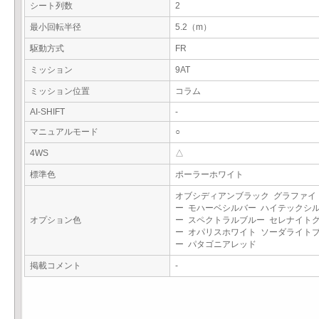
シート列数
2
最小回転半径
5.2（m）
駆動方式
FR
ミッション
9AT
ミッション位置
コラム
AI-SHIFT
-
マニュアルモード
○
4WS
△
標準色
ポーラーホワイト
オブシディアンブラック グラファイ
ー モハーベシルバー ハイテックシ
オプション色
ー スペクトラルブルー セレナイト
ー オパリスホワイト ソーダライト
ー パタゴニアレッド
掲載コメント
-