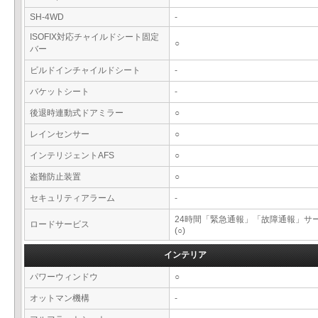
SH-4WD
-
ISOFIX対応チャイルドシート固定
○
バー
ビルドインチャイルドシート
-
バケットシート
-
後退時連動式ドアミラー
○
レインセンサー
○
インテリジェントAFS
○
盗難防止装置
○
セキュリティアラーム
-
24時間「緊急通報」「故障通報」サ
ロードサービス
(○)
インテリア
パワーウィンドウ
○
オットマン機構
-