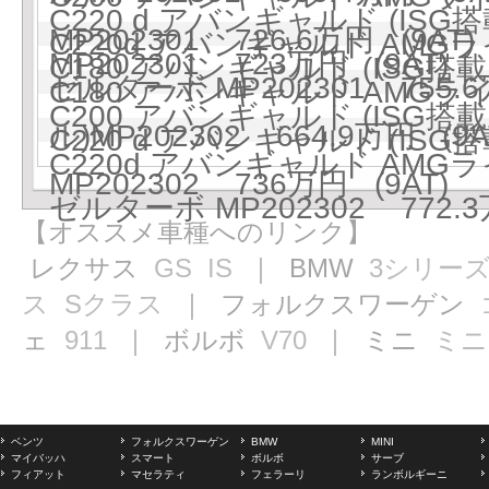
C220 d アバンギャルド (IS
MP202301 726.6万円 (9AT)
C220d アバンギャルド AMG
MP202301 723万円 (9AT)
C180 アバンギャルド (ISG搭載モ
ゼルターボ MP202301 755.6
C180 アバンギャルド AMGラ
C200 アバンギャルド (ISG搭載モ
ル)MP202302 664.9万円 (9A
C220 d アバンギャルド (IS
C220d アバンギャルド AMG
MP202302 736万円 (9AT)
ゼルターボ MP202302 772.3
【オススメ車種へのリンク】
レクサス
GS
IS
｜ BMW
3シリー
ス
Sクラス
｜ フォルクスワーゲン
ェ
911
｜ ボルボ
V70
｜ ミニ
ミニ
ベンツ
フォルクスワーゲン
BMW
MINI
マイバッハ
スマート
ボルボ
サーブ
フィアット
マセラティ
フェラーリ
ランボルギーニ