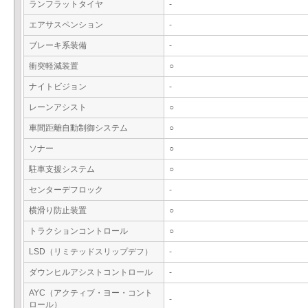
ランフラットタイヤ
-
エアサスペンション
-
ブレーキ系装備
-
衝突軽減装置
○
ナイトビジョン
-
レーンアシスト
○
車間距離自動制御システム
○
ソナー
○
駐車支援システム
○
センターデフロック
-
横滑り防止装置
○
トラクションコントロール
○
LSD（リミテッドスリップデフ）
-
ダウンヒルアシストコントロール
-
AYC（アクティブ・ヨー・コント
-
ロール）