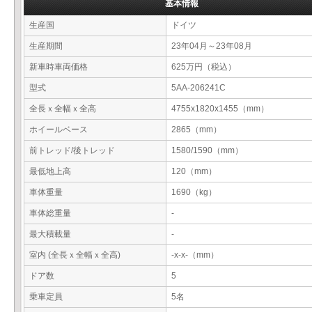
基本情報
生産国
ドイツ
生産期間
23年04月～23年08月
新車時車両価格
625万円（税込）
型式
5AA-206241C
全長ｘ全幅ｘ全高
4755x1820x1455（mm）
ホイールベース
2865（mm）
前トレッド/後トレッド
1580/1590（mm）
最低地上高
120（mm）
車体重量
1690（kg）
車体総重量
-
最大積載量
-
室内 (全長ｘ全幅ｘ全高)
-x-x-（mm）
ドア数
5
乗車定員
5名