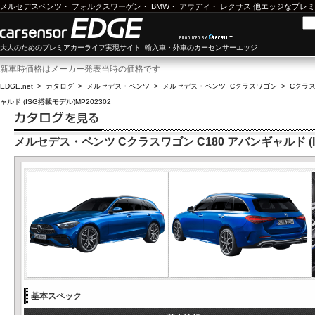
メルセデスベンツ
・
フォルクスワーゲン
・
BMW
・
アウディ
・
レクサス
他エッジなプレミ
大人のためのプレミアカーライフ実現サイト 輸入車・外車のカーセンサーエッジ
新車時価格はメーカー発表当時の価格です
EDGE.net
>
カタログ
>
メルセデス・ベンツ
>
メルセデス・ベンツ Cクラスワゴン
>
Cクラス
ャルド (ISG搭載モデル)MP202302
メルセデス・ベンツ Cクラスワゴン C180 アバンギャルド (IS
基本スペック