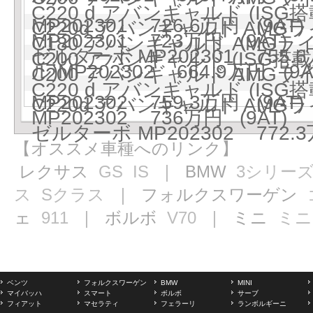
C220 d アバンギャルド (IS
MP202301 726.6万円 (9AT)
C220d アバンギャルド AMG
MP202301 723万円 (9AT)
C180 アバンギャルド AMGラ
ゼルターボ MP202301 755.6
C200 アバンギャルド (ISG搭載モ
ル)MP202302 664.9万円 (9A
C200 アバンギャルド AMGラ
C220 d アバンギャルド (IS
MP202302 759.3万円 (9AT)
C220d アバンギャルド AMG
MP202302 736万円 (9AT)
ゼルターボ MP202302 772.3
【オススメ車種へのリンク】
レクサス
GS
IS
｜ BMW
3シリー
ス
Sクラス
｜ フォルクスワーゲン
ェ
911
｜ ボルボ
V70
｜ ミニ
ミニ
ベンツ
フォルクスワーゲン
BMW
MINI
マイバッハ
スマート
ボルボ
サーブ
フィアット
マセラティ
フェラーリ
ランボルギーニ