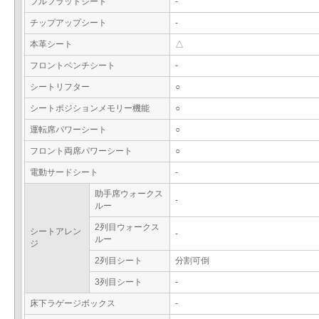
フルフラットシート
-
チップアップシート
-
本革シート
△
フロントベンチシート
-
シートリフター
○
シートポジションメモリー機能
○
運転席パワーシート
○
フロント両席パワーシート
○
電動サードシート
-
助手席ウォークス
-
ルー
2列目ウォークス
シートアレン
-
ルー
ジ
2列目シート
分割可倒
3列目シート
-
床下ラゲージボックス
-