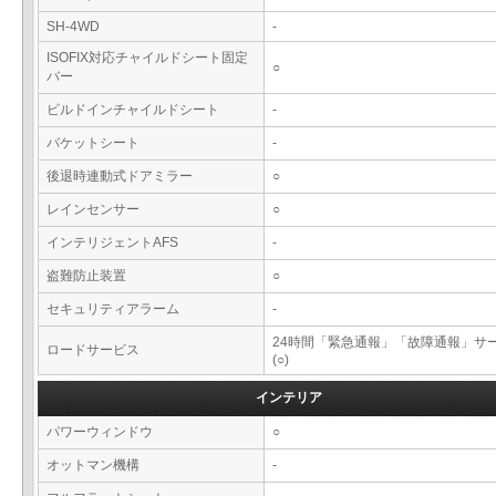
SH-4WD
-
ISOFIX対応チャイルドシート固定
○
バー
ビルドインチャイルドシート
-
バケットシート
-
後退時連動式ドアミラー
○
レインセンサー
○
インテリジェントAFS
-
盗難防止装置
○
セキュリティアラーム
-
24時間「緊急通報」「故障通報」サ
ロードサービス
(○)
インテリア
パワーウィンドウ
○
オットマン機構
-