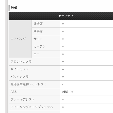
装備
セーフティ
運転席
○
助手席
○
エアバッグ
サイド
○
カーテン
○
ニー
○
フロントカメラ
○
サイドカメラ
○
バックカメラ
○
頸部衝撃緩和ヘッドレスト
-
ABS
ABS（○）
ブレーキアシスト
○
アイドリングストップシステム
○