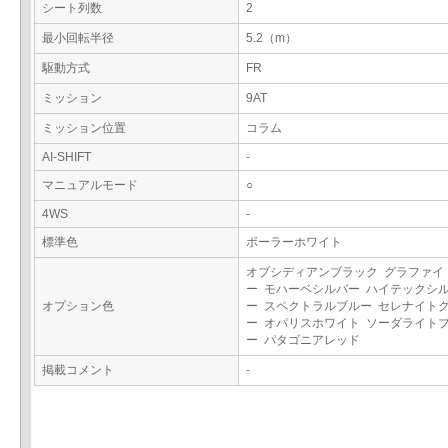
シート列数
2
最小回転半径
5.2（m）
駆動方式
FR
ミッション
9AT
ミッション位置
コラム
AI-SHIFT
-
マニュアルモード
○
4WS
-
標準色
ポーラーホワイト
オブシディアンブラック グラファイ
ー モハーベシルバー ハイテックシ
オプション色
ー スペクトラルブルー セレナイト
ー オパリスホワイト ソーダライト
ー パタゴニアレッド
掲載コメント
-