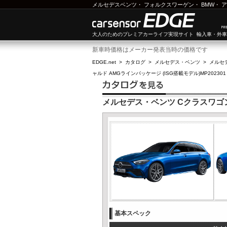
メルセデスベンツ
・
フォルクスワーゲン
・
BMW
・
ア
大人のためのプレミアカーライフ実現サイト 輸入車・外
新車時価格はメーカー発表当時の価格です
EDGE.net
>
カタログ
>
メルセデス・ベンツ
>
メルセ
ャルド AMGラインパッケージ (ISG搭載モデル)MP202301
メルセデス・ベンツ Cクラスワゴン C
基本スペック