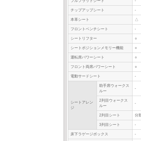
フルフラットシート
-
チップアップシート
-
本革シート
△
フロントベンチシート
-
シートリフター
○
シートポジションメモリー機能
○
運転席パワーシート
○
フロント両席パワーシート
○
電動サードシート
-
助手席ウォークス
-
ルー
2列目ウォークス
シートアレン
-
ルー
ジ
2列目シート
分
3列目シート
-
床下ラゲージボックス
-