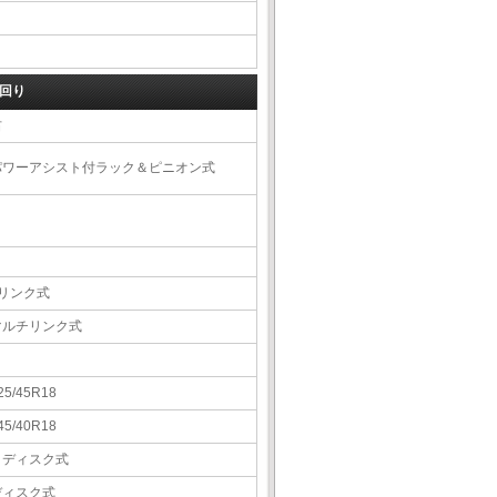
回り
右
パワーアシスト付ラック＆ピニオン式
4リンク式
マルチリンク式
25/45R18
45/40R18
Ｖディスク式
ディスク式