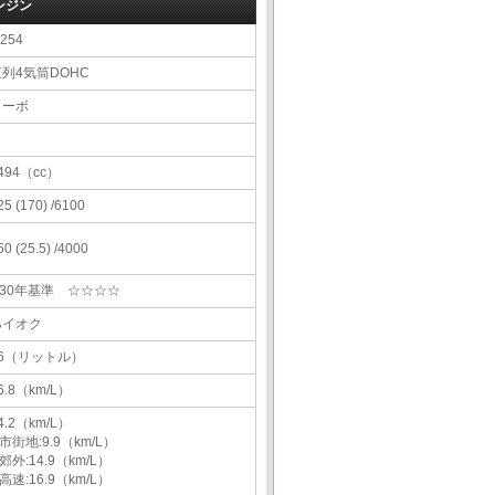
ンジン
254
直列4気筒DOHC
ターボ
494（cc）
25 (170) /6100
50 (25.5) /4000
H30年基準 ☆☆☆☆
ハイオク
66（リットル）
6.8（km/L）
4.2（km/L）
市街地:9.9（km/L）
郊外:14.9（km/L）
高速:16.9（km/L）