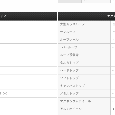
フティ
エク
大型ガラスルーフ
サンルーフ
ルーフレール
○
Tバールーフ
-
ルーフ系装備
-
タルガトップ
-
ハードトップ
-
ソフトトップ
-
キャンバストップ
-
S（○）
メタルトップ
-
マグネシウムホイール
-
アルミホイール
○