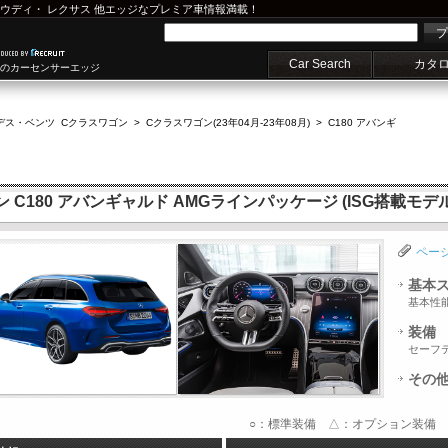
ウディ
・
レクサス
他エッジなプレミア車情報満載！
プ
Car Search
カタ
車のカーセンサーエッジ
デス・ベンツ Cクラスワゴン
>
Cクラスワゴン(23年04月-23年08月)
>
C180 アバンギ
180 アバンギャルド AMGラインパッケージ (ISG搭載モデル)M
ペー
基本
基本性
装備
セーフ
その
○：標準装備 △：オプション装備 