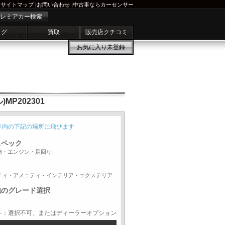
サイトマップ
|
お問い合わせ
|
中古車ならカーセンサー
レミアカー検索
ログ
買取
販売店クチコミ
お気に入り
未登録
P202301
ジ内の下記の場所に飛びます
スペック
能・エンジン・足回り
ティ・アメニティ・インテリア・エクステリア
他のグレード選択
-：選択不可、またはディーラーオプション