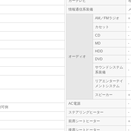
カーテレビ
情報通信系装備
AM／FMラジオ
○
カセット
-
CD
-
MD
-
HDD
-
オーディオ
DVD
-
サウンドシステム
-
系装備
リアエンターテイ
-
メントシステム
スピーカー
○
AC電源
-
割可倒
ステアリングヒーター
-
前席シートヒーター
○
後席シートヒーター
-