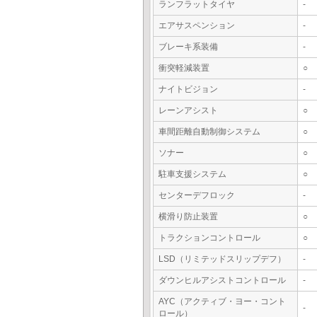
ランフラットタイヤ
-
エアサスペンション
-
ブレーキ系装備
-
衝突軽減装置
○
ナイトビジョン
-
レーンアシスト
○
車間距離自動制御システム
○
ソナー
○
駐車支援システム
○
センターデフロック
-
横滑り防止装置
○
トラクションコントロール
○
LSD（リミテッドスリップデフ）
-
ダウンヒルアシストコントロール
-
AYC（アクティブ・ヨー・コント
-
ロール）