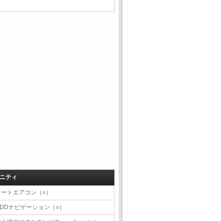
ニティ
オートエアコン（○）
HDDナビゲーション（○）