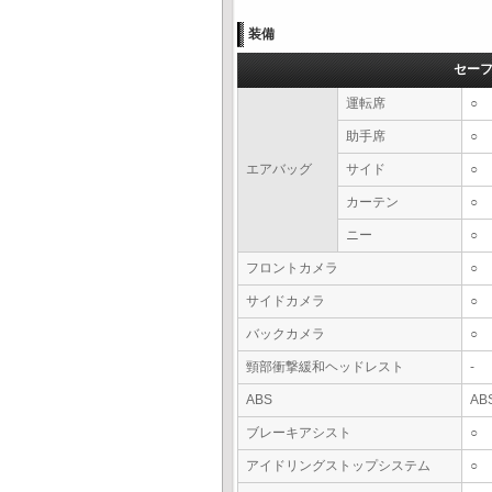
装備
セー
運転席
○
助手席
○
エアバッグ
サイド
○
カーテン
○
ニー
○
フロントカメラ
○
サイドカメラ
○
バックカメラ
○
頸部衝撃緩和ヘッドレスト
-
ABS
AB
ブレーキアシスト
○
アイドリングストップシステム
○