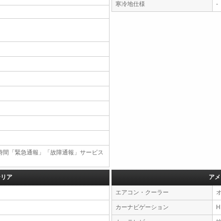
寒冷地仕様
-
4時間「緊急通報」「故障通報」サービス
テリア
アメ
エアコン・クーラー
カーナビゲーション