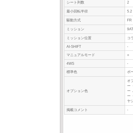
シート列数
2
最小回転半径
5.
駆動方式
FR
ミッション
9A
ミッション位置
コ
AI-SHIFT
-
マニュアルモード
○
4WS
-
標準色
ポ
オ
ー
オプション色
ー
ー
ヤ
掲載コメント
-