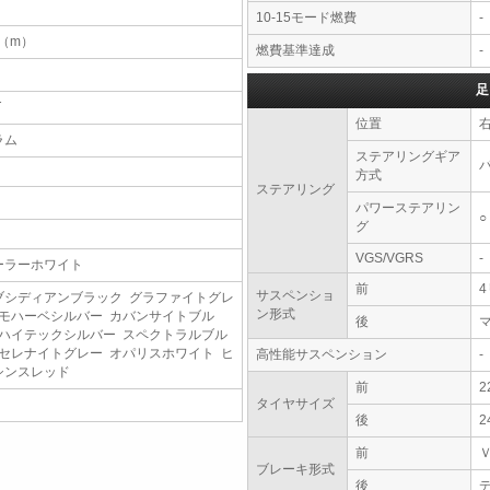
10-15モード燃費
-
2（m）
燃費基準達成
-
足
T
位置
ラム
ステアリングギア
方式
ステアリング
パワーステアリン
○
グ
VGS/VGRS
-
ーラーホワイト
前
サスペンショ
ブシディアンブラック グラファイトグレ
ン形式
 モハーベシルバー カバンサイトブル
後
 ハイテックシルバー スペクトラルブル
 セレナイトグレー オパリスホワイト ヒ
高性能サスペンション
-
シンスレッド
前
2
タイヤサイズ
後
2
前
ブレーキ形式
後