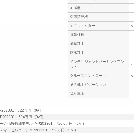
加湿器
-
空気清浄機
-
エアフィルター
○
抗菌仕様
-
消臭加工
-
防水加工
-
インテリジェントパーキングアシ
○
スト
クルーズコントロール
○
その他ナビゲーション
-
福祉車両
-
02301 622万円 (9AT)
202301 694万円 (9AT)
(ISG搭載モデル) MP202301 726.6万円 (9AT)
 ディーゼルターボ MP202301 723万円 (9AT)