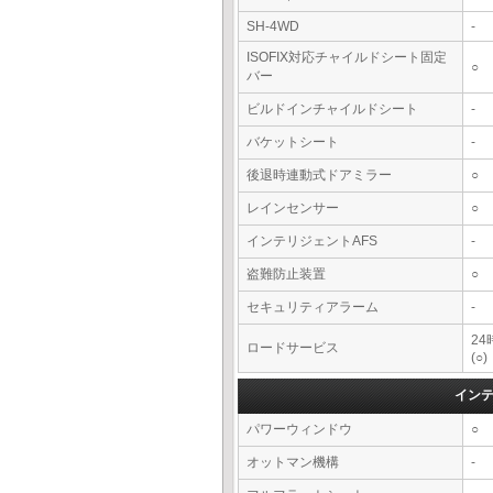
SH-4WD
-
ISOFIX対応チャイルドシート固定
○
バー
ビルドインチャイルドシート
-
バケットシート
-
後退時連動式ドアミラー
○
レインセンサー
○
インテリジェントAFS
-
盗難防止装置
○
セキュリティアラーム
-
2
ロードサービス
(○)
イン
パワーウィンドウ
○
オットマン機構
-