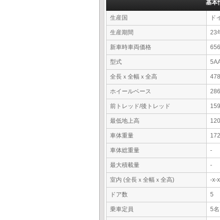
基本
生産国
ド
生産期間
23
新車時車両価格
65
型式
5A
全長ｘ全幅ｘ全高
47
ホイールベース
28
前トレッド/後トレッド
15
最低地上高
12
車体重量
17
車体総重量
-
最大積載量
-
室内 (全長ｘ全幅ｘ全高)
-x
ドア数
5
乗車定員
5名