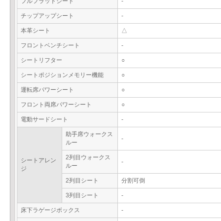
フルフラットシート
-
チップアップシート
-
本革シート
△
フロントベンチシート
-
シートリフター
○
シートポジションメモリー機能
○
運転席パワーシート
○
フロント両席パワーシート
○
電動サードシート
-
助手席ウォークス
-
ルー
2列目ウォークス
シートアレン
-
ルー
ジ
2列目シート
分割可倒
3列目シート
-
床下ラゲージボックス
-