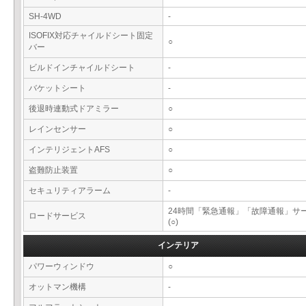
SH-4WD
-
ISOFIX対応チャイルドシート固定
○
バー
ビルドインチャイルドシート
-
バケットシート
-
後退時連動式ドアミラー
○
レインセンサー
○
インテリジェントAFS
○
盗難防止装置
○
セキュリティアラーム
-
24時間「緊急通報」「故障通報」サ
ロードサービス
(○)
インテリア
パワーウィンドウ
○
オットマン機構
-