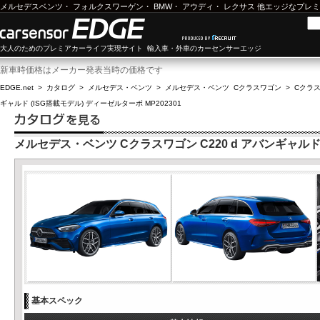
メルセデスベンツ
・
フォルクスワーゲン
・
BMW
・
アウディ
・
レクサス
他エッジなプレミ
大人のためのプレミアカーライフ実現サイト 輸入車・外車のカーセンサーエッジ
新車時価格はメーカー発表当時の価格です
EDGE.net
>
カタログ
>
メルセデス・ベンツ
>
メルセデス・ベンツ Cクラスワゴン
>
Cクラス
ギャルド (ISG搭載モデル) ディーゼルターボ MP202301
メルセデス・ベンツ Cクラスワゴン C220 d アバンギャルド (
基本スペック