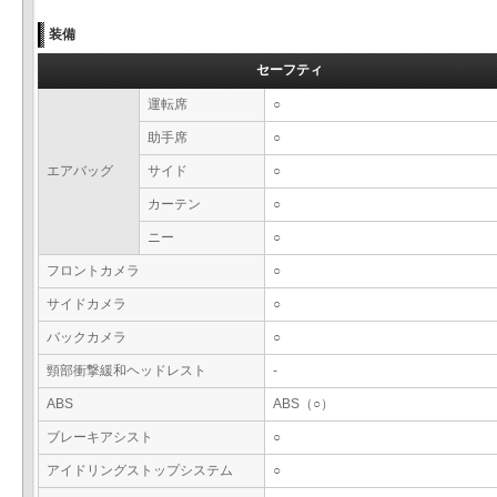
装備
セーフティ
運転席
○
助手席
○
エアバッグ
サイド
○
カーテン
○
ニー
○
フロントカメラ
○
サイドカメラ
○
バックカメラ
○
頸部衝撃緩和ヘッドレスト
-
ABS
ABS（○）
ブレーキアシスト
○
アイドリングストップシステム
○