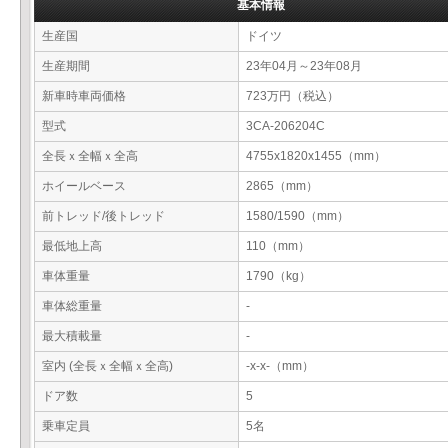
基本情報
生産国
ドイツ
生産期間
23年04月～23年08月
新車時車両価格
723万円（税込）
型式
3CA-206204C
全長ｘ全幅ｘ全高
4755x1820x1455（mm）
ホイールベース
2865（mm）
前トレッド/後トレッド
1580/1590（mm）
最低地上高
110（mm）
車体重量
1790（kg）
車体総重量
-
最大積載量
-
室内 (全長ｘ全幅ｘ全高)
-x-x-（mm）
ドア数
5
乗車定員
5名