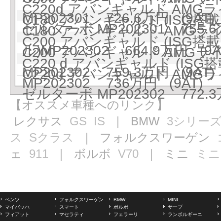
C220d アバンギャルド AMG
MP202301 726.6万円 (9AT)
C180 アバンギャルド (ISG搭載モ
ゼルターボ MP202301 755.6
C180 アバンギャルド AMGラ
C200 アバンギャルド (ISG搭載モ
ル)MP202302 664.9万円 (9A
C200 アバンギャルド AMGラ
C220 d アバンギャルド (IS
MP202302 759.3万円 (9AT)
C220d アバンギャルド AMG
MP202302 736万円 (9AT)
ゼルターボ MP202302 772.3
【オススメ車種へのリンク】
レクサス
GS
IS
｜ BMW
3シリー
ス
Sクラス
｜ フォルクスワーゲン
ェ
911
｜ ボルボ
V70
｜ ミニ
ミニ
ベンツ
フォルクスワーゲン
BMW
MINI
マイバッハ
スマート
ボルボ
サーブ
フィアット
マセラティ
フェラーリ
ランボルギーニ