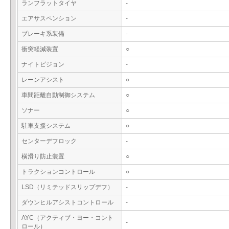
ランフラットタイヤ
-
エアサスペンション
-
ブレーキ系装備
-
衝突軽減装置
○
ナイトビジョン
-
レーンアシスト
○
車間距離自動制御システム
○
ソナー
○
駐車支援システム
○
センターデフロック
-
横滑り防止装置
○
トラクションコントロール
○
LSD（リミテッドスリップデフ）
-
ダウンヒルアシストコントロール
-
AYC（アクティブ・ヨー・コント
-
ロール）