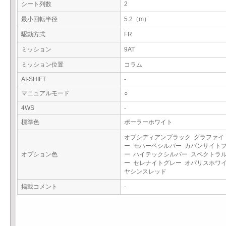
シート列数
2
最小回転半径
5.2（m）
駆動方式
FR
ミッション
9AT
ミッション位置
コラム
AI-SHIFT
-
マニュアルモード
○
4WS
-
標準色
ポーラーホワイト
オブシディアンブラック グラファイ
ー モハーベシルバー カバンサイト
オプション色
ー ハイテックシルバー スペクトラ
ー セレナイトグレー オパリスホワイ
ヤシンスレッド
掲載コメント
-