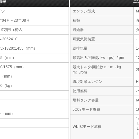
情報
エ
イツ
エンジン型式
M
年04月～23年08月
種類
4.9万円（税込）
過給器
A-206241C
可変気筒装置
-
85x1820x1455（mm）
総排気量
1
65（mm）
最高出力/回転数 kw（ps）/rpm
1
90/1575（mm）
最大トルク/回転数 n・m（kg・
2
m）/rpm
0（mm）
環境対策エンジン
20（kg）
使用燃料
燃料タンク容量
JC08モード燃費
1
-x-（mm）
1
└
WLTCモード燃費
└
└