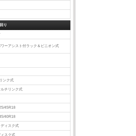
回り
右
パワーアシスト付ラック＆ピニオン式
4リンク式
マルチリンク式
25/45R18
45/40R18
Ｖディスク式
ディスク式