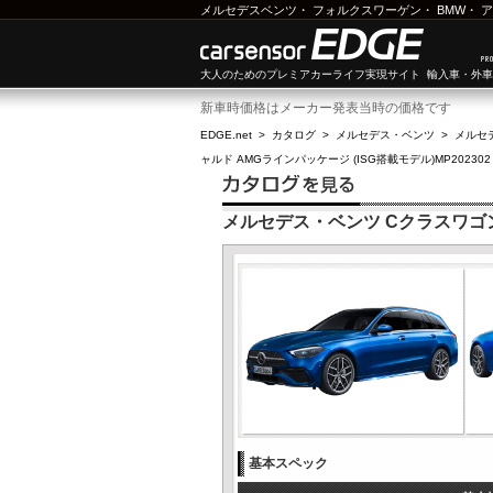
メルセデスベンツ
・
フォルクスワーゲン
・
BMW
・
ア
大人のためのプレミアカーライフ実現サイト 輸入車・外
新車時価格はメーカー発表当時の価格です
EDGE.net
>
カタログ
>
メルセデス・ベンツ
>
メルセ
ャルド AMGラインパッケージ (ISG搭載モデル)MP202302
メルセデス・ベンツ Cクラスワゴン C
基本スペック