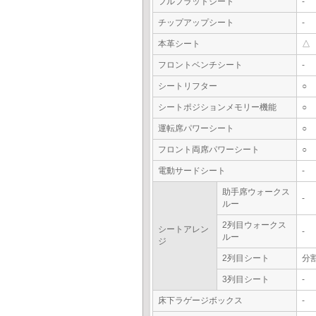
フルフラットシート
-
チップアップシート
-
本革シート
△
フロントベンチシート
-
シートリフター
○
シートポジションメモリー機能
○
運転席パワーシート
○
フロント両席パワーシート
○
電動サードシート
-
助手席ウォークス
-
ルー
2列目ウォークス
シートアレン
-
ルー
ジ
2列目シート
分
3列目シート
-
床下ラゲージボックス
-