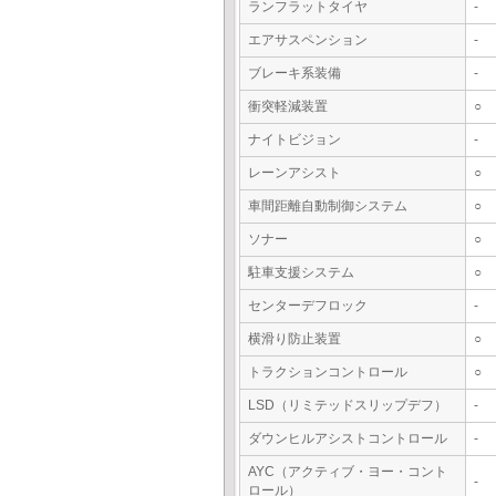
ランフラットタイヤ
-
エアサスペンション
-
ブレーキ系装備
-
衝突軽減装置
○
ナイトビジョン
-
レーンアシスト
○
車間距離自動制御システム
○
ソナー
○
駐車支援システム
○
センターデフロック
-
横滑り防止装置
○
トラクションコントロール
○
LSD（リミテッドスリップデフ）
-
ダウンヒルアシストコントロール
-
AYC（アクティブ・ヨー・コント
-
ロール）