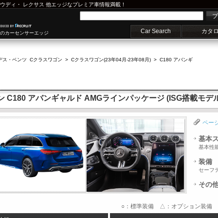
ウディ
・
レクサス
他エッジなプレミア車情報満載！
プ
Car Search
カタ
車のカーセンサーエッジ
デス・ベンツ Cクラスワゴン
>
Cクラスワゴン(23年04月-23年08月)
>
C180 アバンギ
180 アバンギャルド AMGラインパッケージ (ISG搭載モデル)M
ペー
基本
基本性
装備
セーフ
その
○：標準装備 △：オプション装備 