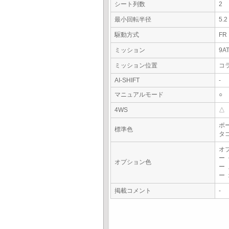
シート列数
2
最小回転半径
5.
駆動方式
FR
ミッション
9A
ミッション位置
コ
AI-SHIFT
-
マニュアルモード
○
4WS
△
ポ
標準色
タ
オ
ー
オプション色
ー
ー
掲載コメント
-