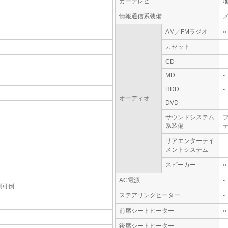
カーテレビ
情報通信系装備
AM／FMラジオ
○
カセット
-
CD
-
MD
-
HDD
-
オーディオ
DVD
-
サウンドシステム
系装備
テ
リアエンターテイ
-
メントシステム
スピーカー
○
AC電源
-
割可倒
ステアリングヒーター
-
前席シートヒーター
○
後席シートヒーター
-