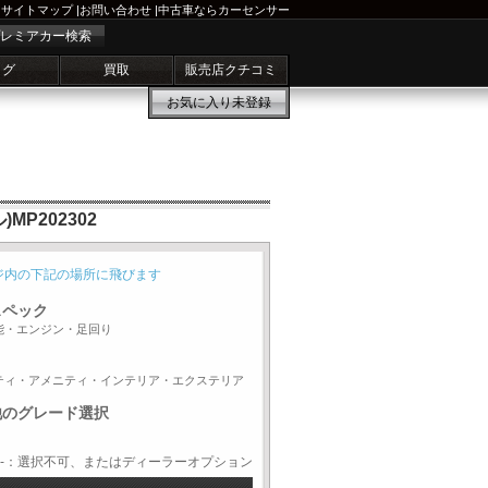
サイトマップ
|
お問い合わせ
|
中古車ならカーセンサー
レミアカー検索
ログ
買取
販売店クチコミ
お気に入り
未登録
P202302
ジ内の下記の場所に飛びます
スペック
能・エンジン・足回り
ティ・アメニティ・インテリア・エクステリア
他のグレード選択
-：選択不可、またはディーラーオプション