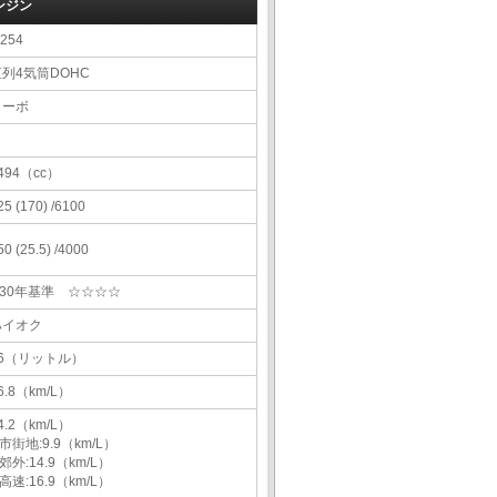
ンジン
254
直列4気筒DOHC
ターボ
494（cc）
25 (170) /6100
50 (25.5) /4000
H30年基準 ☆☆☆☆
ハイオク
66（リットル）
6.8（km/L）
4.2（km/L）
市街地:9.9（km/L）
郊外:14.9（km/L）
高速:16.9（km/L）