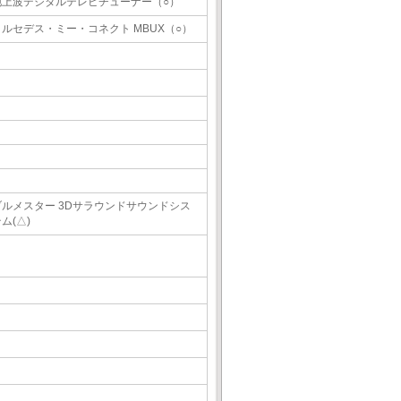
地上波デジタルテレビチューナー（○）
メルセデス・ミー・コネクト MBUX（○）
ブルメスター 3Dサラウンドサウンドシス
ム(△)