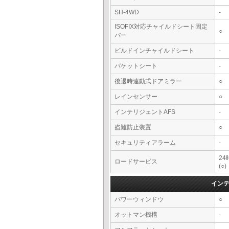
SH-4WD
-
ISOFIX対応チャイルドシート固定
○
バー
ビルドインチャイルドシート
-
バケットシート
-
後退時連動式ドアミラー
○
レインセンサー
○
インテリジェントAFS
-
盗難防止装置
○
セキュリティアラーム
-
2
ロードサービス
(○)
イン
パワーウィンドウ
○
オットマン機構
-