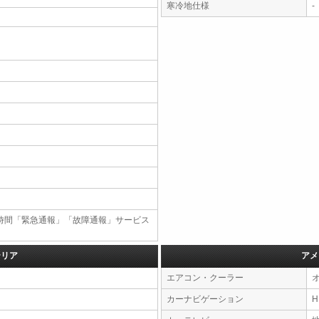
寒冷地仕様
-
4時間「緊急通報」「故障通報」サービス
テリア
アメ
エアコン・クーラー
カーナビゲーション