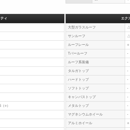
フティ
エク
大型ガラスルーフ
サンルーフ
ルーフレール
○
Tバールーフ
-
ルーフ系装備
-
タルガトップ
-
ハードトップ
-
ソフトトップ
-
キャンバストップ
-
S（○）
メタルトップ
-
マグネシウムホイール
-
アルミホイール
○