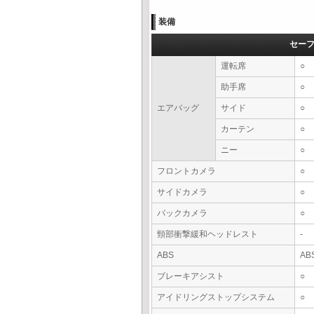
装備
セー
運転席
○
助手席
○
エアバッグ
サイド
○
カーテン
○
ニー
○
フロントカメラ
○
サイドカメラ
○
バックカメラ
○
頸部衝撃緩和ヘッドレスト
-
ABS
AB
ブレーキアシスト
○
アイドリングストップシステム
○