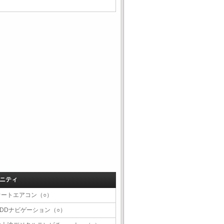
ニティ
オートエアコン（○）
HDDナビゲーション（○）