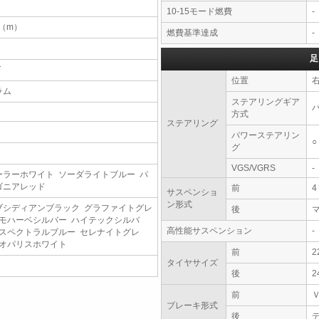
10-15モード燃費
-
2（m）
燃費基準達成
-
足
T
位置
ラム
ステアリングギア
方式
ステアリング
パワーステアリン
○
グ
VGS/VGRS
-
ーラーホワイト ソーダライトブルー パ
ゴニアレッド
前
サスペンショ
ン形式
ブシディアンブラック グラファイトグレ
後
 モハーベシルバー ハイテックシルバ
高性能サスペンション
-
 スペクトラルブルー セレナイトグレ
 オパリスホワイト
前
2
タイヤサイズ
後
2
前
ブレーキ形式
後