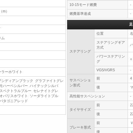
10-15モード燃費
-
2（m）
燃費基準達成
-
足
T
位置
ラム
ステアリングギア
方式
ステアリング
パワーステアリン
○
グ
VGS/VGRS
-
ーラーホワイト
前
サスペンショ
ブシディアンブラック グラファイトグレ
ン形式
 モハーベシルバー ハイテックシルバ
後
 スペクトラルブルー セレナイトグレ
 オパリスホワイト ソーダライトブル
高性能サスペンション
-
 パタゴニアレッド
前
2
タイヤサイズ
後
2
前
ブレーキ形式
後