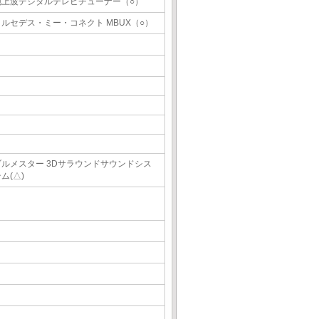
地上波デジタルテレビチューナー（○）
メルセデス・ミー・コネクト MBUX（○）
ブルメスター 3Dサラウンドサウンドシス
ム(△)