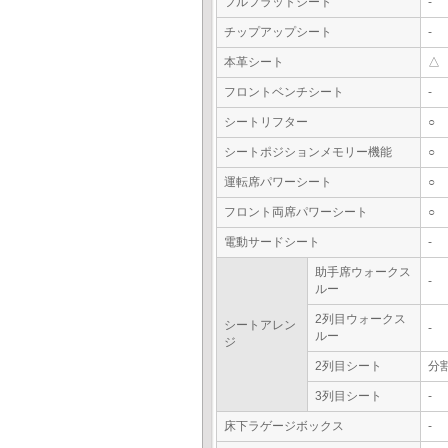
フルフラットシート
-
チップアップシート
-
本革シート
△
フロントベンチシート
-
シートリフター
○
シートポジションメモリー機能
○
運転席パワーシート
○
フロント両席パワーシート
○
電動サードシート
-
助手席ウォークス
-
ルー
2列目ウォークス
シートアレン
-
ルー
ジ
2列目シート
分
3列目シート
-
床下ラゲージボックス
-