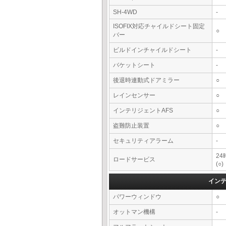
SH-4WD
-
ISOFIX対応チャイルドシート固定
○
バー
ビルドインチャイルドシート
-
バケットシート
-
後退時連動式ドアミラー
○
レインセンサー
○
インテリジェントAFS
○
盗難防止装置
○
セキュリティアラーム
-
2
ロードサービス
(○)
イン
パワーウィンドウ
○
オットマン機構
-