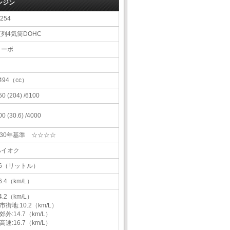
ンジン
254
直列4気筒DOHC
ターボ
494（cc）
50 (204) /6100
00 (30.6) /4000
H30年基準 ☆☆☆☆
ハイオク
66（リットル）
6.4（km/L）
4.2（km/L）
市街地:10.2（km/L）
郊外:14.7（km/L）
高速:16.7（km/L）