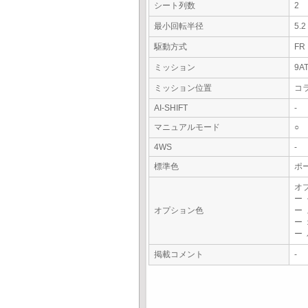
シート列数
2
最小回転半径
5.
駆動方式
FR
ミッション
9A
ミッション位置
コ
AI-SHIFT
-
マニュアルモード
○
4WS
-
標準色
ポ
オ
ー
オプション色
ー
ー
ー
掲載コメント
-