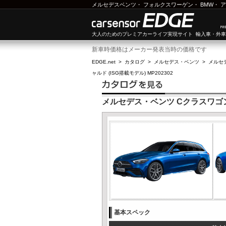
メルセデスベンツ
・
フォルクスワーゲン
・
BMW
・
ア
大人のためのプレミアカーライフ実現サイト 輸入車・外
新車時価格はメーカー発表当時の価格です
EDGE.net
>
カタログ
>
メルセデス・ベンツ
>
メルセ
ャルド (ISG搭載モデル) MP202302
メルセデス・ベンツ Cクラスワゴン C
基本スペック