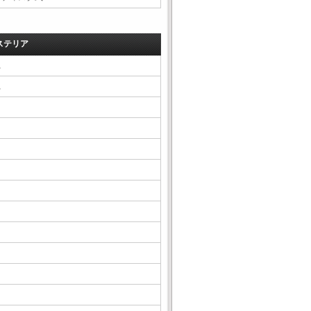
ステリア
△
△