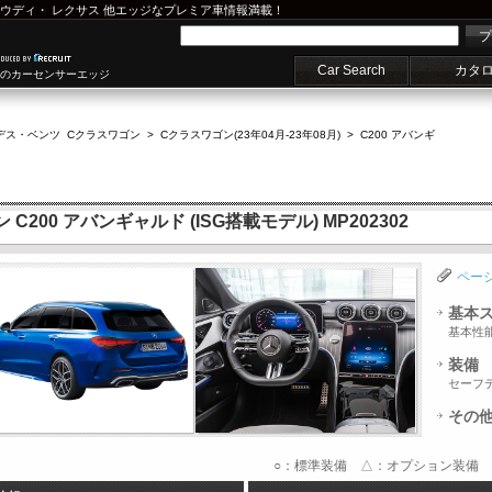
ウディ
・
レクサス
他エッジなプレミア車情報満載！
プ
Car Search
カタ
車のカーセンサーエッジ
デス・ベンツ Cクラスワゴン
>
Cクラスワゴン(23年04月-23年08月)
>
C200 アバンギ
200 アバンギャルド (ISG搭載モデル) MP202302
ペー
基本
基本性
装備
セーフ
その
○：標準装備 △：オプション装備 