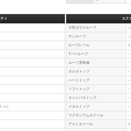
フティ
エク
大型ガラスルーフ
サンルーフ
ルーフレール
○
Tバールーフ
-
ルーフ系装備
-
タルガトップ
-
ハードトップ
-
ソフトトップ
-
キャンバストップ
-
S（○）
メタルトップ
-
マグネシウムホイール
-
アルミホイール
○