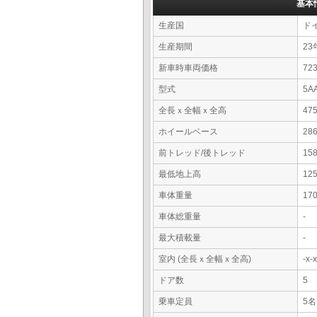
基本
生産国
ド
生産期間
23
新車時車両価格
7
型式
5A
全長ｘ全幅ｘ全高
47
ホイールベース
28
前トレッド/後トレッド
15
最低地上高
12
車体重量
17
車体総重量
-
最大積載量
-
室内 (全長ｘ全幅ｘ全高)
-x
ドア数
5
乗車定員
5名