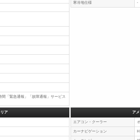
寒冷地仕様
-
4時間「緊急通報」「故障通報」サービス
テリア
アメ
エアコン・クーラー
カーナビゲーション