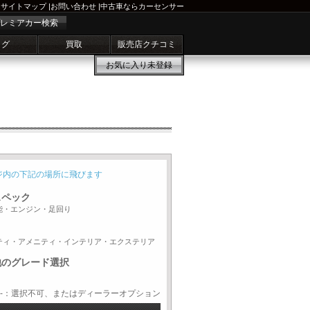
サイトマップ
|
お問い合わせ
|
中古車ならカーセンサー
レミアカー検索
ログ
買取
販売店クチコミ
お気に入り
未登録
ジ内の下記の場所に飛びます
スペック
能・エンジン・足回り
ティ・アメニティ・インテリア・エクステリア
他のグレード選択
-：選択不可、またはディーラーオプション