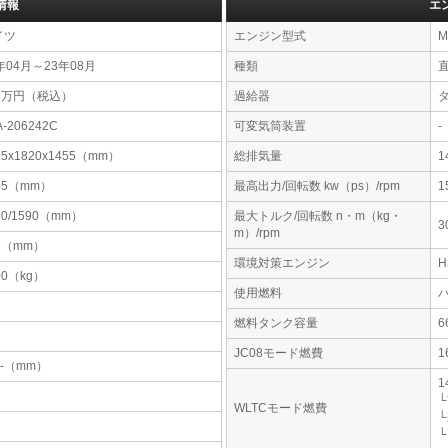
情報
エ
イツ
エンジン型式
M
年04月～23年08月
種類
23万円（税込）
過給器
A-206242C
可変気筒装置
-
55x1820x1455（mm）
総排気量
1
65（mm）
最高出力/回転数 kw（ps）/rpm
1
80/1590（mm）
最大トルク/回転数 n・m（kg・
3
m）/rpm
5（mm）
環境対策エンジン
00（kg）
使用燃料
燃料タンク容量
JC08モード燃費
1
-x-（mm）
1
└
WLTCモード燃費
└
└