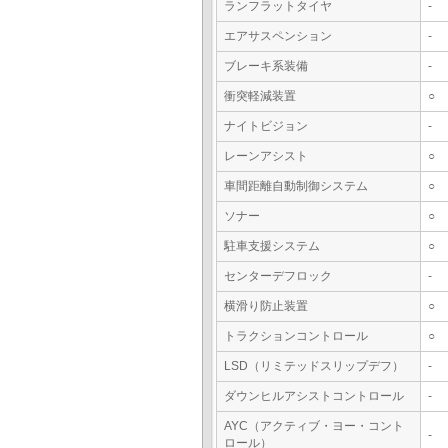
ランフラットタイヤ
-
エアサスペンション
-
ブレーキ系装備
-
衝突軽減装置
○
ナイトビジョン
-
レーンアシスト
○
車間距離自動制御システム
○
ソナー
○
駐車支援システム
○
センターデフロック
-
横滑り防止装置
○
トラクションコントロール
○
LSD（リミテッドスリップデフ）
-
ダウンヒルアシストコントロール
-
AYC（アクティブ・ヨー・コント
-
ロール）