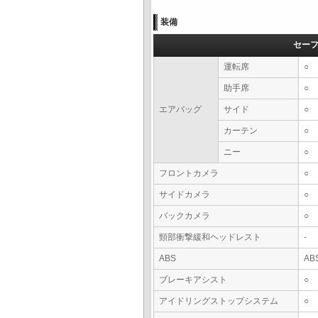
装備
セー
運転席
○
助手席
○
エアバッグ
サイド
○
カーテン
○
ニー
○
フロントカメラ
○
サイドカメラ
○
バックカメラ
○
頸部衝撃緩和ヘッドレスト
-
ABS
AB
ブレーキアシスト
○
アイドリングストップシステム
○