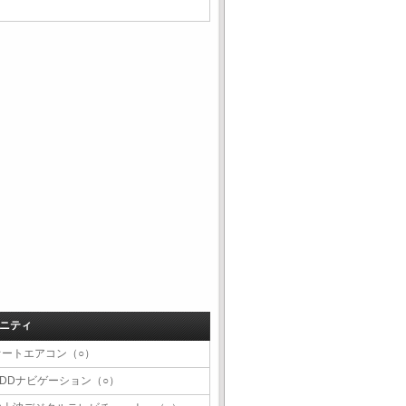
ニティ
オートエアコン（○）
HDDナビゲーション（○）