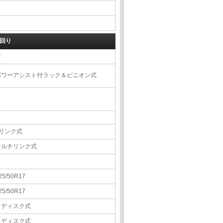
回り
右
パワーアシスト付ラック＆ピニオン式
4リンク式
マルチリンク式
25/50R17
25/50R17
Ｖディスク式
Ｖディスク式