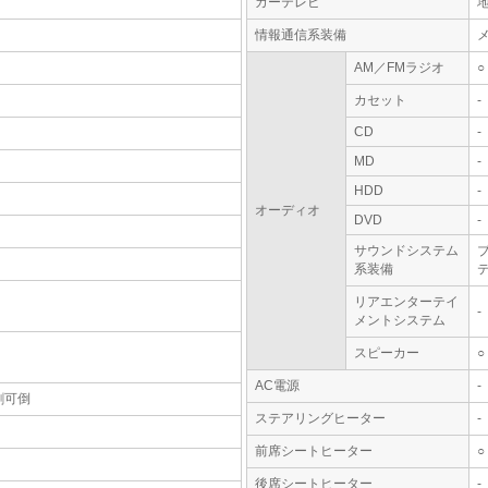
カーテレビ
情報通信系装備
AM／FMラジオ
○
カセット
-
CD
-
MD
-
HDD
-
オーディオ
DVD
-
サウンドシステム
系装備
テ
リアエンターテイ
-
メントシステム
スピーカー
○
AC電源
-
割可倒
ステアリングヒーター
-
前席シートヒーター
○
後席シートヒーター
-