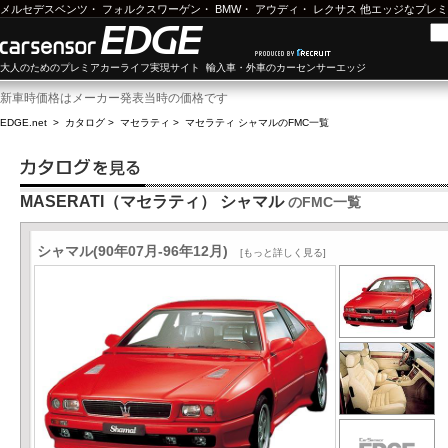
メルセデスベンツ
・
フォルクスワーゲン
・
BMW
・
アウディ
・
レクサス
他エッジなプレミ
大人のためのプレミアカーライフ実現サイト 輸入車・外車のカーセンサーエッジ
新車時価格はメーカー発表当時の価格です
EDGE.net
>
カタログ
>
マセラティ
>
マセラティ シャマル
のFMC一覧
MASERATI（マセラティ） シャマル
のFMC一覧
シャマル(90年07月-96年12月)
[もっと詳しく見る]