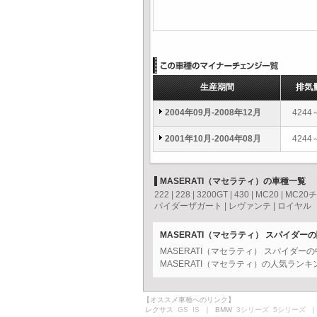
生産期間
排気
2004年09月-2008年12月
4244
2001年10月-2004年08月
4244
MASERATI（マセラティ）の車種一覧
222
|
228
|
3200GT
|
430
|
MC20
|
MC20
パイダーザガート
|
レヴァンテ
|
ロイヤル
MASERATI（マセラティ） スパイダー
MASERATI（マセラティ） スパイダ
MASERATI（マセラティ）の人気ラン
【オススメ車種へのリンク】
レクサス
GS
IS
｜ BMW
3シリーズ
5シリーズ
｜