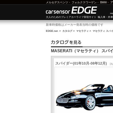
メルセデスベンツ
・
フォルクスワーゲン
・
BMW
・
ア
大人のためのプレミアカーライフ実現サイト 輸入車・外
新車時価格はメーカー発表当時の価格です
EDGE.net
>
カタログ
>
マセラティ
>
マセラティ スパ
MASERATI（マセラティ） スパ
スパイダー(01年10月-08年12月)
[