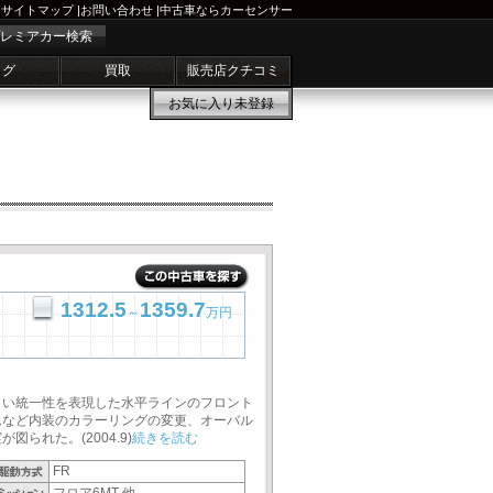
サイトマップ
|
お問い合わせ
|
中古車ならカーセンサー
レミアカー検索
ログ
買取
販売店クチコミ
お気に入り
未登録
1312.5
1359.7
～
万円
しい統一性を表現した水平ラインのフロント
ムなど内装のカラーリングの変更、オーバル
られた。(2004.9)
続きを読む
FR