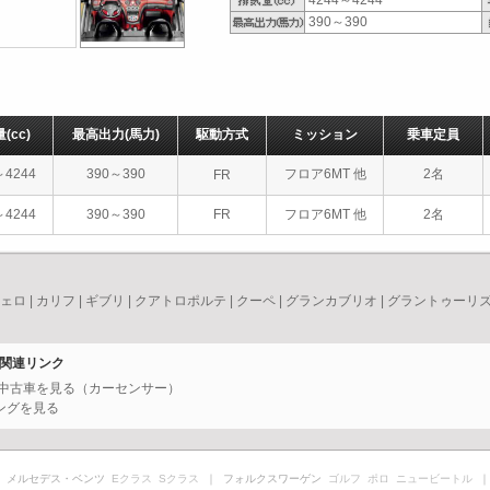
4244～4244
390～390
量
(cc)
最高出力
(馬力)
駆動方式
ミッション
乗車定員
～4244
390～390
フロア6MT 他
2名
FR
～4244
390～390
FR
フロア6MT 他
2名
チェロ
|
カリフ
|
ギブリ
|
クアトロポルテ
|
クーペ
|
グランカブリオ
|
グラントゥーリ
の関連リンク
ーの中古車を見る（カーセンサー）
キングを見る
 メルセデス・ベンツ
Eクラス
Sクラス
｜ フォルクスワーゲン
ゴルフ
ポロ
ニュービートル
｜