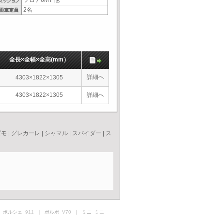
フロア6MT 他
2名
全長×全幅×全高(mm）
詳細へ
4303×1822×1305
4303×1822×1305
詳細へ
ズモ
|
グレカーレ
|
シャマル
|
スパイダー
|
ス
 ポルシェ
911
｜ ボルボ
V70
｜ ミニ
ミニ