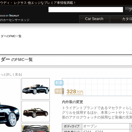
ウディ
・
レクサス
他エッジなプレミア車情報満載！
プ
Car Search
カタ
車のカーセンサーエッジ
イダー
のFMC一覧
イダー
のFMC一覧
もっと詳しく見る]
328
万円
内外装の変更
トライデントブランドであるマセラティら
グリルを採用するほか、本革シートやトリ
形のアナログウォッチの採用など装備の充実が図
オープン