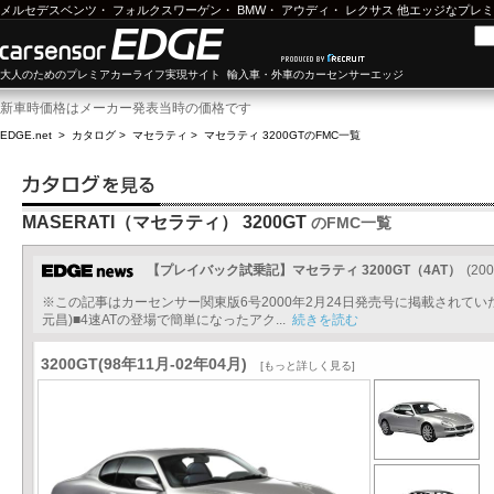
メルセデスベンツ
・
フォルクスワーゲン
・
BMW
・
アウディ
・
レクサス
他エッジなプレミ
大人のためのプレミアカーライフ実現サイト 輸入車・外車のカーセンサーエッジ
新車時価格はメーカー発表当時の価格です
EDGE.net
>
カタログ
>
マセラティ
>
マセラティ 3200GT
のFMC一覧
MASERATI（マセラティ） 3200GT
のFMC一覧
【プレイバック試乗記】マセラティ 3200GT（4AT）
(200
※この記事はカーセンサー関東版6号2000年2月24日発売号に掲載されていたも
元昌)■4速ATの登場で簡単になったアク...
続きを読む
3200GT(98年11月-02年04月)
[もっと詳しく見る]