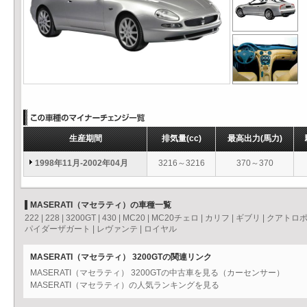
生産期間
排気量
(cc)
最高出力
(馬力)
1998年11月-2002年04月
3216～3216
370～370
MASERATI（マセラティ）の車種一覧
222
|
228
|
3200GT
|
430
|
MC20
|
MC20チェロ
|
カリフ
|
ギブリ
|
クアトロ
パイダーザガート
|
レヴァンテ
|
ロイヤル
MASERATI（マセラティ） 3200GTの関連リンク
MASERATI（マセラティ） 3200GTの中古車を見る（カーセンサー）
MASERATI（マセラティ）の人気ランキングを見る