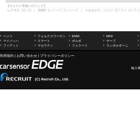
【オススメ車種へのリンク】
レクサス
GS
IS
｜ BMW
3シリーズ
5シリーズ
｜ メルセデス・ベンツ
Eクラス
Sクラス
ベンツ
フォルクスワーゲン
BMW
MINI
マイバッハ
スマート
ボルボ
サーブ
フィアット
マセラティ
フェラーリ
ランボルギーニ
利用規約
|
お問い合わせ
|
プライバシーポリシー
輸入