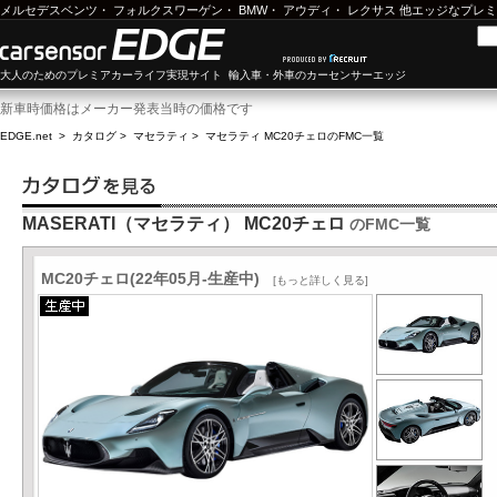
メルセデスベンツ
・
フォルクスワーゲン
・
BMW
・
アウディ
・
レクサス
他エッジなプレミ
大人のためのプレミアカーライフ実現サイト 輸入車・外車のカーセンサーエッジ
新車時価格はメーカー発表当時の価格です
EDGE.net
>
カタログ
>
マセラティ
>
マセラティ MC20チェロ
のFMC一覧
MASERATI（マセラティ） MC20チェロ
のFMC一覧
MC20チェロ(22年05月-生産中)
[もっと詳しく見る]