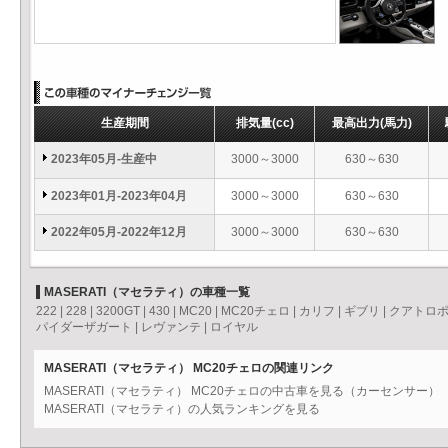
生産期間
排気量
(cc)
最高出力
(馬力)
2023年05月-生産中
3000～3000
630～630
2023年01月-2023年04月
3000～3000
630～630
2022年05月-2022年12月
3000～3000
630～630
MASERATI（マセラティ）の車種一覧
222
|
228
|
3200GT
|
430
|
MC20
|
MC20チェロ
|
カリフ
|
ギブリ
|
クアトロ
パイダーザガート
|
レヴァンテ
|
ロイヤル
MASERATI（マセラティ） MC20チェロの関連リンク
MASERATI（マセラティ） MC20チェロの中古車を見る（カーセンサー）
MASERATI（マセラティ）の人気ランキングを見る