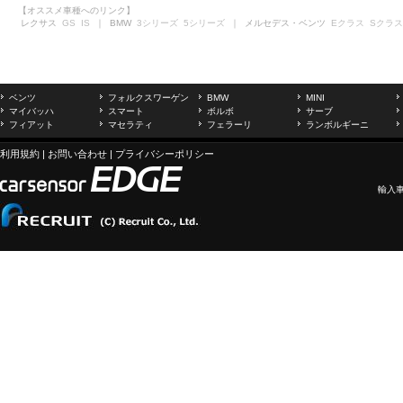
【オススメ車種へのリンク】
レクサス
GS
IS
｜ BMW
3シリーズ
5シリーズ
｜ メルセデス・ベンツ
Eクラス
Sクラス
ベンツ
フォルクスワーゲン
BMW
MINI
マイバッハ
スマート
ボルボ
サーブ
フィアット
マセラティ
フェラーリ
ランボルギーニ
利用規約
|
お問い合わせ
|
プライバシーポリシー
輸入